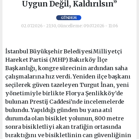
Uygun Değil, Kaldırılsın”
GÜNDEM
02.07.2026 - 21:30, Güncelleme: 09.07.2026 - 11:06
İstanbul Büyükşehir BelediyesiMilliyetçi
Hareket Partisi (MHP) Bakırköy İlçe
Başkanlığı, kongre sürecinin ardından saha
çalışmalarına hız verdi. Yeniden ilçe başkanı
seçilerek güven tazeleyen Turgut İnan, yeni
yönetimiyle birlikte Florya Şenlikköy’de
bulunan Prestij Caddesi’nde incelemelerde
bulundu. Yapıldığı günden bu yana atıl
durumda olan bisiklet yolunun, 800 metre
sonra bisikletliyi akan trafiğin ortasında
bıraktığını ve bisikletlinin can güvenliğinin