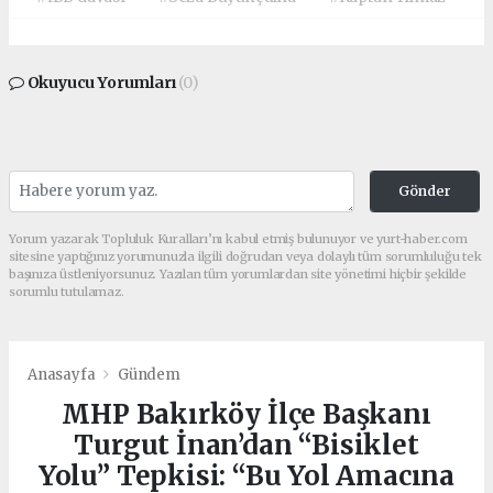
Okuyucu Yorumları
(0)
Gönder
Yorum yazarak Topluluk Kuralları’nı kabul etmiş bulunuyor ve yurt-haber.com
sitesine yaptığınız yorumunuzla ilgili doğrudan veya dolaylı tüm sorumluluğu tek
başınıza üstleniyorsunuz. Yazılan tüm yorumlardan site yönetimi hiçbir şekilde
sorumlu tutulamaz.
Anasayfa
Gündem
MHP Bakırköy İlçe Başkanı
Turgut İnan’dan “Bisiklet
Yolu” Tepkisi: “Bu Yol Amacına