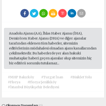
Anadolu Ajansı (AA), İhlas Haber Ajansı (İHA),
Demirören Haber Ajansı (DHA) ve diğer ajanslar
tarafından eklenen tüm haberler, sitemizin
editörlerinin müdahalesi olmadan ajans kanallarından
çekilmektedir. Bu haberlerde yer alan hukuki
muhataplar haberi geçen ajanslar olup sitemizin hiç
bir editörü sorumlu tutulamaz...
#MHP Bakırköy
#Turgut İnan
#Bisiklet Yolu
#Florya
#Florya Şenlikköy
#İstanbul Büyükşehir Belediyesi
Okuyucu Yorumları
(0)