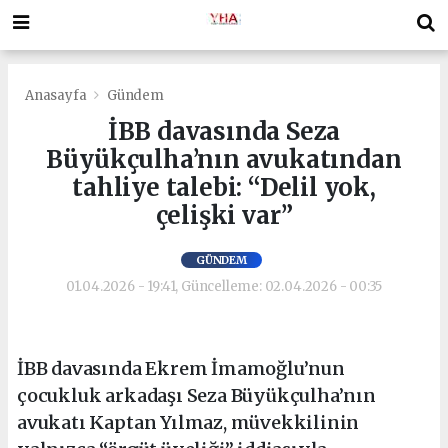
Anasayfa
Gündem
İBB davasında Seza
Büyükçulha’nın avukatından
tahliye talebi: “Delil yok,
çelişki var”
GÜNDEM
01.04.2026 - 19:41, Güncelleme: 02.04.2026 - 00:35
İBB davasında Ekrem İmamoğlu’nun
çocukluk arkadaşı Seza Büyükçulha’nın
avukatı Kaptan Yılmaz, müvekkilinin