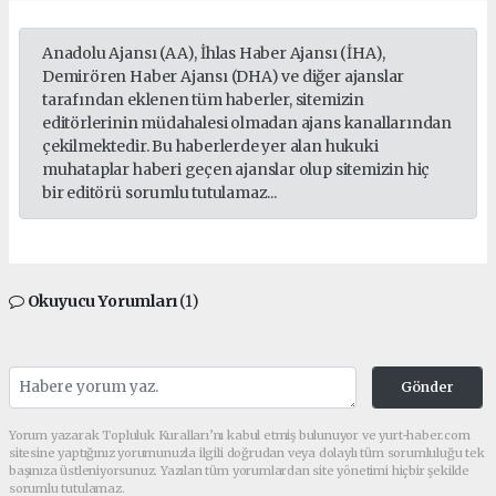
Anadolu Ajansı (AA), İhlas Haber Ajansı (İHA),
Demirören Haber Ajansı (DHA) ve diğer ajanslar
tarafından eklenen tüm haberler, sitemizin
editörlerinin müdahalesi olmadan ajans kanallarından
çekilmektedir. Bu haberlerde yer alan hukuki
muhataplar haberi geçen ajanslar olup sitemizin hiç
bir editörü sorumlu tutulamaz...
Okuyucu Yorumları
(1)
Gönder
Yorum yazarak Topluluk Kuralları’nı kabul etmiş bulunuyor ve yurt-haber.com
sitesine yaptığınız yorumunuzla ilgili doğrudan veya dolaylı tüm sorumluluğu tek
başınıza üstleniyorsunuz. Yazılan tüm yorumlardan site yönetimi hiçbir şekilde
sorumlu tutulamaz.