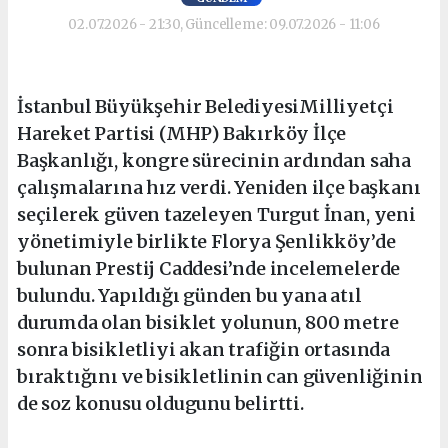
02.07.2026 - 21:30, Güncelleme: 09.07.2026 - 11:06
İstanbul Büyükşehir BelediyesiMilliyetçi
Hareket Partisi (MHP) Bakırköy İlçe
Başkanlığı, kongre sürecinin ardından saha
çalışmalarına hız verdi. Yeniden ilçe başkanı
seçilerek güven tazeleyen Turgut İnan, yeni
yönetimiyle birlikte Florya Şenlikköy’de
bulunan Prestij Caddesi’nde incelemelerde
bulundu. Yapıldığı günden bu yana atıl
durumda olan bisiklet yolunun, 800 metre
sonra bisikletliyi akan trafiğin ortasında
bıraktığını ve bisikletlinin can güvenliğinin
de soz konusu oldugunu belirtti.