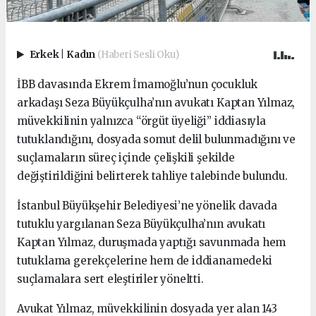
Erkek
|
Kadın
(Haberi Sesli Oku)
İBB davasında Ekrem İmamoğlu’nun çocukluk
arkadaşı Seza Büyükçulha’nın avukatı Kaptan Yılmaz,
müvekkilinin yalnızca “örgüt üyeliği” iddiasıyla
tutuklandığını, dosyada somut delil bulunmadığını ve
suçlamaların süreç içinde çelişkili şekilde
değiştirildiğini belirterek tahliye talebinde bulundu.
İstanbul Büyükşehir Belediyesi’ne yönelik davada
tutuklu yargılanan Seza Büyükçulha’nın avukatı
Kaptan Yılmaz, duruşmada yaptığı savunmada hem
tutuklama gerekçelerine hem de iddianamedeki
suçlamalara sert eleştiriler yöneltti.
Avukat Yılmaz, müvekkilinin dosyada yer alan 143