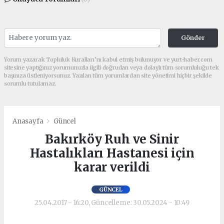
Gönder
Yorum yazarak Topluluk Kuralları’nı kabul etmiş bulunuyor ve yurt-haber.com
sitesine yaptığınız yorumunuzla ilgili doğrudan veya dolaylı tüm sorumluluğu tek
başınıza üstleniyorsunuz. Yazılan tüm yorumlardan site yönetimi hiçbir şekilde
sorumlu tutulamaz.
Anasayfa
Güncel
Bakırköy Ruh ve Sinir
Hastalıkları Hastanesi için
karar verildi
GÜNCEL
25.04.2017 - 16:20, Güncelleme: 30.05.2024 - 10:49