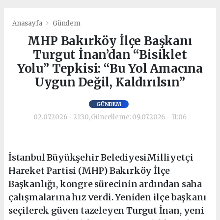
Anasayfa
Gündem
MHP Bakırköy İlçe Başkanı
Turgut İnan’dan “Bisiklet
Yolu” Tepkisi: “Bu Yol Amacına
Uygun Değil, Kaldırılsın”
GÜNDEM
02.07.2026 - 21:30, Güncelleme: 09.07.2026 - 11:06
İstanbul Büyükşehir BelediyesiMilliyetçi
Hareket Partisi (MHP) Bakırköy İlçe
Başkanlığı, kongre sürecinin ardından saha
çalışmalarına hız verdi. Yeniden ilçe başkanı
seçilerek güven tazeleyen Turgut İnan, yeni