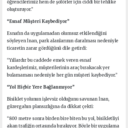
öğrencilerimiz hem de şoförler için ciddi bir tehlike
oluşturuyor.”
“Esnaf Müşteri Kaybediyor”
Esnafın da uygulamadan olumsuz etkilendiğini
söyleyen İnan, park alanlarının daralması nedeniyle
ticaretin zarar gördüğünü dile getirdi:
“Yıllardır bu caddede emek veren esnaf
kardeşlerimiz, müşterilerinin araç bırakacak yer
bulamaması nedeniyle her gün müşteri kaybediyor.”
“Yol Hiçbir Yere Bağlanmıyor”
Bisiklet yolunun işlevsiz olduğunu savunan İnan,
güzergahın plansızlığına da dikkat çekti:
“800 metre sonra birden bire biten bu yol, bisikletliyi
akan trafiğin ortasında bırakıyor. Böyle bir uygulama