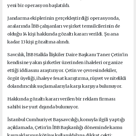
yeni bir operasyon başlatıldı.
Jandarma ekiplerinin gerçekleştirdiği operasyonda,
aralarında İBB çalışanları ve şirket temsilcilerinin de
olduğu 14 kişi hakkında gözaltı kararı verildi. Şu ana
kadar 13 kişi gözaltına alındı.
Savcılık, İBB Halkla İlişkiler Daire Başkanı Taner Çetin'in
kendisine yakın şirketler üzerinden ihaleleri organize
ettiği iddiasını araştırıyor. Çetin ve çevresindekiler,
örgüt üyeliği, ihaleye fesat karıştırma, rüşvet ve nitelikli
dolandırıcılık suçlamalarıyla karşı karşıya bulunuyor.
Hakkında gözaltı kararı verilen bir reklam firması
sahibi ise yurt dışında bulunuyor.
İstanbul Cumhuriyet Başsavcılığı, konuyla ilgili yaptığı
açıklamada, Çetin'in İBB Başkanlığı döneminde kamu
kaynaklarının kötüye kullanıldığına dikkat çekti: