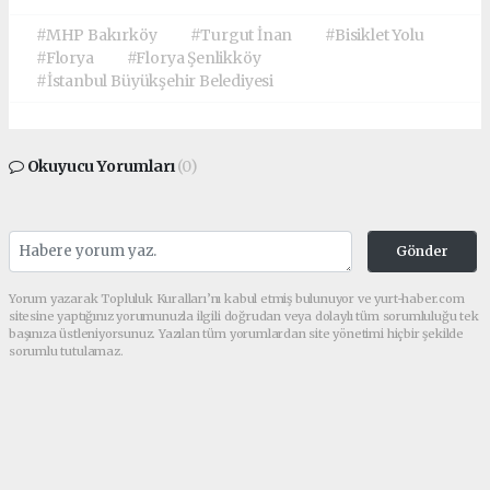
#MHP Bakırköy
#Turgut İnan
#Bisiklet Yolu
#Florya
#Florya Şenlikköy
#İstanbul Büyükşehir Belediyesi
Okuyucu Yorumları
(0)
Gönder
Yorum yazarak Topluluk Kuralları’nı kabul etmiş bulunuyor ve yurt-haber.com
sitesine yaptığınız yorumunuzla ilgili doğrudan veya dolaylı tüm sorumluluğu tek
başınıza üstleniyorsunuz. Yazılan tüm yorumlardan site yönetimi hiçbir şekilde
sorumlu tutulamaz.
haber paketi
haber scripti
haber yazılımı