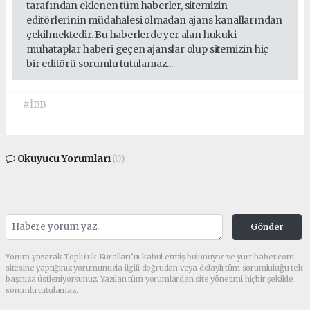
tarafından eklenen tüm haberler, sitemizin
editörlerinin müdahalesi olmadan ajans kanallarından
çekilmektedir. Bu haberlerde yer alan hukuki
muhataplar haberi geçen ajanslar olup sitemizin hiç
bir editörü sorumlu tutulamaz...
#İBB
Okuyucu Yorumları
(0)
Gönder
Yorum yazarak Topluluk Kuralları’nı kabul etmiş bulunuyor ve yurt-haber.com
sitesine yaptığınız yorumunuzla ilgili doğrudan veya dolaylı tüm sorumluluğu tek
başınıza üstleniyorsunuz. Yazılan tüm yorumlardan site yönetimi hiçbir şekilde
sorumlu tutulamaz.