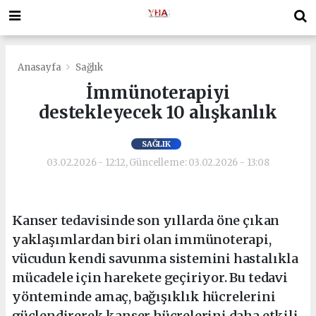
Anasayfa
Sağlık
İmmünoterapiyi
destekleyecek 10 alışkanlık
SAĞLIK
03.02.2026 - 12:12, Güncelleme: 03.02.2026 - 13:08
Kanser tedavisinde son yıllarda öne çıkan
yaklaşımlardan biri olan immünoterapi,
vücudun kendi savunma sistemini hastalıkla
mücadele için harekete geçiriyor. Bu tedavi
yönteminde amaç, bağışıklık hücrelerini
güçlendirerek kanser hücrelerini daha etkili