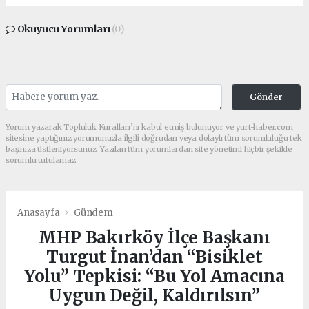
Okuyucu Yorumları
(0)
Gönder
Yorum yazarak Topluluk Kuralları’nı kabul etmiş bulunuyor ve yurt-haber.com
sitesine yaptığınız yorumunuzla ilgili doğrudan veya dolaylı tüm sorumluluğu tek
başınıza üstleniyorsunuz. Yazılan tüm yorumlardan site yönetimi hiçbir şekilde
sorumlu tutulamaz.
Anasayfa
Gündem
MHP Bakırköy İlçe Başkanı
Turgut İnan’dan “Bisiklet
Yolu” Tepkisi: “Bu Yol Amacına
Uygun Değil, Kaldırılsın”