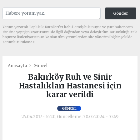
Gönder
Yorum yazarak Topluluk Kuralları’nı kabul etmiş bulunuyor ve yurt-haber.com
sitesine yaptığınız yorumunuzla ilgili doğrudan veya dolaylı tüm sorumluluğu tek
başınıza üstleniyorsunuz. Yazılan tüm yorumlardan site yönetimi hiçbir şekilde
sorumlu tutulamaz.
Anasayfa
Güncel
Bakırköy Ruh ve Sinir
Hastalıkları Hastanesi için
karar verildi
GÜNCEL
25.04.2017 - 16:20, Güncelleme: 30.05.2024 - 10:49