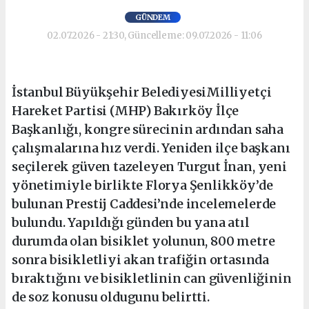
GÜNDEM
02.07.2026 - 21:30, Güncelleme: 09.07.2026 - 11:06
İstanbul Büyükşehir BelediyesiMilliyetçi
Hareket Partisi (MHP) Bakırköy İlçe
Başkanlığı, kongre sürecinin ardından saha
çalışmalarına hız verdi. Yeniden ilçe başkanı
seçilerek güven tazeleyen Turgut İnan, yeni
yönetimiyle birlikte Florya Şenlikköy’de
bulunan Prestij Caddesi’nde incelemelerde
bulundu. Yapıldığı günden bu yana atıl
durumda olan bisiklet yolunun, 800 metre
sonra bisikletliyi akan trafiğin ortasında
bıraktığını ve bisikletlinin can güvenliğinin
de soz konusu oldugunu belirtti.