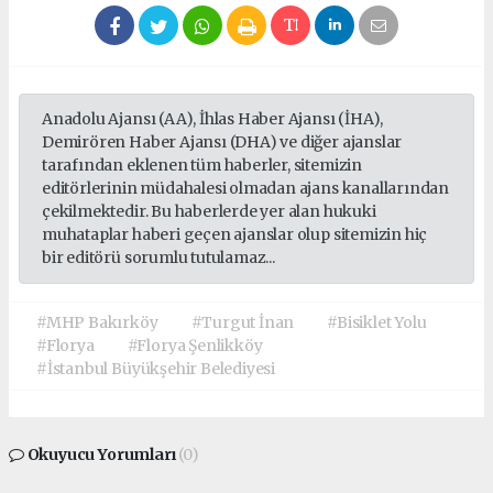
Anadolu Ajansı (AA), İhlas Haber Ajansı (İHA),
Demirören Haber Ajansı (DHA) ve diğer ajanslar
tarafından eklenen tüm haberler, sitemizin
editörlerinin müdahalesi olmadan ajans kanallarından
çekilmektedir. Bu haberlerde yer alan hukuki
muhataplar haberi geçen ajanslar olup sitemizin hiç
bir editörü sorumlu tutulamaz...
#MHP Bakırköy
#Turgut İnan
#Bisiklet Yolu
#Florya
#Florya Şenlikköy
#İstanbul Büyükşehir Belediyesi
Okuyucu Yorumları
(0)