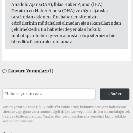
Anadolu Ajansı (AA), İhlas Haber Ajansı (İHA),
Demirören Haber Ajansı (DHA) ve diğer ajanslar
tarafından eklenen tüm haberler, sitemizin
editörlerinin müdahalesi olmadan ajans kanallarından
çekilmektedir. Bu haberlerde yer alan hukuki
muhataplar haberi geçen ajanslar olup sitemizin hiç
bir editörü sorumlu tutulamaz...
Okuyucu Yorumları
(1)
Gönder
Yorum yazarak Topluluk Kuralları’nı kabul etmiş bulunuyor ve yurt-haber.com
sitesine yaptığınız yorumunuzla ilgili doğrudan veya dolaylı tüm sorumluluğu tek
başınıza üstleniyorsunuz. Yazılan tüm yorumlardan site yönetimi hiçbir şekilde
sorumlu tutulamaz.