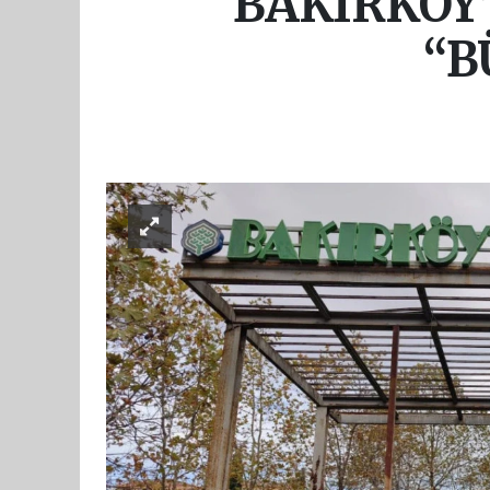
BAKIRKÖY’
“B