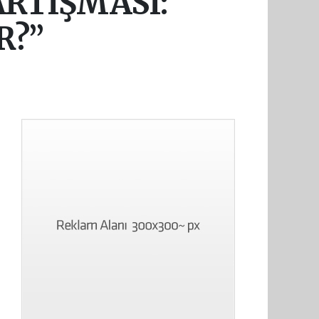
ARTIŞMASI:
R?”