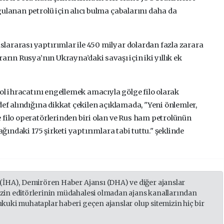
ulanan petrolü için alıcı bulma çabalarını daha da
ararası yaptırımlar ile 450 milyar dolardan fazla zarara
arın Rusya’nın Ukrayna’daki savaşı için iki yıllık ek
rol ihracatını engellemek amacıyla gölge filo olarak
def alındığına dikkat çekilen açıklamada, "Yeni önlemler,
 filo operatörlerinden biri olan ve Rus ham petrolünün
ağındaki 175 şirketi yaptırımlara tabi tuttu." şeklinde
 (İHA), Demirören Haber Ajansı (DHA) ve diğer ajanslar
izin editörlerinin müdahalesi olmadan ajans kanallarından
ukuki muhataplar haberi geçen ajanslar olup sitemizin hiç bir