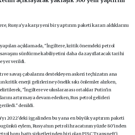
etini açıklayarak yaklaşık 300 yeni yaptırım
re, Rusya'ya karşı yeni bir yaptırım paketi kararı aldıklarını
n yapılan açıklamada, "İngiltere, kritik önemdeki petrol
ı savaşını sürdürme kabiliyetini daha da zayıflatacak tarihi
 yer verildi.
tı ve savaş çabalarını destekleyen askeri teçhizatın ana
n kritik enerji gelirlerine yönelik sıkı önlemler alırken,
irtilerek, "İngiltere ve uluslararası ortaklar Putin'in
arını artırmaya devam ederken, Rus petrol gelirleri
riledi." denildi.
’yı 2022'deki işgalinden bu yana en büyük yaptırım paketi
Bugünkü eylem, Rusya'nın petrol ihracatının yüzde 80'inden
trol boru hattı şirketlerinden biri olan PJSC Transneft'i