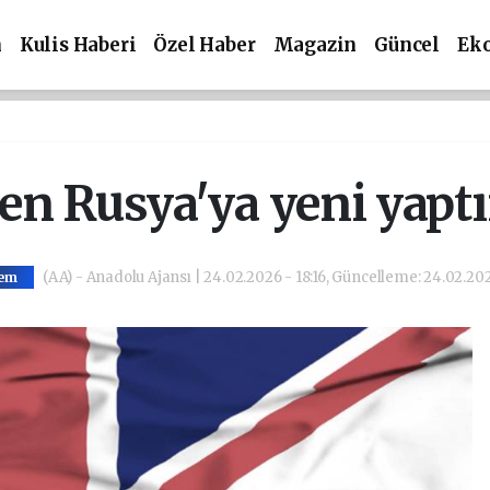
m
Kulis Haberi
Özel Haber
Magazin
Güncel
Ek
den Rusya'ya yeni yapt
(AA) - Anadolu Ajansı | 24.02.2026 - 18:16, Güncelleme: 24.02.202
em