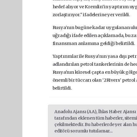
hedef alıyor ve Kremlin'in yaptırım uyg
zorlaştırıyor." ifadelerine yer verildi.
Rusya’nın bugüne kadar uygulanan ulusl
uğradığı ifade edilen açıklamada, bu zar
finansman anlamına geldiği belirtildi.
Yaptırımlar ile Rusya’nın yasa dışı pet
adlandırılan petrol tankerlerinin de he
Rusya'nın küresel çapta en büyük gölge
önemli bir tüccarı olan ‘2Rivers’ petrol 
belirtildi.
Anadolu Ajansı (AA), İhlas Haber Ajansı
tarafından eklenen tüm haberler, sitem
çekilmektedir. Bu haberlerde yer alan h
editörü sorumlu tutulamaz...