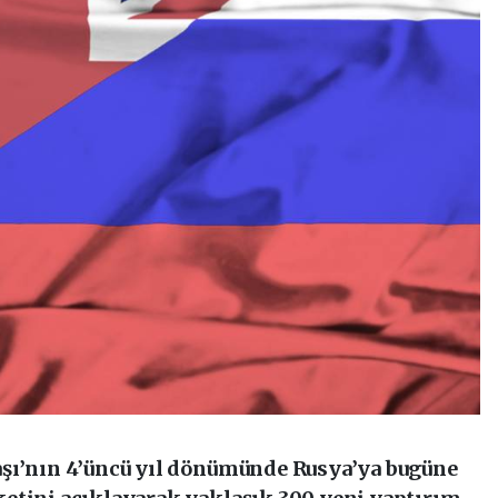
aşı’nın 4’üncü yıl dönümünde Rusya’ya bugüne