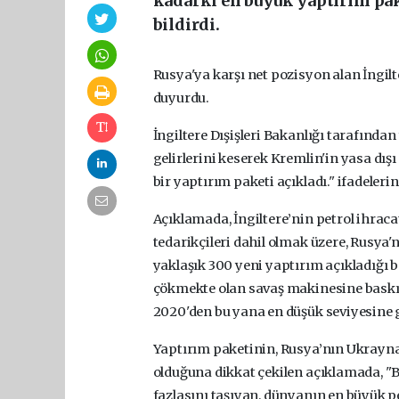
kadarki en büyük yaptırım pak
bildirdi.
Rusya'ya karşı net pozisyon alan İngilte
duyurdu.
İngiltere Dışişleri Bakanlığı tarafında
gelirlerini keserek Kremlin'in yasa dış
bir yaptırım paketi açıkladı." ifadelerine
Açıklamada, İngiltere’nin petrol ihraca
tedarikçileri dahil olmak üzere, Rusya'nı
yaklaşık 300 yeni yaptırım açıkladığı bel
çökmekte olan savaş makinesine baskıl
2020'den bu yana en düşük seviyesine ge
Yaptırım paketinin, Rusya’nın Ukrayna
olduğuna dikkat çekilen açıklamada, "
fazlasını taşıyan, dünyanın en büyük pe