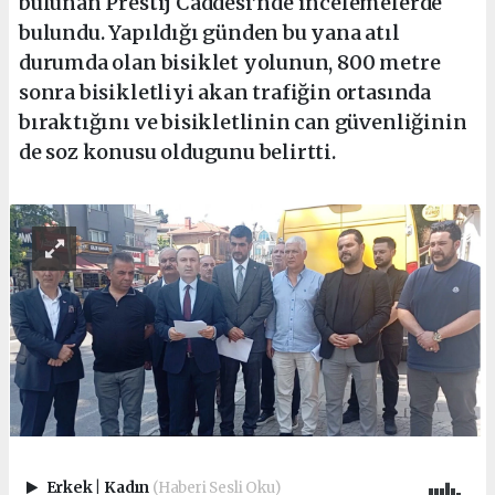
bulunan Prestij Caddesi’nde incelemelerde
bulundu. Yapıldığı günden bu yana atıl
durumda olan bisiklet yolunun, 800 metre
sonra bisikletliyi akan trafiğin ortasında
bıraktığını ve bisikletlinin can güvenliğinin
de soz konusu oldugunu belirtti.
Erkek
|
Kadın
(Haberi Sesli Oku)