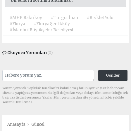
bir editörü sorumlu tutulamaz...
#MHP Bakırköy
#Turgut İnan
#Bisiklet Yolu
#Florya
#Florya Şenlikköy
#İstanbul Büyükşehir Belediyesi
Okuyucu Yorumları
(0)
Gönder
Yorum yazarak Topluluk Kuralları’nı kabul etmiş bulunuyor ve yurt-haber.com
sitesine yaptığınız yorumunuzla ilgili doğrudan veya dolaylı tüm sorumluluğu tek
başınıza üstleniyorsunuz. Yazılan tüm yorumlardan site yönetimi hiçbir şekilde
sorumlu tutulamaz.
Anasayfa
Güncel