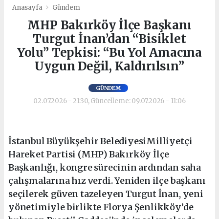
Anasayfa
Gündem
MHP Bakırköy İlçe Başkanı
Turgut İnan’dan “Bisiklet
Yolu” Tepkisi: “Bu Yol Amacına
Uygun Değil, Kaldırılsın”
GÜNDEM
02.07.2026 - 21:30, Güncelleme: 09.07.2026 - 11:06
İstanbul Büyükşehir BelediyesiMilliyetçi
Hareket Partisi (MHP) Bakırköy İlçe
Başkanlığı, kongre sürecinin ardından saha
çalışmalarına hız verdi. Yeniden ilçe başkanı
seçilerek güven tazeleyen Turgut İnan, yeni
yönetimiyle birlikte Florya Şenlikköy’de