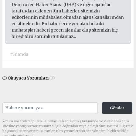
Demirören Haber Ajansı (DHA) ve diğer ajanslar
tarafından eklenen tüm haberler, sitemizin
editörlerinin müdahalesi olmadan ajans kanallarından
çekilmektedir. Bu haberlerde yer alan hukuki
muhataplar haberi geçen ajanslar olup sitemizin hiç
bir editörü sorumlu tutulamaz...
#İrlanda
Okuyucu Yorumları
(0)
Gönder
Yorum yazarak Topluluk Kuralları’nı kabul etmiş bulunuyor ve yurt-haber.com
sitesine yaptığınız yorumunuzla ilgili doğrudan veya dolaylı tüm sorumluluğu tek
başınıza üstleniyorsunuz. Yazılan tüm yorumlardan site yönetimi hiçbir şekilde
sorumlu tutulamaz.