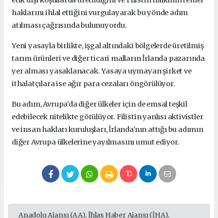
etik dışı koşullarda üretildiğini ve Filistin halkının temel
haklarını ihlal ettiğini vurgulayarak bu yönde adım
atılması çağrısında bulunuyordu.
Yeni yasayla birlikte, işgal altındaki bölgelerde üretilmiş
tarım ürünleri ve diğer ticari malların İrlanda pazarında
yer alması yasaklanacak. Yasaya uymayan şirket ve
ithalatçılara ise ağır para cezaları öngörülüyor.
Bu adım, Avrupa'da diğer ülkeler için de emsal teşkil
edebilecek nitelikte görülüyor. Filistin yanlısı aktivistler
ve insan hakları kuruluşları, İrlanda'nın attığı bu adımın
diğer Avrupa ülkelerine yayılmasını umut ediyor.
Anadolu Ajansı (AA), İhlas Haber Ajansı (İHA),