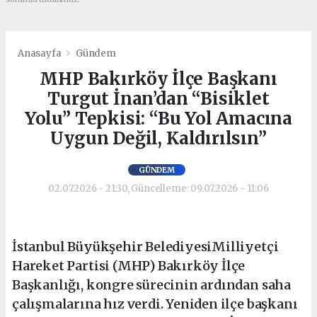
Anasayfa
Gündem
MHP Bakırköy İlçe Başkanı
Turgut İnan’dan “Bisiklet
Yolu” Tepkisi: “Bu Yol Amacına
Uygun Değil, Kaldırılsın”
GÜNDEM
02.07.2026 - 21:30, Güncelleme: 09.07.2026 - 11:06
İstanbul Büyükşehir BelediyesiMilliyetçi
Hareket Partisi (MHP) Bakırköy İlçe
Başkanlığı, kongre sürecinin ardından saha
çalışmalarına hız verdi. Yeniden ilçe başkanı