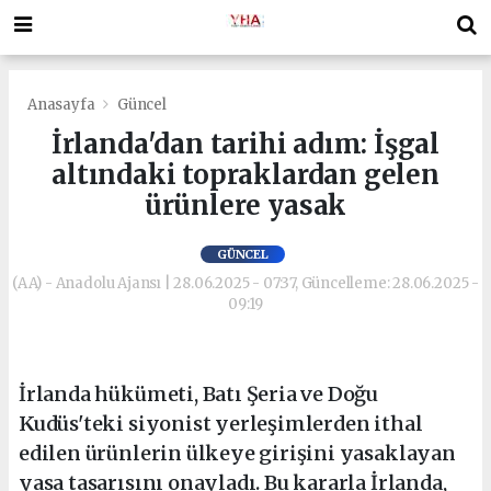
Anasayfa
Güncel
İrlanda'dan tarihi adım: İşgal
altındaki topraklardan gelen
ürünlere yasak
GÜNCEL
(AA) - Anadolu Ajansı | 28.06.2025 - 07:37, Güncelleme: 28.06.2025 -
09:19
İrlanda hükümeti, Batı Şeria ve Doğu
Kudüs'teki siyonist yerleşimlerden ithal
edilen ürünlerin ülkeye girişini yasaklayan
yasa tasarısını onayladı. Bu kararla İrlanda,