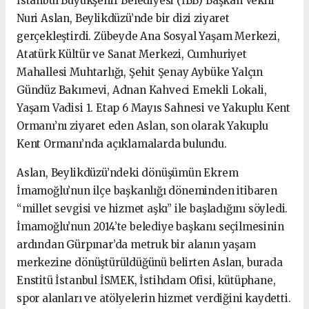
İstanbul Büyükşehir Belediyesi (İBB) Başkan Vekili
Nuri Aslan, Beylikdüzü’nde bir dizi ziyaret
gerçekleştirdi. Zübeyde Ana Sosyal Yaşam Merkezi,
Atatürk Kültür ve Sanat Merkezi, Cumhuriyet
Mahallesi Muhtarlığı, Şehit Şenay Aybüke Yalçın
Gündüz Bakımevi, Adnan Kahveci Emekli Lokali,
Yaşam Vadisi 1. Etap 6 Mayıs Sahnesi ve Yakuplu Kent
Ormanı’nı ziyaret eden Aslan, son olarak Yakuplu
Kent Ormanı’nda açıklamalarda bulundu.
Aslan, Beylikdüzü’ndeki dönüşümün Ekrem
İmamoğlu’nun ilçe başkanlığı döneminden itibaren
“millet sevgisi ve hizmet aşkı” ile başladığını söyledi.
İmamoğlu’nun 2014’te belediye başkanı seçilmesinin
ardından Gürpınar’da metruk bir alanın yaşam
merkezine dönüştürüldüğünü belirten Aslan, burada
Enstitü İstanbul İSMEK, İstihdam Ofisi, kütüphane,
spor alanları ve atölyelerin hizmet verdiğini kaydetti.