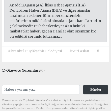
Anadolu Ajansı (AA), İhlas Haber Ajansı (İHA),
Demirören Haber Ajansı (DHA) ve diğer ajanslar
tarafından eklenen tüm haberler, sitemizin
editörlerinin müdahalesi olmadan ajans kanallarından
çekilmektedir. Bu haberlerde yer alan hukuki
muhataplar haberi geçen ajanslar olup sitemizin hiç
bir editörü sorumlu tutulamaz...
#İstanbul Büyükşehir Belediyesi
#Nuri Aslan
#
Okuyucu Yorumları
(0)
Gönder
Yorum yazarak Topluluk Kuralları’nı kabul etmiş bulunuyor ve yurt-haber.com
sitesine yaptığınız yorumunuzla ilgili doğrudan veya dolaylı tüm sorumluluğu tek
başınıza üstleniyorsunuz. Yazılan tüm yorumlardan site yönetimi hiçbir şekilde