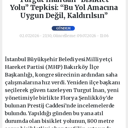
Yolu” Tepkisi: “Bu Yol Amacına
Uygun Değil, Kaldırılsın”
GÜNDEM
02.07.2026 - 21:30, Güncelleme: 09.07.2026 - 11:06
İstanbul Büyükşehir BelediyesiMilliyetçi
Hareket Partisi (MHP) Bakırköy İlçe
Başkanlığı, kongre sürecinin ardından saha
çalışmalarına hız verdi. Yeniden ilçe başkanı
seçilerek güven tazeleyen Turgut İnan, yeni
yönetimiyle birlikte Florya Şenlikköy’de
bulunan Prestij Caddesi’nde incelemelerde
bulundu. Yapıldığı günden bu yana atıl
durumda olan bisiklet yolunun, 800 metre