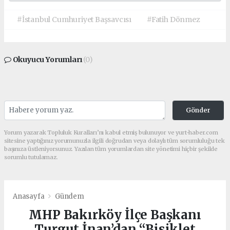
#İstanbul Cumhuriyet Başsavcısı
#Fatih Dönmez
Okuyucu Yorumları
(0)
Gönder
Yorum yazarak Topluluk Kuralları’nı kabul etmiş bulunuyor ve yurt-haber.com
sitesine yaptığınız yorumunuzla ilgili doğrudan veya dolaylı tüm sorumluluğu tek
başınıza üstleniyorsunuz. Yazılan tüm yorumlardan site yönetimi hiçbir şekilde
sorumlu tutulamaz.
Anasayfa
Gündem
MHP Bakırköy İlçe Başkanı
Turgut İnan’dan “Bisiklet