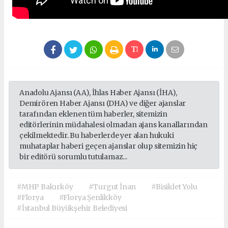
Anadolu Ajansı (AA), İhlas Haber Ajansı (İHA),
Demirören Haber Ajansı (DHA) ve diğer ajanslar
tarafından eklenen tüm haberler, sitemizin
editörlerinin müdahalesi olmadan ajans kanallarından
çekilmektedir. Bu haberlerde yer alan hukuki
muhataplar haberi geçen ajanslar olup sitemizin hiç
bir editörü sorumlu tutulamaz...
#MHP Bakırköy
#Turgut İnan
#Bisiklet Yolu
#Florya
#Florya Şenlikköy
#İstanbul Büyükşehir Belediyesi