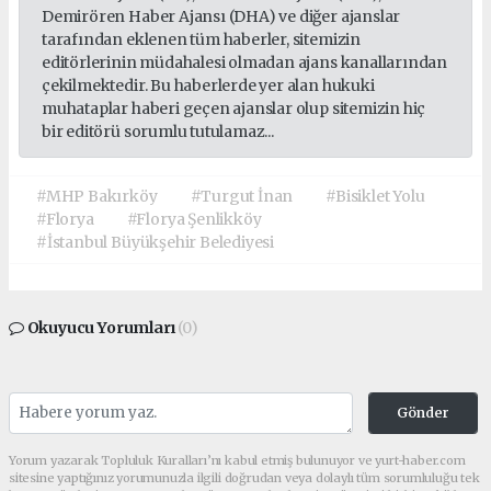
Demirören Haber Ajansı (DHA) ve diğer ajanslar
tarafından eklenen tüm haberler, sitemizin
editörlerinin müdahalesi olmadan ajans kanallarından
çekilmektedir. Bu haberlerde yer alan hukuki
muhataplar haberi geçen ajanslar olup sitemizin hiç
bir editörü sorumlu tutulamaz...
#MHP Bakırköy
#Turgut İnan
#Bisiklet Yolu
#Florya
#Florya Şenlikköy
#İstanbul Büyükşehir Belediyesi
Okuyucu Yorumları
(0)
Gönder
Yorum yazarak Topluluk Kuralları’nı kabul etmiş bulunuyor ve yurt-haber.com
sitesine yaptığınız yorumunuzla ilgili doğrudan veya dolaylı tüm sorumluluğu tek