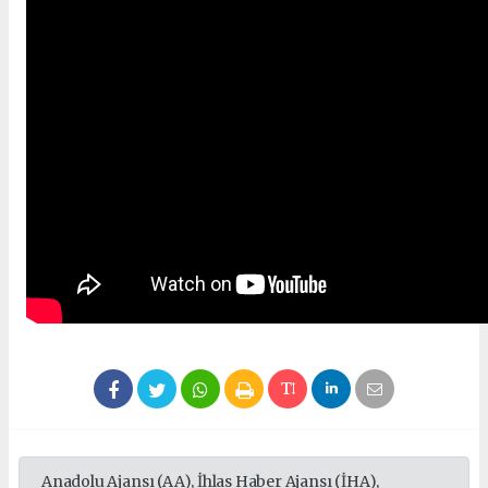
Anadolu Ajansı (AA), İhlas Haber Ajansı (İHA),