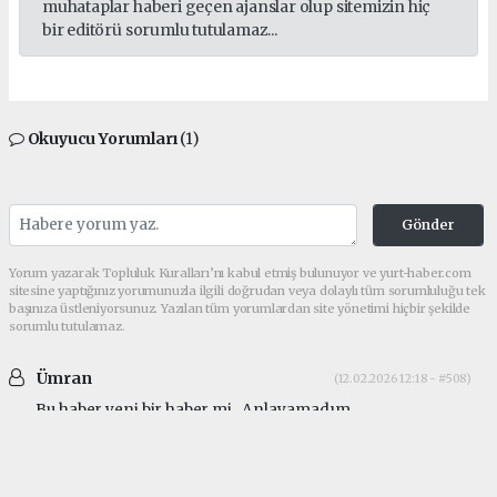
muhataplar haberi geçen ajanslar olup sitemizin hiç
bir editörü sorumlu tutulamaz...
Okuyucu Yorumları
(1)
Gönder
Yorum yazarak Topluluk Kuralları’nı kabul etmiş bulunuyor ve yurt-haber.com
sitesine yaptığınız yorumunuzla ilgili doğrudan veya dolaylı tüm sorumluluğu tek
başınıza üstleniyorsunuz. Yazılan tüm yorumlardan site yönetimi hiçbir şekilde
sorumlu tutulamaz.
Ümran
(12.02.2026 12:18 - #508)
Bu haber yeni bir haber mi.. Anlayamadım..
makrikoy
Güncel tarih Nisan 2017 yazıyor. Mayıs 2024'te de
site güncellenmesi mevcut.
makrikoy
Güncel tarih Nisan 2017 yazıyor. Mayıs 2024'te de