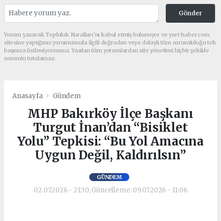
Gönder
Yorum yazarak Topluluk Kuralları’nı kabul etmiş bulunuyor ve yurt-haber.com
sitesine yaptığınız yorumunuzla ilgili doğrudan veya dolaylı tüm sorumluluğu tek
başınıza üstleniyorsunuz. Yazılan tüm yorumlardan site yönetimi hiçbir şekilde
sorumlu tutulamaz.
Anasayfa
Gündem
MHP Bakırköy İlçe Başkanı
Turgut İnan’dan “Bisiklet
Yolu” Tepkisi: “Bu Yol Amacına
Uygun Değil, Kaldırılsın”
GÜNDEM
02.07.2026 - 21:30, Güncelleme: 09.07.2026 - 11:06