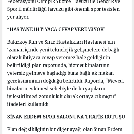
Federasyonu Olimpik Yüzme Havuzu ile Gençlik ve
Spor il müdürlüğü havuzu gibi önemli spor tesisleri
yer alıyor.
“HASTANE İHTİYACA CEVAP VEREMİYOR”
Bakırköy Ruh ve Sinir Hastalıkları Hastanesi’nin
‘zaman içinde yeni teknolojik gelişmelere de bağlı
olarak ihtiyaca cevap veremez hale geldiğinin
belirtildiği plan raporunda, hizmet binalarının
yetersiz gelmeye başladığı buna bağlı ek mekan
gereksiniminin doğduğu belirtildi. Raporda, “Mevcut
binaların eskimesi sebebiyle de bu yapıların
iyileştirilmesi zorunluluk olarak ortaya çıkmıştır”
ifadeleri kullanıldı.
SİNAN ERDEM SPOR SALONUNA TRAFİK RÖTUŞU
Plan değişikliğinin bir diğer ayağı olan Sinan Erdem