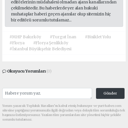
editörlerinin müdahalesi olmadan ajans kanallarından
çekilmektedir. Bu haberlerde yer alan hukuki
muhataplar haberi geçen ajanslar olup sitemizin hiç
bir editörü sorumlu tutulamaz...
#MHP Bakırköy
#Turgut İnan
#Bisiklet Yolu
#Florya
#Florya Şenlikköy
#İstanbul Büyükşehir Belediyesi
Okuyucu Yorumları
(0)
Gönder
Yorum yazarak Topluluk Kuralları’nı kabul etmiş bulunuyor ve yurt-haber.com
sitesine yaptığınız yorumunuzla ilgili doğrudan veya dolaylı tüm sorumluluğu tek
başınıza üstleniyorsunuz. Yazılan tüm yorumlardan site yönetimi hiçbir şekilde
sorumlu tutulamaz.