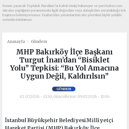
Yorum yazarak Topluluk Kuralları’nı kabul etmiş bulunuyor ve yurt-haber.com
sitesine yaptığınız yorumunuzla ilgili doğrudan veya dolaylı tüm sorumluluğu tek
başınıza üstleniyorsunuz. Yazılan tüm yorumlardan site yönetimi hiçbir şekilde
sorumlu tutulamaz.
Anasayfa
Gündem
MHP Bakırköy İlçe Başkanı
Turgut İnan’dan “Bisiklet
Yolu” Tepkisi: “Bu Yol Amacına
Uygun Değil, Kaldırılsın”
GÜNDEM
02.07.2026 - 21:30, Güncelleme: 09.07.2026 - 11:06
İstanbul Büyükşehir BelediyesiMilliyetçi
Hareket Partisi (MHP) Bakırköy İlçe