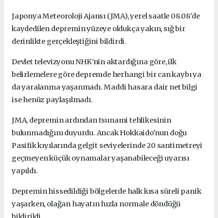
Japonya Meteoroloji Ajansı (JMA), yerel saatle 08.08'de
kaydedilen depremin yüzeye oldukça yakın, sığ bir
derinlikte gerçekleştiğini bildirdi.
Devlet televizyonu NHK'nin aktardığına göre, ilk
belirlemelere göre depremde herhangi bir can kaybı ya
da yaralanma yaşanmadı. Maddi hasara dair net bilgi
ise henüz paylaşılmadı.
JMA, depremin ardından tsunami tehlikesinin
bulunmadığını duyurdu. Ancak Hokkaido'nun doğu
Pasifik kıyılarında gelgit seviyelerinde 20 santimetreyi
geçmeyen küçük oynamalar yaşanabileceği uyarısı
yapıldı.
Depremin hissedildiği bölgelerde halk kısa süreli panik
yaşarken, olağan hayatın hızla normale döndüğü
bildirildi.