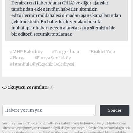
Demirören Haber Ajansı (DHA) ve diğer ajanslar
tarafından eklenen tüm haberler, sitemizin
editörlerinin müdahalesi olmadan ajans kanallarından
çekilmektedir. Bu haberlerde yer alan hukuki
muhataplar haberi geçen ajanslar olup sitemizin hiç
bir editörü sorumlu tutulamaz...
#MHP Bakırköy
#Turgut İnan
#Bisiklet Yolu
#Florya
#Florya Şenlikköy
#İstanbul Büyükşehir Belediyesi
Okuyucu Yorumları
(0)
Gönder
Yorum yazarak Topluluk Kuralları’nı kabul etmiş bulunuyor ve yurt-haber.com
sitesine yaptığınız yorumunuzla ilgili doğrudan veya dolaylı tüm sorumluluğu tek
başınıza üstleniyorsunuz. Yazılan tüm yorumlardan site yönetimi hiçbir şekilde