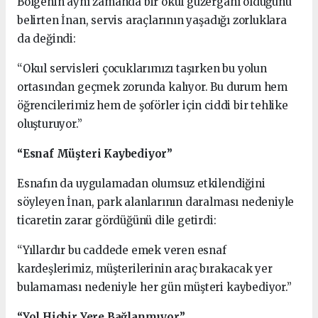
Bölgenin aynı zamanda bir okul güzergahı olduğunu
belirten İnan, servis araçlarının yaşadığı zorluklara
da değindi:
“Okul servisleri çocuklarımızı taşırken bu yolun
ortasından geçmek zorunda kalıyor. Bu durum hem
öğrencilerimiz hem de şoförler için ciddi bir tehlike
oluşturuyor.”
“Esnaf Müşteri Kaybediyor”
Esnafın da uygulamadan olumsuz etkilendiğini
söyleyen İnan, park alanlarının daralması nedeniyle
ticaretin zarar gördüğünü dile getirdi:
“Yıllardır bu caddede emek veren esnaf
kardeşlerimiz, müşterilerinin araç bırakacak yer
bulamaması nedeniyle her gün müşteri kaybediyor.”
“Yol Hiçbir Yere Bağlanmıyor”