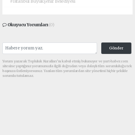
#İstanbul Büyükşehir Belediyesi
Okuyucu Yorumları
(0)
Gönder
Yorum yazarak Topluluk Kuralları’nı kabul etmiş bulunuyor ve yurt-haber.com
sitesine yaptığınız yorumunuzla ilgili doğrudan veya dolaylı tüm sorumluluğu tek
başınıza üstleniyorsunuz. Yazılan tüm yorumlardan site yönetimi hiçbir şekilde
sorumlu tutulamaz.
haber paketi
haber scripti
haber yazılımı
Tüm hakları saklı tutulmaktadır.Copyright 2026©
Haber Yazılımı:
Web Aksiyon ®