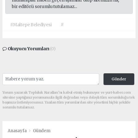
muhataplar haberi geçen ajanslar olup sitemizin hiç
bir editörü sorumlu tutulamaz...
#Maltepe Belediyesi
#
Okuyucu Yorumları
(0)
Gönder
Yorum yazarak Topluluk Kuralları’nı kabul etmiş bulunuyor ve yurt-haber.com
sitesine yaptığınız yorumunuzla ilgili doğrudan veya dolaylı tüm sorumluluğu tek
başınıza üstleniyorsunuz. Yazılan tüm yorumlardan site yönetimi hiçbir şekilde
sorumlu tutulamaz.
Anasayfa
Gündem