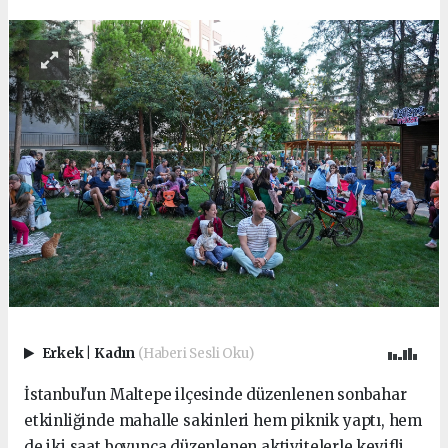
Erkek
|
Kadın
(Haberi Sesli Oku)
İstanbul'un Maltepe ilçesinde düzenlenen sonbahar
etkinliğinde mahalle sakinleri hem piknik yaptı, hem
de iki saat boyunca düzenlenen aktivitelerle keyifli