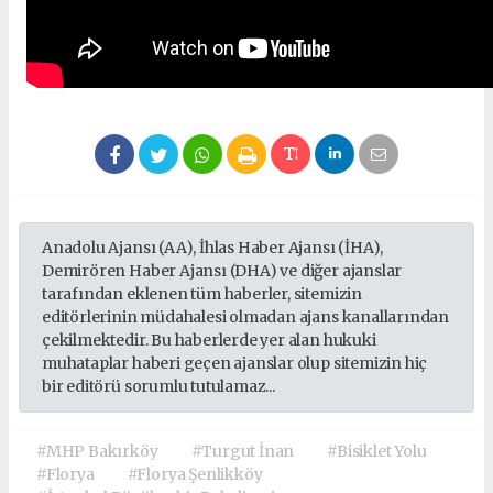
Anadolu Ajansı (AA), İhlas Haber Ajansı (İHA),
Demirören Haber Ajansı (DHA) ve diğer ajanslar
tarafından eklenen tüm haberler, sitemizin
editörlerinin müdahalesi olmadan ajans kanallarından
çekilmektedir. Bu haberlerde yer alan hukuki
muhataplar haberi geçen ajanslar olup sitemizin hiç
bir editörü sorumlu tutulamaz...
#MHP Bakırköy
#Turgut İnan
#Bisiklet Yolu
#Florya
#Florya Şenlikköy