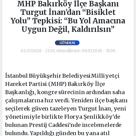
MHP Bakırköy İlçe Başkanı
Turgut İnan’dan “Bisiklet
Yolu” Tepkisi: “Bu Yol Amacına
Uygun Değil, Kaldırılsın”
GÜNDEM
02.07.2026 - 21:30, Güncelleme: 09.07.2026 - 11:06
İstanbul Büyükşehir BelediyesiMilliyetçi
Hareket Partisi (MHP) Bakırköy İlçe
Başkanlığı, kongre sürecinin ardından saha
çalışmalarına hız verdi. Yeniden ilçe başkanı
seçilerek güven tazeleyen Turgut İnan, yeni
yönetimiyle birlikte Florya Şenlikköy’de
bulunan Prestij Caddesi’nde incelemelerde
bulundu. Yapıldığı günden bu yana atıl