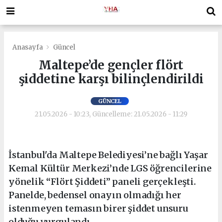
Anasayfa
Güncel
Maltepe’de gençler flört
şiddetine karşı bilinçlendirildi
GÜNCEL
21.05.2026 - 10:23, Güncelleme: 21.05.2026 - 11:29
İstanbul'da Maltepe Belediyesi’ne bağlı Yaşar
Kemal Kültür Merkezi’nde LGS öğrencilerine
yönelik “Flört Şiddeti” paneli gerçekleşti.
Panelde, bedensel onayın olmadığı her
istenmeyen temasın birer şiddet unsuru
olduğu vurgulandı.