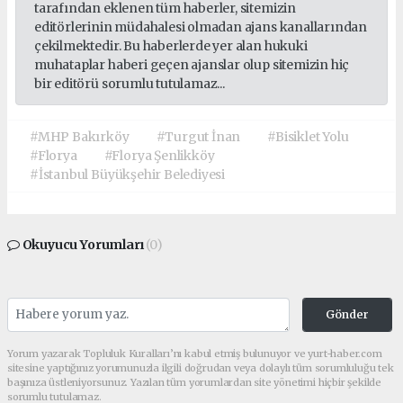
tarafından eklenen tüm haberler, sitemizin
editörlerinin müdahalesi olmadan ajans kanallarından
çekilmektedir. Bu haberlerde yer alan hukuki
muhataplar haberi geçen ajanslar olup sitemizin hiç
bir editörü sorumlu tutulamaz...
#MHP Bakırköy
#Turgut İnan
#Bisiklet Yolu
#Florya
#Florya Şenlikköy
#İstanbul Büyükşehir Belediyesi
Okuyucu Yorumları
(0)
Gönder
Yorum yazarak Topluluk Kuralları’nı kabul etmiş bulunuyor ve yurt-haber.com
sitesine yaptığınız yorumunuzla ilgili doğrudan veya dolaylı tüm sorumluluğu tek
başınıza üstleniyorsunuz. Yazılan tüm yorumlardan site yönetimi hiçbir şekilde
sorumlu tutulamaz.