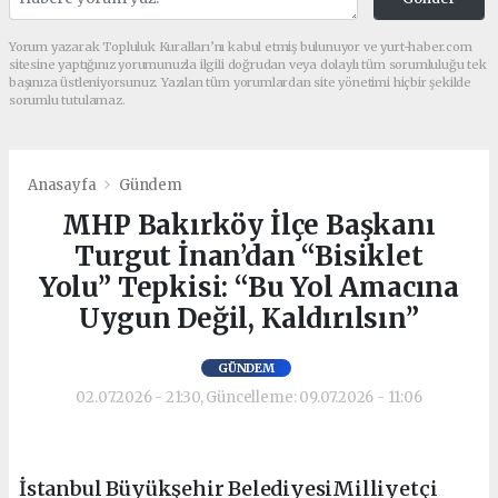
Yorum yazarak Topluluk Kuralları’nı kabul etmiş bulunuyor ve yurt-haber.com
sitesine yaptığınız yorumunuzla ilgili doğrudan veya dolaylı tüm sorumluluğu tek
başınıza üstleniyorsunuz. Yazılan tüm yorumlardan site yönetimi hiçbir şekilde
sorumlu tutulamaz.
Anasayfa
Gündem
MHP Bakırköy İlçe Başkanı
Turgut İnan’dan “Bisiklet
Yolu” Tepkisi: “Bu Yol Amacına
Uygun Değil, Kaldırılsın”
GÜNDEM
02.07.2026 - 21:30, Güncelleme: 09.07.2026 - 11:06
İstanbul Büyükşehir BelediyesiMilliyetçi