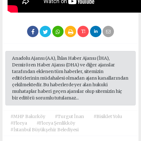
Anadolu Ajansı (AA), İhlas Haber Ajansı (İHA),
Demirören Haber Ajansı (DHA) ve diğer ajanslar
tarafından eklenen tüm haberler, sitemizin
editörlerinin müdahalesi olmadan ajans kanallarından
çekilmektedir. Bu haberlerde yer alan hukuki
muhataplar haberi geçen ajanslar olup sitemizin hiç
bir editörü sorumlu tutulamaz...
#MHP Bakırköy
#Turgut İnan
#Bisiklet Yolu
#Florya
#Florya Şenlikköy
#İstanbul Büyükşehir Belediyesi