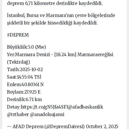
deprem 6,71 kilometre derinlikte kaydedildi.
İstanbul, Bursa ve Marmara'nın çevre bölgelerinde
şiddetli bir şekilde hissedildiği kaydedildi.
#DEPREM
Büyüklük:5.0 (Mw)
Yer:Marmara Denizi - [18.24 km] Marmaraereğlisi
(Tekirdağ)
Tarih:2025-10-02
Saat:14:55:04 TSİ
Enlem:40.80361 N
Boylam:27.925 E
Derinlik:6.71 km
Detay:https://t.co/gN5Jfa4SFI@afadbaskanlik
@trthaber @anadoluajansi
— AFAD Deprem (@DepremDairesi) October 2, 2025