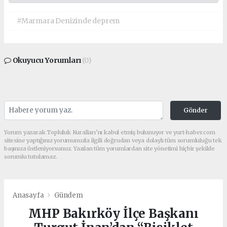
#Marmara Denizinde deprem
Okuyucu Yorumları
(0)
Gönder
Yorum yazarak Topluluk Kuralları’nı kabul etmiş bulunuyor ve yurt-haber.com
sitesine yaptığınız yorumunuzla ilgili doğrudan veya dolaylı tüm sorumluluğu tek
başınıza üstleniyorsunuz. Yazılan tüm yorumlardan site yönetimi hiçbir şekilde
sorumlu tutulamaz.
Anasayfa
Gündem
MHP Bakırköy İlçe Başkanı