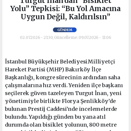
Turgut İnan’dan “Bisiklet
Yolu” Tepkisi: “Bu Yol Amacına
Uygun Değil, Kaldırılsın”
GÜNDEM
02.07.2026 - 21:30, Güncelleme: 09.07.2026 - 11:06
İstanbul Büyükşehir BelediyesiMilliyetçi
Hareket Partisi (MHP) Bakırköy İlçe
Başkanlığı, kongre sürecinin ardından saha
çalışmalarına hız verdi. Yeniden ilçe başkanı
seçilerek güven tazeleyen Turgut İnan, yeni
yönetimiyle birlikte Florya Şenlikköy’de
bulunan Prestij Caddesi’nde incelemelerde
bulundu. Yapıldığı günden bu yana atıl
durumda olan bisiklet yolunun, 800 metre