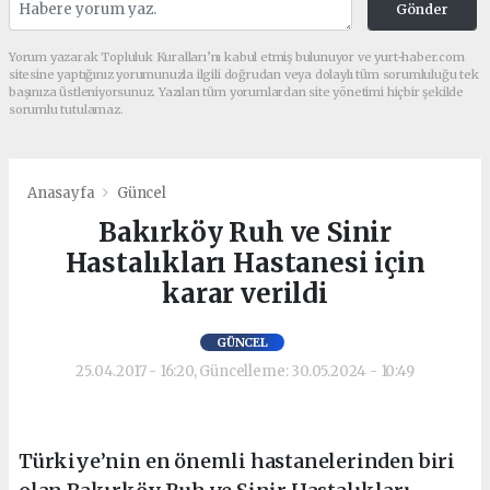
Gönder
Yorum yazarak Topluluk Kuralları’nı kabul etmiş bulunuyor ve yurt-haber.com
sitesine yaptığınız yorumunuzla ilgili doğrudan veya dolaylı tüm sorumluluğu tek
başınıza üstleniyorsunuz. Yazılan tüm yorumlardan site yönetimi hiçbir şekilde
sorumlu tutulamaz.
Anasayfa
Güncel
Bakırköy Ruh ve Sinir
Hastalıkları Hastanesi için
karar verildi
GÜNCEL
25.04.2017 - 16:20, Güncelleme: 30.05.2024 - 10:49
Türkiye’nin en önemli hastanelerinden biri