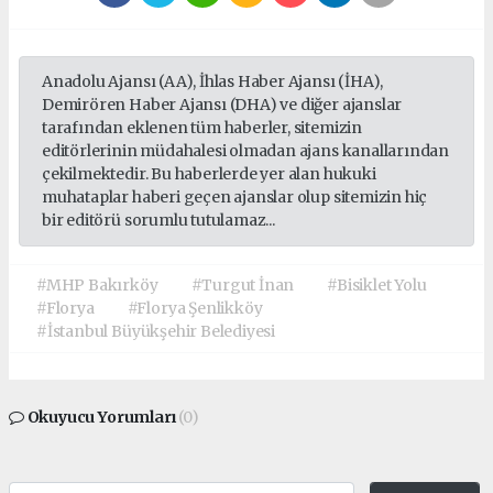
Anadolu Ajansı (AA), İhlas Haber Ajansı (İHA),
Demirören Haber Ajansı (DHA) ve diğer ajanslar
tarafından eklenen tüm haberler, sitemizin
editörlerinin müdahalesi olmadan ajans kanallarından
çekilmektedir. Bu haberlerde yer alan hukuki
muhataplar haberi geçen ajanslar olup sitemizin hiç
bir editörü sorumlu tutulamaz...
#MHP Bakırköy
#Turgut İnan
#Bisiklet Yolu
#Florya
#Florya Şenlikköy
#İstanbul Büyükşehir Belediyesi
Okuyucu Yorumları
(0)