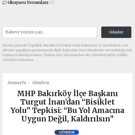
Okuyucu Yorumları
(0)
Gönder
Yorum yazarak Topluluk Kuralları’nı kabul etmiş bulunuyor ve yurt-haber.com
sitesine yaptığınız yorumunuzla ilgili doğrudan veya dolaylı tüm sorumluluğu tek
başınıza üstleniyorsunuz. Yazılan tüm yorumlardan site yönetimi hiçbir şekilde
sorumlu tutulamaz.
Anasayfa
Gündem
MHP Bakırköy İlçe Başkanı
Turgut İnan’dan “Bisiklet
Yolu” Tepkisi: “Bu Yol Amacına
Uygun Değil, Kaldırılsın”
GÜNDEM