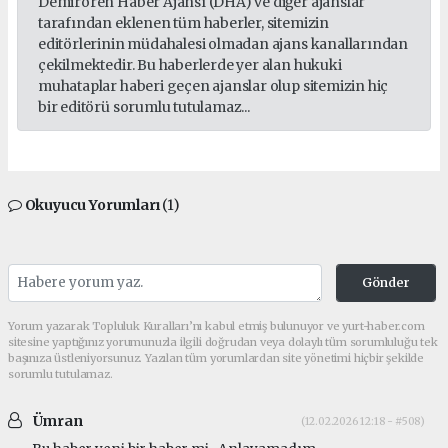
Demirören Haber Ajansı (DHA) ve diğer ajanslar
tarafından eklenen tüm haberler, sitemizin
editörlerinin müdahalesi olmadan ajans kanallarından
çekilmektedir. Bu haberlerde yer alan hukuki
muhataplar haberi geçen ajanslar olup sitemizin hiç
bir editörü sorumlu tutulamaz...
Okuyucu Yorumları
(1)
Gönder
Yorum yazarak Topluluk Kuralları’nı kabul etmiş bulunuyor ve yurt-haber.com
sitesine yaptığınız yorumunuzla ilgili doğrudan veya dolaylı tüm sorumluluğu tek
başınıza üstleniyorsunuz. Yazılan tüm yorumlardan site yönetimi hiçbir şekilde
sorumlu tutulamaz.
Ümran
(12.02.2026 12:18 - #508)