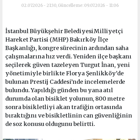
02.07.2026 - 21:30, Güncelleme: 09.07.2026 - 11:06
İstanbul Büyükşehir BelediyesiMilliyetçi
Hareket Partisi (MHP) Bakırköy İlçe
Başkanlığı, kongre sürecinin ardından saha
çalışmalarına hız verdi. Yeniden ilçe başkanı
seçilerek güven tazeleyen Turgut İnan, yeni
yönetimiyle birlikte Florya Şenlikköy’de
bulunan Prestij Caddesi’nde incelemelerde
bulundu. Yapıldığı günden bu yana atıl
durumda olan bisiklet yolunun, 800 metre
sonra bisikletliyi akan trafiğin ortasında
bıraktığını ve bisikletlinin can güvenliğinin
de soz konusu oldugunu belirtti.