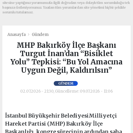
sitesine yaptığınız yorumunuzla ilgili doğrudan veya dolaylı tüm sorumluluğu tek
başınıza üstleniyorsunuz. Yazılan tüm yorumlardan site yönetimi hiçbir şekilde
sorumlu tutulamaz.
Anasayfa
Gündem
MHP Bakırköy İlçe Başkanı
Turgut İnan’dan “Bisiklet
Yolu” Tepkisi: “Bu Yol Amacına
Uygun Değil, Kaldırılsın”
GÜNDEM
02.07.2026 - 21:30, Güncelleme: 09.07.2026 - 11:06
İstanbul Büyükşehir BelediyesiMilliyetçi
Hareket Partisi (MHP) Bakırköy İlçe
Başkanlığı, kongre sürecinin ardından saha