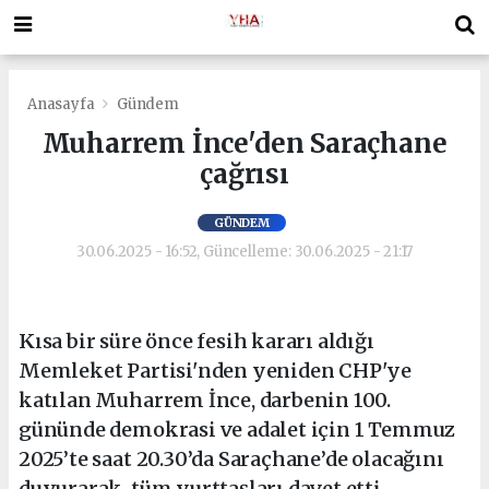
Anasayfa
Gündem
Muharrem İnce'den Saraçhane
çağrısı
GÜNDEM
30.06.2025 - 16:52, Güncelleme: 30.06.2025 - 21:17
Kısa bir süre önce fesih kararı aldığı
Memleket Partisi'nden yeniden CHP'ye
katılan Muharrem İnce, darbenin 100.
gününde demokrasi ve adalet için 1 Temmuz
2025’te saat 20.30’da Saraçhane’de olacağını
duyurarak, tüm yurttaşları davet etti.