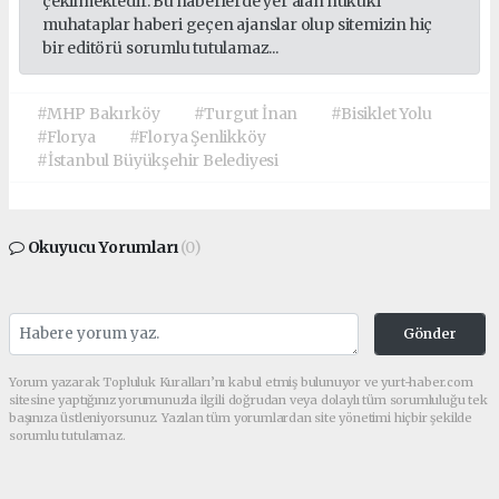
çekilmektedir. Bu haberlerde yer alan hukuki
muhataplar haberi geçen ajanslar olup sitemizin hiç
bir editörü sorumlu tutulamaz...
#MHP Bakırköy
#Turgut İnan
#Bisiklet Yolu
#Florya
#Florya Şenlikköy
#İstanbul Büyükşehir Belediyesi
Okuyucu Yorumları
(0)
Gönder
Yorum yazarak Topluluk Kuralları’nı kabul etmiş bulunuyor ve yurt-haber.com
sitesine yaptığınız yorumunuzla ilgili doğrudan veya dolaylı tüm sorumluluğu tek
başınıza üstleniyorsunuz. Yazılan tüm yorumlardan site yönetimi hiçbir şekilde
sorumlu tutulamaz.