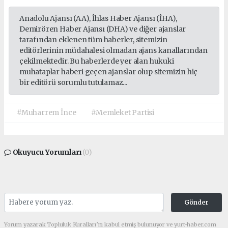
Anadolu Ajansı (AA), İhlas Haber Ajansı (İHA),
Demirören Haber Ajansı (DHA) ve diğer ajanslar
tarafından eklenen tüm haberler, sitemizin
editörlerinin müdahalesi olmadan ajans kanallarından
çekilmektedir. Bu haberlerde yer alan hukuki
muhataplar haberi geçen ajanslar olup sitemizin hiç
bir editörü sorumlu tutulamaz...
#Muharrem İnce
#Memleket Partisi
Okuyucu Yorumları
(0)
Gönder
Yorum yazarak Topluluk Kuralları’nı kabul etmiş bulunuyor ve yurt-haber.com