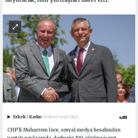
Erkek
|
Kadın
(Haberi Sesli Oku)
CHP'li Muharrem İnce, sosyal medya hesabından
yaptığı paylaşımda, darbenin 100. gününe işaret