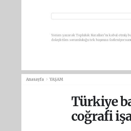
Yorum yazarak Topluluk Kuralları’nı kabul etmiş bu
dolaylı tüm sorumluluğu tek başınıza üstleniyorsun
Anasayfa
YAŞAM
Türkiye ba
coğrafi işa