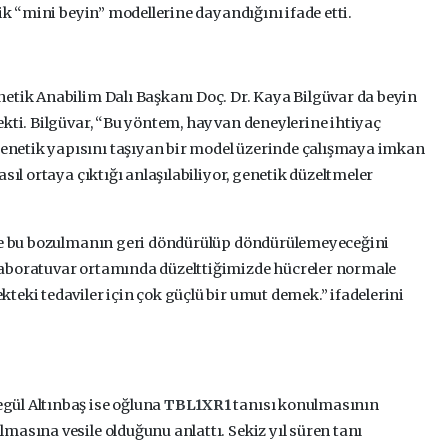
ik “mini beyin” modellerine dayandığını ifade etti.
etik Anabilim Dalı Başkanı Doç. Dr. Kaya Bilgüvar da beyin
ekti. Bilgüvar, “Bu yöntem, hayvan deneylerine ihtiyaç
netik yapısını taşıyan bir model üzerinde çalışmaya imkan
sıl ortaya çıktığı anlaşılabiliyor, genetik düzeltmeler
yle bu bozulmanın geri döndürülüp döndürülemeyeceğini
laboratuvar ortamında düzelttiğimizde hücreler normale
teki tedaviler için çok güçlü bir umut demek.” ifadelerini
ül Altınbaş ise oğluna
TBL1XR1
tanısı konulmasının
masına vesile olduğunu anlattı. Sekiz yıl süren tanı