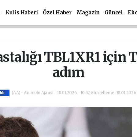
m
Kulis Haberi
Özel Haber
Magazin
Güncel
Ek
stalığı TBL1XR1 için T
adım
(AA) - Anadolu Ajansı | 18.01.2026 - 10:57, Güncelleme: 18.01.2026 
lık