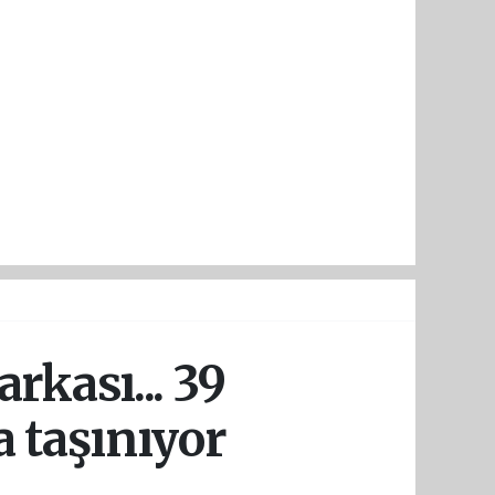
rkası... 39
fa taşınıyor