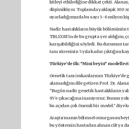
kitleyi etkilediğine dikkat çekti. Alan
düşünülüyor. Toplamda yaklaşık 300 mil
uyarladığımızda bu sayı 5–6 milyon kişiy
Nadir hastalıkların büyük bölümünün 
TBL1XR1’in de bu grupta yer aldığını, ç
karışabildiğini söyledi. Bu durumun ta
tanı süresinin 5 yıla kadar çıktığını kay
Türkiye’de ilk: “Mini beyin” modelleri
Genetik tanı imkanlarının Türkiye’de 
alamadığını dile getiren Prof. Dr. Alana
“Bugün nadir genetik hastalıkların yal
95’e çıkacağına inanıyoruz. Bunun yol
bu açıdan çok önemli bir model.” diye 
Araştırmanın bilimsel omurgasını beyi
bu yöntemin hastadan alınan cilt ya da 