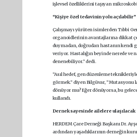
işlevsel özelliklerini taşıyan mikroskob
“Kişiye özel tedavinin yolu açılabilir”
Çalışmayı yürüten isimlerden Tıbbi Gen
organoidlerinin avantajlarına dikkat ç
duymadan, doğrudan hastanın kendi ge
veriyor. Hastalığın beyinde nerede ve na
denenebiliyor.” dedi.
“Asıl hedef, gen düzenleme teknikleri
görmek.” diyen Bilgüvar, “Mutasyonu 
dönüyor mu? Eğer dönüyorsa, bu gelecek
kullandı.
Dernek sayesinde ailelere ulaşılacak
HERDEM Çare Derneği Başkanı Dr. Ayşeg
ardından yaşadıklarının derneğin kurul