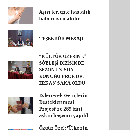
Aşırı terleme hastalık
habercisi olabilir
TEŞEKKÜR MESAJI
“KÜLTÜR ÜZERİNE”
SÖYLEŞİ DİZİSİNDE
SEZONUN SON
KONUĞU PROF. DR.
ERKAN SAKA OLDU!
Evlenecek Gençlerin
Desteklenmesi
Projesi'ne 285 bini
aşkın başvuru yapıldı
Özgür Özel: ‘Ülkenin