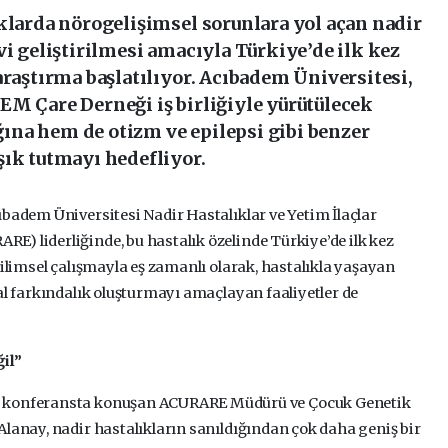
klarda nörogelişimsel sorunlara yol açan nadir
vi geliştirilmesi amacıyla Türkiye’de ilk kez
araştırma başlatılıyor. Acıbadem Üniversitesi,
EM Çare Derneği iş birliğiyle yürütülecek
na hem de otizm ve epilepsi gibi benzer
şık tutmayı hedefliyor.
ıbadem Üniversitesi Nadir Hastalıklar ve Yetim İlaçlar
) liderliğinde, bu hastalık özelinde Türkiye’de ilk kez
Bilimsel çalışmayla eş zamanlı olarak, hastalıkla yaşayan
al farkındalık oluşturmayı amaçlayan faaliyetler de
ğil”
n konferansta konuşan ACURARE Müdürü ve Çocuk Genetik
Alanay, nadir hastalıkların sanıldığından çok daha geniş bir