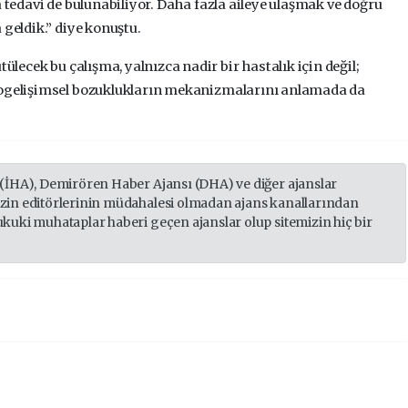
a tedavi de bulunabiliyor. Daha fazla aileye ulaşmak ve doğru
 geldik.” diye konuştu.
tülecek bu çalışma, yalnızca nadir bir hastalık için değil;
rogelişimsel bozuklukların mekanizmalarını anlamada da
 (İHA), Demirören Haber Ajansı (DHA) ve diğer ajanslar
izin editörlerinin müdahalesi olmadan ajans kanallarından
ukuki muhataplar haberi geçen ajanslar olup sitemizin hiç bir