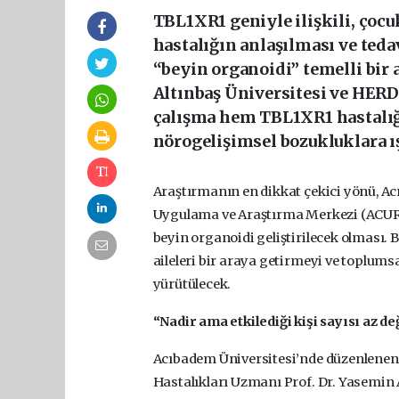
TBL1XR1 geniyle ilişkili, çocu
hastalığın anlaşılması ve teda
“beyin organoidi” temelli bir 
Altınbaş Üniversitesi ve HERD
çalışma hem TBL1XR1 hastalığı
nörogelişimsel bozukluklara ı
Araştırmanın en dikkat çekici yönü, Ac
Uygulama ve Araştırma Merkezi (ACURARE
beyin organoidi geliştirilecek olması. 
aileleri bir araya getirmeyi ve toplums
yürütülecek.
“Nadir ama etkilediği kişi sayısı az de
Acıbadem Üniversitesi’nde düzenlene
Hastalıkları Uzmanı Prof. Dr. Yasemin 