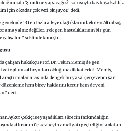
aldığımızda ‘Şimdi ne yapacağız?’ sorusuyla baş başa kaldık.
im için o kadar çok veri oluşuyor.” dedi.
genelinde 13’ten fazla aileye ulaştıklarını belirten Altınbaş,
or ama yalnız değiller. Tek gen hastalıklarının bir gün
e çalışalım.” şeklinde konuştu.
rgusu
nda çalışan hukukçu Prof. Dr. Tekin Memiş de gen
uki ve toplumsal boyutları olduğuna dikkat çekti. Memiş,
l araştırmalar arasında dengeli bir yasal çerçevenin şart
bir düzenleme hem birey haklarını korur hem de yeni
r.” dedi.
n Aykut Çekiç ise yaşadıkları sürecin farkındalığın
yaşındaki kızının üç kez beyin ameliyatı geçirdiğini anlatan