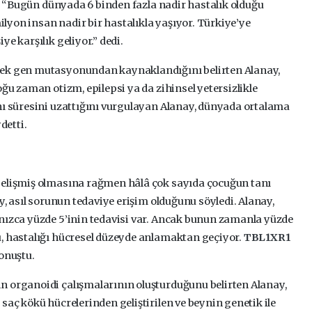
ay, “Bugün dünyada 6 binden fazla nadir hastalık olduğu
yon insan nadir bir hastalıkla yaşıyor. Türkiye’ye
e karşılık geliyor.” dedi.
tek gen mutasyonundan kaynaklandığını belirten Alanay,
oğu zaman otizm, epilepsi ya da zihinsel yetersizlikle
nı süresini uzattığını vurgulayan Alanay, dünyada ortalama
detti.
gelişmiş olmasına rağmen hâlâ çok sayıda çocuğun tanı
y, asıl sorunun tedaviye erişim olduğunu söyledi. Alanay,
nızca yüzde 5’inin tedavisi var. Ancak bunun zamanla yüzde
u, hastalığı hücresel düzeyde anlamaktan geçiyor.
TBL1XR1
konuştu.
n organoidi çalışmalarının oluşturduğunu belirten Alanay,
saç kökü hücrelerinden geliştirilen ve beynin genetik ile