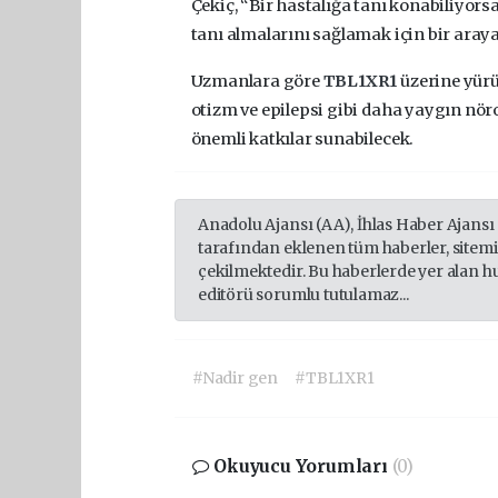
Çekiç, “Bir hastalığa tanı konabiliyors
tanı almalarını sağlamak için bir araya
Uzmanlara göre
TBL1XR1
üzerine yürü
otizm ve epilepsi gibi daha yaygın nö
önemli katkılar sunabilecek.
Anadolu Ajansı (AA), İhlas Haber Ajansı
tarafından eklenen tüm haberler, sitem
çekilmektedir. Bu haberlerde yer alan h
editörü sorumlu tutulamaz...
#Nadir gen
#TBL1XR1
Okuyucu Yorumları
(0)