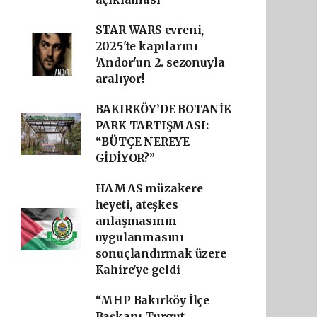
STAR WARS evreni,
2025'te kapılarını
'Andor'un 2. sezonuyla
aralıyor!
BAKIRKÖY’DE BOTANİK
PARK TARTIŞMASI:
“BÜTÇE NEREYE
GİDİYOR?”
HAMAS müzakere
heyeti, ateşkes
anlaşmasının
uygulanmasını
sonuçlandırmak üzere
Kahire'ye geldi
“MHP Bakırköy İlçe
Başkanı Turgut