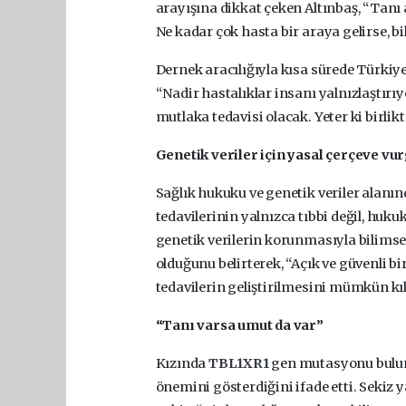
arayışına dikkat çeken Altınbaş, “Tanı 
Ne kadar çok hasta bir araya gelirse, bil
Dernek aracılığıyla kısa sürede Türkiye 
“Nadir hastalıklar insanı yalnızlaştırıy
mutlaka tedavisi olacak. Yeter ki birlikt
Genetik veriler için yasal çerçeve vu
Sağlık hukuku ve genetik veriler alanı
tedavilerinin yalnızca tıbbi değil, huk
genetik verilerin korunmasıyla bilimse
olduğunu belirterek, “Açık ve güvenli 
tedavilerin geliştirilmesini mümkün kıla
“Tanı varsa umut da var”
Kızında
TBL1XR1
gen mutasyonu buluna
önemini gösterdiğini ifade etti. Sekiz 