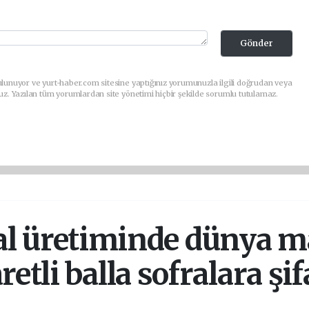
Gönder
lunuyor ve yurt-haber.com sitesine yaptığınız yorumunuzla ilgili doğrudan veya
uz. Yazılan tüm yorumlardan site yönetimi hiçbir şekilde sorumlu tutulamaz.
l üretiminde dünya ma
retli balla sofralara şi