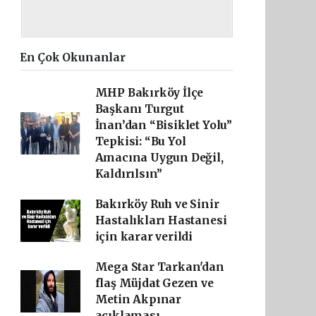
En Çok Okunanlar
MHP Bakırköy İlçe
Başkanı Turgut
İnan’dan “Bisiklet Yolu”
Tepkisi: “Bu Yol
Amacına Uygun Değil,
Kaldırılsın”
Bakırköy Ruh ve Sinir
Hastalıkları Hastanesi
için karar verildi
Mega Star Tarkan'dan
flaş Müjdat Gezen ve
Metin Akpınar
açıklaması