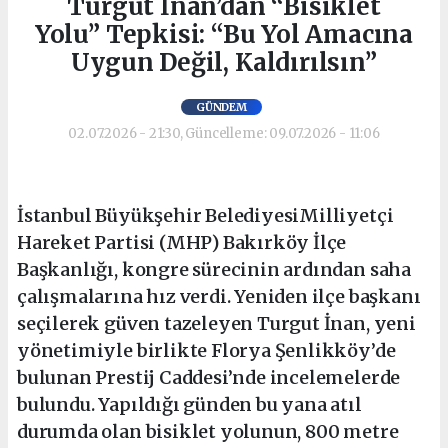
Turgut İnan’dan “Bisiklet
Yolu” Tepkisi: “Bu Yol Amacına
Uygun Değil, Kaldırılsın”
GÜNDEM
02.07.2026 - 21:30, Güncelleme: 09.07.2026 - 11:06
İstanbul Büyükşehir BelediyesiMilliyetçi
Hareket Partisi (MHP) Bakırköy İlçe
Başkanlığı, kongre sürecinin ardından saha
çalışmalarına hız verdi. Yeniden ilçe başkanı
seçilerek güven tazeleyen Turgut İnan, yeni
yönetimiyle birlikte Florya Şenlikköy’de
bulunan Prestij Caddesi’nde incelemelerde
bulundu. Yapıldığı günden bu yana atıl
durumda olan bisiklet yolunun, 800 metre