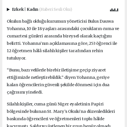
Erkek
|
Kadın
(Haberi Sesli Oku)
Okulun bağlı olduğu kurumun yöneticisi Bulus Dauwa
Yohanna, 10 ile 18 yaşları arasındaki çocukların cuma ve
cumartesi günleri arasında bireysel olarak kaçtığını
belirtti. Yohanna’nın açıklamasına göre, 253 öğrenci ile
12 öğretmen hâlâ silahlı kişiler tarafından rehin
tutuluyor.
“Bunu, bazı velilerle birebir iletişime geçip ziyaret
ettiğimizde netleştirebildik.” diyen Yohanna, geriye
kalan öğrencilerin güvenli şekilde dönmesi için dua
çağrısını yineledi.
Silahlı kişiler, cuma günü Niger eyaletinin Papiri
bölgesinde bulunan St. Mary’s Okulu’na düzenledikleri
baskında öğrencileri ve öğretmenleri toplu hâlde
kaçırmıştı. Saldırıyı üstlenen bir grup henüz olmadı.