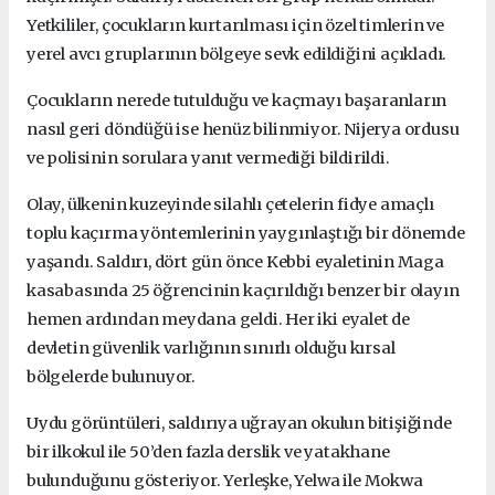
Yetkililer, çocukların kurtarılması için özel timlerin ve
yerel avcı gruplarının bölgeye sevk edildiğini açıkladı.
Çocukların nerede tutulduğu ve kaçmayı başaranların
nasıl geri döndüğü ise henüz bilinmiyor. Nijerya ordusu
ve polisinin sorulara yanıt vermediği bildirildi.
Olay, ülkenin kuzeyinde silahlı çetelerin fidye amaçlı
toplu kaçırma yöntemlerinin yaygınlaştığı bir dönemde
yaşandı. Saldırı, dört gün önce Kebbi eyaletinin Maga
kasabasında 25 öğrencinin kaçırıldığı benzer bir olayın
hemen ardından meydana geldi. Her iki eyalet de
devletin güvenlik varlığının sınırlı olduğu kırsal
bölgelerde bulunuyor.
Uydu görüntüleri, saldırıya uğrayan okulun bitişiğinde
bir ilkokul ile 50’den fazla derslik ve yatakhane
bulunduğunu gösteriyor. Yerleşke, Yelwa ile Mokwa