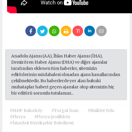
Anadolu Ajansı (AA), İhlas Haber Ajansı (İHA),
Demirören Haber Ajansı (DHA) ve diğer ajanslar
tarafından eklenen tüm haberler, sitemizin
editörlerinin müdahalesi olmadan ajans kanallarından
çekilmektedir. Bu haberlerde yer alan hukuki
muhataplar haberi geçen ajanslar olup sitemizin hiç
bir editörü sorumlu tutulamaz...
#MHP Bakırköy
#Turgut İnan
#Bisiklet Yolu
#Florya
#Florya Şenlikköy
#İstanbul Büyükşehir Belediyesi