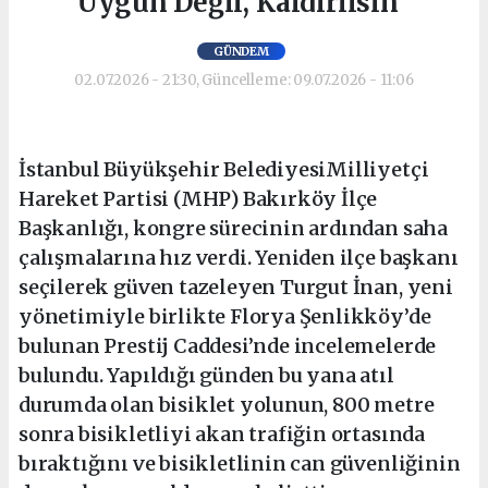
Uygun Değil, Kaldırılsın”
GÜNDEM
02.07.2026 - 21:30, Güncelleme: 09.07.2026 - 11:06
İstanbul Büyükşehir BelediyesiMilliyetçi
Hareket Partisi (MHP) Bakırköy İlçe
Başkanlığı, kongre sürecinin ardından saha
çalışmalarına hız verdi. Yeniden ilçe başkanı
seçilerek güven tazeleyen Turgut İnan, yeni
yönetimiyle birlikte Florya Şenlikköy’de
bulunan Prestij Caddesi’nde incelemelerde
bulundu. Yapıldığı günden bu yana atıl
durumda olan bisiklet yolunun, 800 metre
sonra bisikletliyi akan trafiğin ortasında
bıraktığını ve bisikletlinin can güvenliğinin