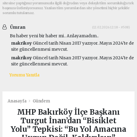
sitesine yaptığınız yorumunuzla ilgili doğrudan veya dolaylı tüm sorumluluğu tek
başınıza üstleniyorsunuz. Yazılan tüm yorumlardan site yönetimi hiçbir şekilde
sorumlu tutulamaz.
Ümran
(12.02.2026 12:18 - #508)
Bu haber yeni bir haber mi.. Anlayamadım..
makrikoy
Güncel tarih Nisan 2017 yazıyor. Mayıs 2024'te de
site güncellenmesi mevcut.
makrikoy
Güncel tarih Nisan 2017 yazıyor. Mayıs 2024'te de
site güncellenmesi mevcut.
Yorumu Yanıtla
Anasayfa
Gündem
MHP Bakırköy İlçe Başkanı
Turgut İnan’dan “Bisiklet
Yolu” Tepkisi: “Bu Yol Amacına