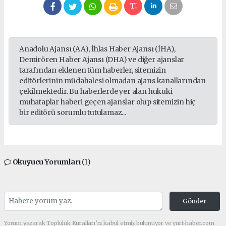
Anadolu Ajansı (AA), İhlas Haber Ajansı (İHA),
Demirören Haber Ajansı (DHA) ve diğer ajanslar
tarafından eklenen tüm haberler, sitemizin
editörlerinin müdahalesi olmadan ajans kanallarından
çekilmektedir. Bu haberlerde yer alan hukuki
muhataplar haberi geçen ajanslar olup sitemizin hiç
bir editörü sorumlu tutulamaz...
Okuyucu Yorumları
(1)
Gönder
Yorum yazarak Topluluk Kuralları’nı kabul etmiş bulunuyor ve yurt-haber.com