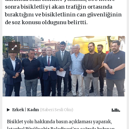
sonra bisikletliyi akan trafiğin ortasında
bıraktığını ve bisikletlinin can güvenliğinin
de soz konusu oldugunu belirtti.
Erkek
|
Kadın
(Haberi Sesli Oku)
Bisiklet yolu hakkında basın açıklaması yaparak,