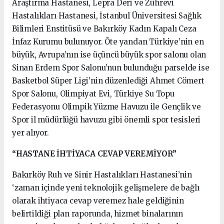
Araştırma Hastanesi, Lepra Deri ve Zührevi
Hastalıkları Hastanesi, İstanbul Üniversitesi Sağlık
Bilimleri Enstitüsü ve Bakırköy Kadın Kapalı Ceza
İnfaz Kurumu bulunuyor. Öte yandan Türkiye’nin en
büyük, Avrupa’nın ise üçüncü büyük spor salonu olan
Sinan Erdem Spor Salonu’nun bulunduğu parselde ise
Basketbol Süper Ligi’nin düzenlediği Ahmet Cömert
Spor Salonu, Olimpiyat Evi, Türkiye Su Topu
Federasyonu Olimpik Yüzme Havuzu ile Gençlik ve
Spor il müdürlüğü havuzu gibi önemli spor tesisleri
yer alıyor.
“HASTANE İHTİYACA CEVAP VEREMİYOR”
Bakırköy Ruh ve Sinir Hastalıkları Hastanesi’nin
‘zaman içinde yeni teknolojik gelişmelere de bağlı
olarak ihtiyaca cevap veremez hale geldiğinin
belirtildiği plan raporunda, hizmet binalarının