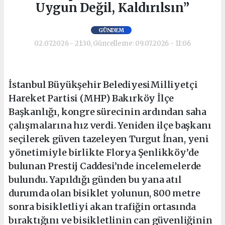
Uygun Değil, Kaldırılsın”
GÜNDEM
02.07.2026 - 21:30, Güncelleme: 09.07.2026 - 11:06
İstanbul Büyükşehir BelediyesiMilliyetçi
Hareket Partisi (MHP) Bakırköy İlçe
Başkanlığı, kongre sürecinin ardından saha
çalışmalarına hız verdi. Yeniden ilçe başkanı
seçilerek güven tazeleyen Turgut İnan, yeni
yönetimiyle birlikte Florya Şenlikköy’de
bulunan Prestij Caddesi’nde incelemelerde
bulundu. Yapıldığı günden bu yana atıl
durumda olan bisiklet yolunun, 800 metre
sonra bisikletliyi akan trafiğin ortasında
bıraktığını ve bisikletlinin can güvenliğinin