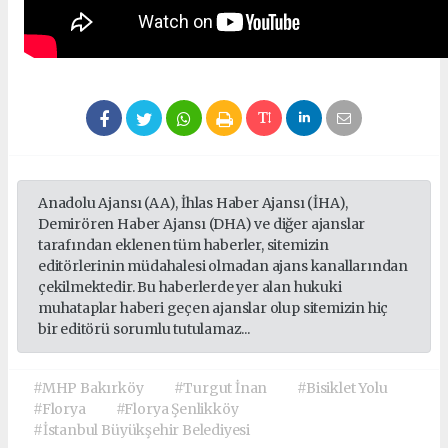
Anadolu Ajansı (AA), İhlas Haber Ajansı (İHA),
Demirören Haber Ajansı (DHA) ve diğer ajanslar
tarafından eklenen tüm haberler, sitemizin
editörlerinin müdahalesi olmadan ajans kanallarından
çekilmektedir. Bu haberlerde yer alan hukuki
muhataplar haberi geçen ajanslar olup sitemizin hiç
bir editörü sorumlu tutulamaz...
#MHP Bakırköy
#Turgut İnan
#Bisiklet Yolu
#Florya
#Florya Şenlikköy
#İstanbul Büyükşehir Belediyesi