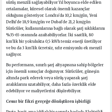
sürüş menzili sağlayabiliyor Yıl boyunca elde edilen
ortalamalar, küresel olarak önemli kazançlar
olduğunu gösteriyor: Londra'da 10,2 km/gün, Yeni
Delhi'de 18,9 km/gün ve Dubai'de 21,2 km/gün
Sürücüler, kullanımlarına bağlı olarak şarj sıklıklarını
%35-65 oranında azaltabiliyorlar. İki saatlik, 80
km'lik bir yolculukta 0,5 kWh temiz enerji üretiliyor
ve bu da 3 km'lik ücretsiz, sıfır emisyonlu ek menzil
sağlıyor.
Bu performans, sınırlı şarj altyapısına sahip bölgeler
için önemli sonuçlar doğuruyor. Sürücüler, güneşin
altında park ederek veya sürüş yaparak şarj
aralıklarını uzatabiliyor, daha fazla özerklik elde
edebiliyor ve maliyetlerini düşürebiliyor.
Cesur bir fikri gerçeğe dönüştüren işbirliği
Proje, basit ama iddialı bir soruyla başladı: Elektrikli