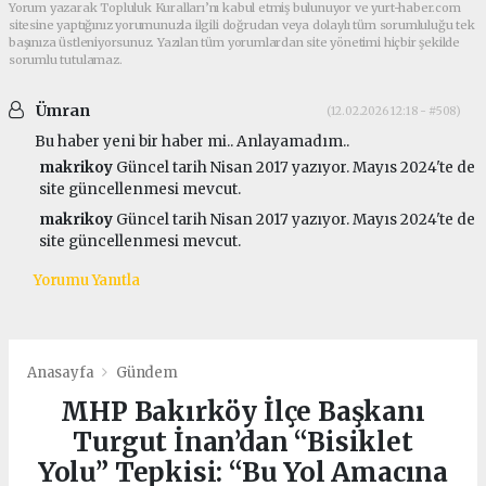
Yorum yazarak Topluluk Kuralları’nı kabul etmiş bulunuyor ve yurt-haber.com
sitesine yaptığınız yorumunuzla ilgili doğrudan veya dolaylı tüm sorumluluğu tek
başınıza üstleniyorsunuz. Yazılan tüm yorumlardan site yönetimi hiçbir şekilde
sorumlu tutulamaz.
Ümran
(12.02.2026 12:18 - #508)
Bu haber yeni bir haber mi.. Anlayamadım..
makrikoy
Güncel tarih Nisan 2017 yazıyor. Mayıs 2024'te de
site güncellenmesi mevcut.
makrikoy
Güncel tarih Nisan 2017 yazıyor. Mayıs 2024'te de
site güncellenmesi mevcut.
Yorumu Yanıtla
Anasayfa
Gündem
MHP Bakırköy İlçe Başkanı
Turgut İnan’dan “Bisiklet
Yolu” Tepkisi: “Bu Yol Amacına