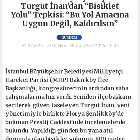
Turgut İnan’dan “Bisiklet
Yolu” Tepkisi: “Bu Yol Amacına
Uygun Değil, Kaldırılsın”
GÜNDEM
02.07.2026 - 21:30, Güncelleme: 09.07.2026 - 11:06
İstanbul Büyükşehir BelediyesiMilliyetçi
Hareket Partisi (MHP) Bakırköy İlçe
Başkanlığı, kongre sürecinin ardından saha
çalışmalarına hız verdi. Yeniden ilçe başkanı
seçilerek güven tazeleyen Turgut İnan, yeni
yönetimiyle birlikte Florya Şenlikköy’de
bulunan Prestij Caddesi’nde incelemelerde
bulundu. Yapıldığı günden bu yana atıl
durumda olan bisiklet yolunun, 800 metre