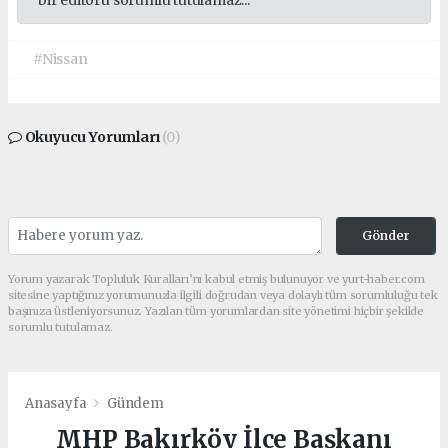
bir editörü sorumlu tutulamaz...
#Nissan
Okuyucu Yorumları
(0)
Gönder
Yorum yazarak Topluluk Kuralları’nı kabul etmiş bulunuyor ve yurt-haber.com
sitesine yaptığınız yorumunuzla ilgili doğrudan veya dolaylı tüm sorumluluğu tek
başınıza üstleniyorsunuz. Yazılan tüm yorumlardan site yönetimi hiçbir şekilde
sorumlu tutulamaz.
Anasayfa
Gündem
MHP Bakırköy İlçe Başkanı