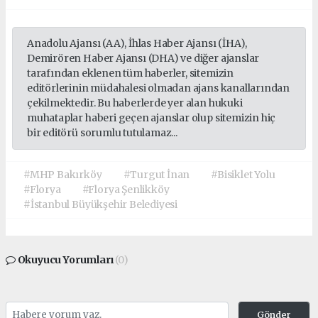
Anadolu Ajansı (AA), İhlas Haber Ajansı (İHA),
Demirören Haber Ajansı (DHA) ve diğer ajanslar
tarafından eklenen tüm haberler, sitemizin
editörlerinin müdahalesi olmadan ajans kanallarından
çekilmektedir. Bu haberlerde yer alan hukuki
muhataplar haberi geçen ajanslar olup sitemizin hiç
bir editörü sorumlu tutulamaz...
#MHP Bakırköy
#Turgut İnan
#Bisiklet Yolu
#Florya
#Florya Şenlikköy
#İstanbul Büyükşehir Belediyesi
Okuyucu Yorumları
(0)
Gönder