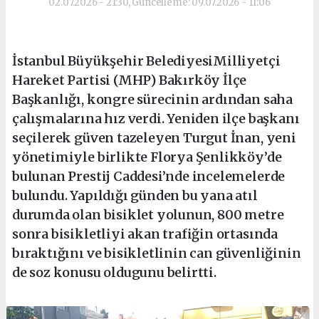
02.07.2026 - 21:30, Güncelleme: 09.07.2026 - 11:06
İstanbul Büyükşehir BelediyesiMilliyetçi
Hareket Partisi (MHP) Bakırköy İlçe
Başkanlığı, kongre sürecinin ardından saha
çalışmalarına hız verdi. Yeniden ilçe başkanı
seçilerek güven tazeleyen Turgut İnan, yeni
yönetimiyle birlikte Florya Şenlikköy’de
bulunan Prestij Caddesi’nde incelemelerde
bulundu. Yapıldığı günden bu yana atıl
durumda olan bisiklet yolunun, 800 metre
sonra bisikletliyi akan trafiğin ortasında
bıraktığını ve bisikletlinin can güvenliğinin
de soz konusu oldugunu belirtti.