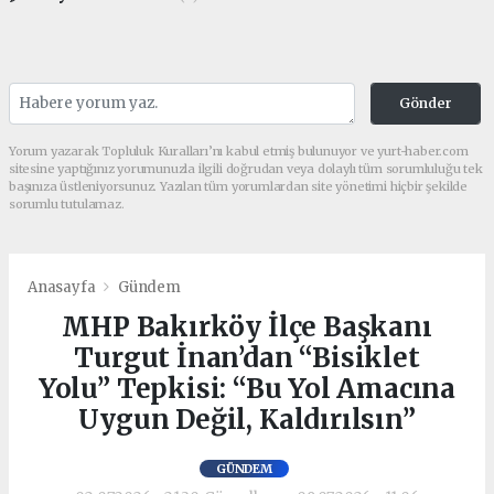
Gönder
Yorum yazarak Topluluk Kuralları’nı kabul etmiş bulunuyor ve yurt-haber.com
sitesine yaptığınız yorumunuzla ilgili doğrudan veya dolaylı tüm sorumluluğu tek
başınıza üstleniyorsunuz. Yazılan tüm yorumlardan site yönetimi hiçbir şekilde
sorumlu tutulamaz.
Anasayfa
Gündem
MHP Bakırköy İlçe Başkanı
Turgut İnan’dan “Bisiklet
Yolu” Tepkisi: “Bu Yol Amacına
Uygun Değil, Kaldırılsın”
GÜNDEM