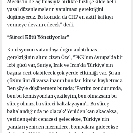
Meclis'in de açılmasıyla birlikte hızlı şekilde belli
yasal düzenlemelerin yapılması gerektiğini
düşünüyoruz. Bu konuda da CHP en aktif katkıyı
vermeye devam edecek" dedi.
"Süreci Kötü Yönetiyorlar"
Komisyonun vatandaşa doğru anlatılması
gerektiğinin altını çizen Özel, "PKK'nın Avrupa'da bir
lobi gücü var, Suriye, Irak ve İran'da Türkiye'nin
başına dert olabilecek çok yerde etkinliği var. Şu an
çözüm ümidi varsa inanın bundan kimse kaybetmez.
Ben şöyle düşünemem burada; 'Partim zor durumda,
ben bu komisyondan çekileyim, ben olmazsam bu
süreç olmaz, bu süreci baltalayayım'... Bu süreç
baltalandığında ne olacak? Yeniden kan akacaksa,
yeniden şehit cenazesi gelecekse, Türkiye'nin
paraları yeniden mermilere, bombalara gidecekse