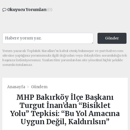
Okuyucu Yorumları
(0)
Gönder
Yorum yazarak Topluluk Kuralları’nı kabul etmiş bulunuyor ve yurt-haber.com
sitesine yaptığınız yorumunuzla ilgili doğrudan veya dolaylı tüm sorumluluğu tek
başınıza üstleniyorsunuz. Yazılan tüm yorumlardan site yönetimi hiçbir şekilde
sorumlu tutulamaz.
Anasayfa
Gündem
MHP Bakırköy İlçe Başkanı
Turgut İnan’dan “Bisiklet
Yolu” Tepkisi: “Bu Yol Amacına
Uygun Değil, Kaldırılsın”