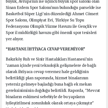
büyük, Avrupa’nın ise üçüncü büyük spor salonu olan
Sinan Erdem Spor Salonu’nun bulunduğu parselde ise
Basketbol Süper Ligi’nin düzenlediği Ahmet Cömert
Spor Salonu, Olimpiyat Evi, Türkiye Su Topu
Federasyonu Olimpik Yüzme Havuzu ile Gençlik ve
Spor il müdürlüğü havuzu gibi önemli spor tesisleri
yer alıyor.
“HASTANE İHTİYACA CEVAP VEREMİYOR”
Bakırköy Ruh ve Sinir Hastalıkları Hastanesi’nin
‘zaman içinde yeni teknolojik gelişmelere de bağlı
olarak ihtiyaca cevap veremez hale geldiğinin
belirtildiği plan raporunda, hizmet binalarının
yetersiz gelmeye başladığı buna bağlı ek mekan
gereksiniminin doğduğu belirtildi. Raporda, “Mevcut
binaların eskimesi sebebiyle de bu yapıların
iyileştirilmesi zorunluluk olarak ortaya çıkmıştır”