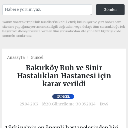
Gönder
Yorum yazarak Topluluk Kuralları’nı kabul etmiş bulunuyor ve yurt-haber.com
sitesine yaptığınız yorumunuzla ilgili doğrudan veya dolaylı tüm sorumluluğu tek
başınıza üstleniyorsunuz. Yazılan tüm yorumlardan site yönetimi hiçbir şekilde
sorumlu tutulamaz.
Anasayfa
Güncel
Bakırköy Ruh ve Sinir
Hastalıkları Hastanesi için
karar verildi
GÜNCEL
25.04.2017 - 16:20, Güncelleme: 30.05.2024 - 10:49
Türkiye’nin en önemli hastanelerinden biri