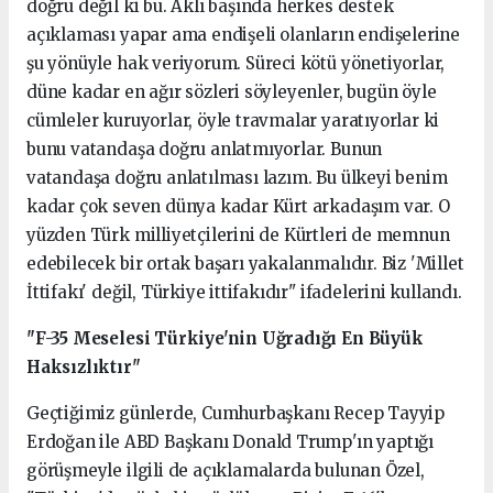
doğru değil ki bu. Aklı başında herkes destek
açıklaması yapar ama endişeli olanların endişelerine
şu yönüyle hak veriyorum. Süreci kötü yönetiyorlar,
düne kadar en ağır sözleri söyleyenler, bugün öyle
cümleler kuruyorlar, öyle travmalar yaratıyorlar ki
bunu vatandaşa doğru anlatmıyorlar. Bunun
vatandaşa doğru anlatılması lazım. Bu ülkeyi benim
kadar çok seven dünya kadar Kürt arkadaşım var. O
yüzden Türk milliyetçilerini de Kürtleri de memnun
edebilecek bir ortak başarı yakalanmalıdır. Biz 'Millet
İttifakı' değil, Türkiye ittifakıdır" ifadelerini kullandı.
"F-35 Meselesi Türkiye'nin Uğradığı En Büyük
Haksızlıktır"
Geçtiğimiz günlerde, Cumhurbaşkanı Recep Tayyip
Erdoğan ile ABD Başkanı Donald Trump'ın yaptığı
görüşmeyle ilgili de açıklamalarda bulunan Özel,