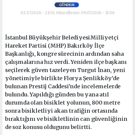
GÜNDEM
02.07.2026 - 21:30, Güncelleme: 09.07.2026 - 11:06
İstanbul Büyükşehir BelediyesiMilliyetçi
Hareket Partisi (MHP) Bakırköy İlçe
Başkanlığı, kongre sürecinin ardından saha
çalışmalarına hız verdi. Yeniden ilçe başkanı
seçilerek güven tazeleyen Turgut İnan, yeni
yönetimiyle birlikte Florya Şenlikköy’de
bulunan Prestij Caddesi’nde incelemelerde
bulundu. Yapıldığı günden bu yana atıl
durumda olan bisiklet yolunun, 800 metre
sonra bisikletliyi akan trafiğin ortasında
bıraktığını ve bisikletlinin can güvenliğinin
de soz konusu oldugunu belirtti.