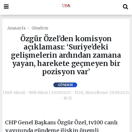
Anasayfa
Gündem
Özgür Özel’den komisyon
açıklaması: ‘Suriye’deki
gelişmelerin ardından zamana
yayan, harekete geçmeyen bir
pozisyon var’
GÜNDEM
(Web Sitesi) - Web Sitesi | 29.09.2025 - 17:20, Güncelleme: 29.09.2025
- 19:51
CHP Genel Başkanı Özgür Özel, tv100 canlı
yayınında gündeme ilişkin önemli