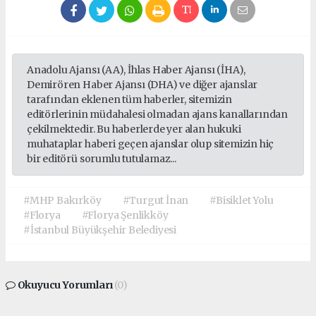
Anadolu Ajansı (AA), İhlas Haber Ajansı (İHA),
Demirören Haber Ajansı (DHA) ve diğer ajanslar
tarafından eklenen tüm haberler, sitemizin
editörlerinin müdahalesi olmadan ajans kanallarından
çekilmektedir. Bu haberlerde yer alan hukuki
muhataplar haberi geçen ajanslar olup sitemizin hiç
bir editörü sorumlu tutulamaz...
#MHP Bakırköy
#Turgut İnan
#Bisiklet Yolu
#Florya
#Florya Şenlikköy
#İstanbul Büyükşehir Belediyesi
Okuyucu Yorumları
(0)