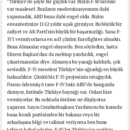
"Türkiye'de şöyle bir güçlük var. Bizim F-16'larımız
var maalesef. Bunların modernizasyonunu dahi
yapamadık, ABD buna dahi engel oldu. Bizim
envanterimize 11-12 yıldır uçak girmiyor. Bu büyük bir
zafiyet ve AK Parti'nin büyük bir başarısızlığı. Sana F-
35'i vermiyorlarsa en acil çözüm Eurofighter almaktı.
Buna Almanlar engel oluyordu. Ben söyledim, hatta
Ekrem Başkan'dan da mektup yazdırdık, engel
çıkartmasınlar diye. Almanya bu yasağı kaldırdı, çok
sevindik. F-35 meselesi Türkiye'nin uğradığı en büyük
haksızlıktır. Çünkü biz F-35 projesinin ortağıydık.
Parası ödenmiş 6 tane F-35'imiz ABD'de hangarda
duruyor, üstünde Türkiye bayrağı var. Onları bize
vermiyorlar. Bu noktada üstüme ne düşüyorsa
yaparım. Sayın Cumhurbaşkanı Yardımcısı bu konuda
bana kendi partisinden bir bakana veya bir
arkadaşına bilgi ve talimat veriyorsa ben bunu
talimat kabul ederim, F-35'ler Türkiye'ye verilsin