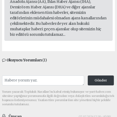
Anadolu Ajansı (AA), İhlas Haber Ajansı (İHA),
Demirören Haber Ajansı (DHA) ve diğer ajanslar
tarafından eklenen tüm haberler, sitemizin
editörlerinin müdahalesi olmadan ajans kanallarından
çekilmektedir. Bu haberlerde yer alan hukuki
muhataplar haberi geçen ajanslar olup sitemizin hiç
bir editörü sorumlu tutulamaz...
Okuyucu Yorumları
(1)
Gönder
Yorum yazarak Topluluk Kuralları’nı kabul etmiş bulunuyor ve yurt-haber.com
sitesine yaptığınız yorumunuzla ilgili doğrudan veya dolaylı tüm sorumluluğu tek
başınıza üstleniyorsunuz. Yazılan tüm yorumlardan site yönetimi hiçbir şekilde
sorumlu tutulamaz.
Ümran
(12.02.2026 12:18 - #508)