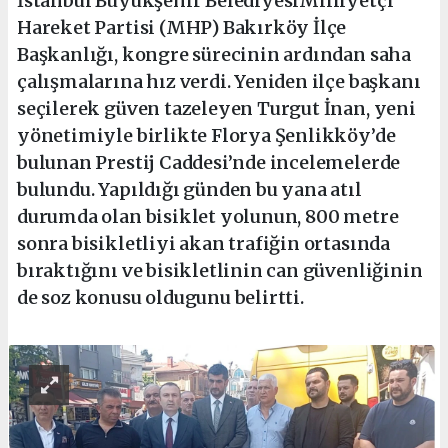
İstanbul Büyükşehir BelediyesiMilliyetçi
Hareket Partisi (MHP) Bakırköy İlçe
Başkanlığı, kongre sürecinin ardından saha
çalışmalarına hız verdi. Yeniden ilçe başkanı
seçilerek güven tazeleyen Turgut İnan, yeni
yönetimiyle birlikte Florya Şenlikköy’de
bulunan Prestij Caddesi’nde incelemelerde
bulundu. Yapıldığı günden bu yana atıl
durumda olan bisiklet yolunun, 800 metre
sonra bisikletliyi akan trafiğin ortasında
bıraktığını ve bisikletlinin can güvenliğinin
de soz konusu oldugunu belirtti.