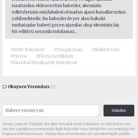
tarafından eklenen tüm haberler, sitemizin
editörlerinin müdahalesi olmadan ajans kanallarından
çekilmektedir. Bu haberlerde yer alan hukuki
muhataplar haberi geçen ajanslar olup sitemizin hiç
bir editörü sorumlu tutulamaz...
#MHP Bakırköy
#Turgut İnan
#Bisiklet Yolu
#Florya
#Florya Şenlikköy
#İstanbul Büyükşehir Belediyesi
Okuyucu Yorumları
(0)
Gönder
Yorum yazarak Topluluk Kuralları’nı kabul etmiş bulunuyor ve yurt-haber.com
sitesine yaptığınız yorumunuzla ilgili doğrudan veya dolaylı tüm sorumluluğu tek
başınıza üstleniyorsunuz. Yazılan tüm yorumlardan site yönetimi hiçbir şekilde