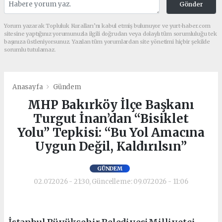
Gönder
Yorum yazarak Topluluk Kuralları’nı kabul etmiş bulunuyor ve yurt-haber.com
sitesine yaptığınız yorumunuzla ilgili doğrudan veya dolaylı tüm sorumluluğu tek
başınıza üstleniyorsunuz. Yazılan tüm yorumlardan site yönetimi hiçbir şekilde
sorumlu tutulamaz.
Anasayfa
Gündem
MHP Bakırköy İlçe Başkanı
Turgut İnan’dan “Bisiklet
Yolu” Tepkisi: “Bu Yol Amacına
Uygun Değil, Kaldırılsın”
GÜNDEM
02.07.2026 - 21:30, Güncelleme: 09.07.2026 - 11:06