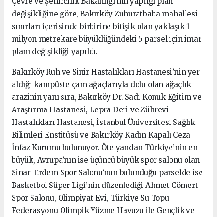
Çevre ve Şehircilik Bakanlığı’nın yaptığı plan
değişikliğine göre, Bakırköy Zuhuratbaba mahallesi
sınırları içerisinde birbirine bitişik olan yaklaşık 1
milyon metrekare büyüklüğündeki 5 parsel için imar
planı değişikliği yapıldı.
Bakırköy Ruh ve Sinir Hastalıkları Hastanesi’nin yer
aldığı kampüste çam ağaçlarıyla dolu olan ağaçlık
arazinin yanı sıra, Bakırköy Dr. Sadi Konuk Eğitim ve
Araştırma Hastanesi, Lepra Deri ve Zührevi
Hastalıkları Hastanesi, İstanbul Üniversitesi Sağlık
Bilimleri Enstitüsü ve Bakırköy Kadın Kapalı Ceza
İnfaz Kurumu bulunuyor. Öte yandan Türkiye’nin en
büyük, Avrupa’nın ise üçüncü büyük spor salonu olan
Sinan Erdem Spor Salonu’nun bulunduğu parselde ise
Basketbol Süper Ligi’nin düzenlediği Ahmet Cömert
Spor Salonu, Olimpiyat Evi, Türkiye Su Topu
Federasyonu Olimpik Yüzme Havuzu ile Gençlik ve