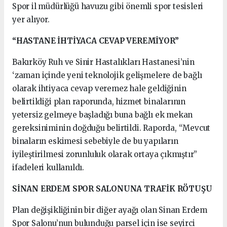
Spor il müdürlüğü havuzu gibi önemli spor tesisleri
yer alıyor.
“HASTANE İHTİYACA CEVAP VEREMİYOR”
Bakırköy Ruh ve Sinir Hastalıkları Hastanesi’nin
‘zaman içinde yeni teknolojik gelişmelere de bağlı
olarak ihtiyaca cevap veremez hale geldiğinin
belirtildiği plan raporunda, hizmet binalarının
yetersiz gelmeye başladığı buna bağlı ek mekan
gereksiniminin doğduğu belirtildi. Raporda, “Mevcut
binaların eskimesi sebebiyle de bu yapıların
iyileştirilmesi zorunluluk olarak ortaya çıkmıştır”
ifadeleri kullanıldı.
SİNAN ERDEM SPOR SALONUNA TRAFİK RÖTUŞU
Plan değişikliğinin bir diğer ayağı olan Sinan Erdem
Spor Salonu’nun bulunduğu parsel için ise seyirci