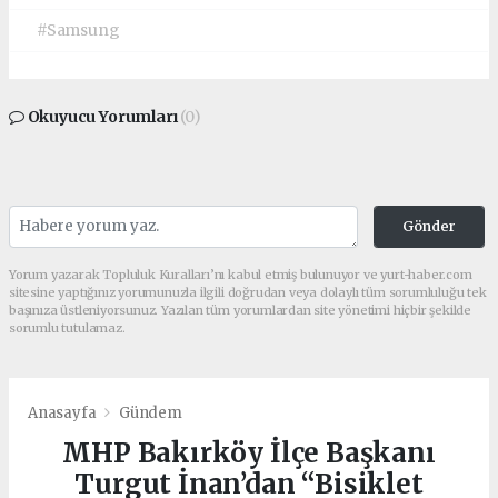
#Samsung
Okuyucu Yorumları
(0)
Gönder
Yorum yazarak Topluluk Kuralları’nı kabul etmiş bulunuyor ve yurt-haber.com
sitesine yaptığınız yorumunuzla ilgili doğrudan veya dolaylı tüm sorumluluğu tek
başınıza üstleniyorsunuz. Yazılan tüm yorumlardan site yönetimi hiçbir şekilde
sorumlu tutulamaz.
Anasayfa
Gündem
MHP Bakırköy İlçe Başkanı
Turgut İnan’dan “Bisiklet