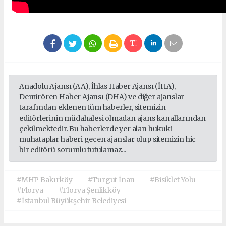
Anadolu Ajansı (AA), İhlas Haber Ajansı (İHA),
Demirören Haber Ajansı (DHA) ve diğer ajanslar
tarafından eklenen tüm haberler, sitemizin
editörlerinin müdahalesi olmadan ajans kanallarından
çekilmektedir. Bu haberlerde yer alan hukuki
muhataplar haberi geçen ajanslar olup sitemizin hiç
bir editörü sorumlu tutulamaz...
#MHP Bakırköy
#Turgut İnan
#Bisiklet Yolu
#Florya
#Florya Şenlikköy
#İstanbul Büyükşehir Belediyesi