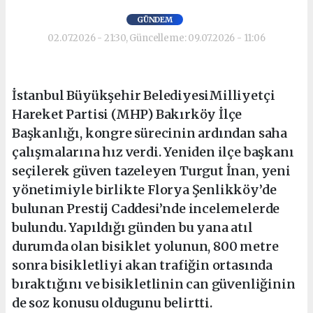
GÜNDEM
02.07.2026 - 21:30, Güncelleme: 09.07.2026 - 11:06
İstanbul Büyükşehir BelediyesiMilliyetçi
Hareket Partisi (MHP) Bakırköy İlçe
Başkanlığı, kongre sürecinin ardından saha
çalışmalarına hız verdi. Yeniden ilçe başkanı
seçilerek güven tazeleyen Turgut İnan, yeni
yönetimiyle birlikte Florya Şenlikköy’de
bulunan Prestij Caddesi’nde incelemelerde
bulundu. Yapıldığı günden bu yana atıl
durumda olan bisiklet yolunun, 800 metre
sonra bisikletliyi akan trafiğin ortasında
bıraktığını ve bisikletlinin can güvenliğinin
de soz konusu oldugunu belirtti.