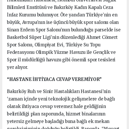
Bilimleri Enstitüsü ve Bakırköy Kadın Kapalı Ceza
İnfaz Kurumu bulunuyor. Öte yandan Türkiye’nin en
büyük, Avrupa’nın ise üçüncü büyük spor salonu olan
Sinan Erdem Spor Salonu’nun bulunduğu parselde ise
Basketbol Süper Ligi’nin düzenlediği Ahmet Cömert
Spor Salonu, Olimpiyat Evi, Türkiye Su Topu
Federasyonu Olimpik Yüzme Havuzu ile Gençlik ve
Spor il müdürlüğü havuzu gibi önemli spor tesisleri
yer alıyor.
“HASTANE İHTİYACA CEVAP VEREMİYOR”
Bakırköy Ruh ve Sinir Hastalıkları Hastanesi’nin
‘zaman içinde yeni teknolojik gelişmelere de bağlı
olarak ihtiyaca cevap veremez hale geldiğinin
belirtildiği plan raporunda, hizmet binalarının
yetersiz gelmeye başladığı buna bağlı ek mekan
gereksiniminin doğduğu belirtildi. Raporda, “Mevcut