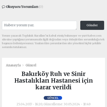
Okuyucu Yorumları
(0)
Gönder
Yorum yazarak Topluluk Kuralları’nı kabul etmiş bulunuyor ve yurt-haber.com
sitesine yaptığınız yorumunuzla ilgili doğrudan veya dolaylı tüm sorumluluğu tek
başınıza üstleniyorsunuz. Yazılan tüm yorumlardan site yönetimi hiçbir şekilde
sorumlu tutulamaz.
Anasayfa
Güncel
Bakırköy Ruh ve Sinir
Hastalıkları Hastanesi için
karar verildi
GÜNCEL
25.04.2017 - 16:20, Güncelleme: 30.05.2024 - 10:49