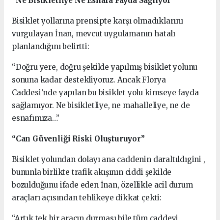
“Ne Bisikletliye Ne Esnafa Fayda Sağlıyor”
Bisiklet yollarına prensipte karşı olmadıklarını
vurgulayan İnan, mevcut uygulamanın hatalı
planlandığını belirtti:
“Doğru yere, doğru şekilde yapılmış bisiklet yolunu
sonuna kadar destekliyoruz. Ancak Florya
Caddesi’nde yapılan bu bisiklet yolu kimseye fayda
sağlamıyor. Ne bisikletliye, ne mahalleliye, ne de
esnafımıza…”
“Can Güvenliği Riski Oluşturuyor”
Bisiklet yolundan dolayı ana caddenin daraltıldıgini ,
bununla birlikte trafik akışının ciddi şekilde
bozulduğunu ifade eden İnan, özellikle acil durum
araçları açısından tehlikeye dikkat çekti:
“Artık tek bir aracın durması bile tüm caddeyi