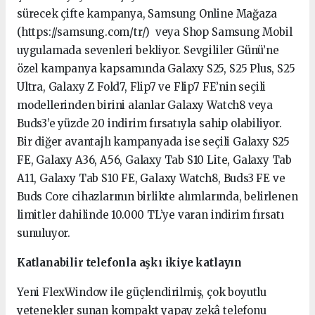
sürecek çifte kampanya, Samsung Online Mağaza
(https://samsung.com/tr/) veya Shop Samsung Mobil
uygulamada sevenleri bekliyor. Sevgililer Günü’ne
özel kampanya kapsamında Galaxy S25, S25 Plus, S25
Ultra, Galaxy Z Fold7, Flip7 ve Flip7 FE’nin seçili
modellerinden birini alanlar Galaxy Watch8 veya
Buds3’e yüzde 20 indirim fırsatıyla sahip olabiliyor.
Bir diğer avantajlı kampanyada ise seçili Galaxy S25
FE, Galaxy A36, A56, Galaxy Tab S10 Lite, Galaxy Tab
A11, Galaxy Tab S10 FE, Galaxy Watch8, Buds3 FE ve
Buds Core cihazlarının birlikte alımlarında, belirlenen
limitler dahilinde 10.000 TL’ye varan indirim fırsatı
sunuluyor.
Katlanabilir telefonla aşkı ikiye katlayın
Yeni FlexWindow ile güçlendirilmiş, çok boyutlu
yetenekler sunan kompakt yapay zekâ telefonu