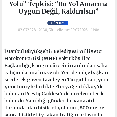
Yolu” Tepkisi: “Bu Yol Amacına
Uygun Değil, Kaldırılsın”
GÜNDEM
02.07.2026 - 21:30, Güncelleme: 09.07.2026 - 11:06
İstanbul Büyükşehir BelediyesiMilliyetçi
Hareket Partisi (MHP) Bakırköy İlçe
Başkanlığı, kongre sürecinin ardından saha
çalışmalarına hız verdi. Yeniden ilçe başkanı
seçilerek güven tazeleyen Turgut İnan, yeni
yönetimiyle birlikte Florya Şenlikköy’de
bulunan Prestij Caddesi’nde incelemelerde
bulundu. Yapıldığı günden bu yana atıl
durumda olan bisiklet yolunun, 800 metre
sonra bisikletliyi akan trafiğin ortasında