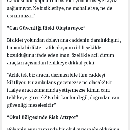
Caddesi’nde yapılan bu bisiklet yolu kimseye fayda
sağlamıyor. Ne bisikletliye, ne mahalleliye, ne de
esnafımıza…”
“Can Güvenliği Riski Oluşturuyor”
Bisiklet yolundan dolayı ana caddenin daraltıldıgini ,
bununla birlikte trafik akışının ciddi şekilde
bozulduğunu ifade eden İnan, özellikle acil durum
araçları açısından tehlikeye dikkat çekti:
“Artık tek bir aracın durması bile tüm caddeyi
kilitliyor. Bir ambulans geçemezse ne olacak? Bir
itfaiye aracı zamanında yetişemezse kimin canı
tehlikeye girecek? Bu bir konfor değil, doğrudan can
güvenliği meselesidir.”
“Okul Bölgesinde Risk Artıyor”
Bölgenin aynı zamanda bir okul güzergahı olduğunu