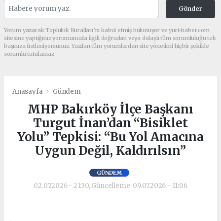
Gönder
Yorum yazarak Topluluk Kuralları’nı kabul etmiş bulunuyor ve yurt-haber.com
sitesine yaptığınız yorumunuzla ilgili doğrudan veya dolaylı tüm sorumluluğu tek
başınıza üstleniyorsunuz. Yazılan tüm yorumlardan site yönetimi hiçbir şekilde
sorumlu tutulamaz.
Anasayfa
Gündem
MHP Bakırköy İlçe Başkanı
Turgut İnan’dan “Bisiklet
Yolu” Tepkisi: “Bu Yol Amacına
Uygun Değil, Kaldırılsın”
GÜNDEM
02.07.2026 - 21:30, Güncelleme: 09.07.2026 - 11:06