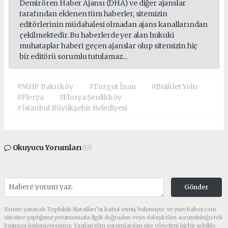
Demirören Haber Ajansı (DHA) ve diğer ajanslar
tarafından eklenen tüm haberler, sitemizin
editörlerinin müdahalesi olmadan ajans kanallarından
çekilmektedir. Bu haberlerde yer alan hukuki
muhataplar haberi geçen ajanslar olup sitemizin hiç
bir editörü sorumlu tutulamaz...
#MHP Bakırköy
#Turgut İnan
#Bisiklet Yolu
#Florya
#Florya Şenlikköy
#İstanbul Büyükşehir Belediyesi
Okuyucu Yorumları
(0)
Gönder
Yorum yazarak Topluluk Kuralları’nı kabul etmiş bulunuyor ve yurt-haber.com
sitesine yaptığınız yorumunuzla ilgili doğrudan veya dolaylı tüm sorumluluğu tek
başınıza üstleniyorsunuz. Yazılan tüm yorumlardan site yönetimi hiçbir şekilde