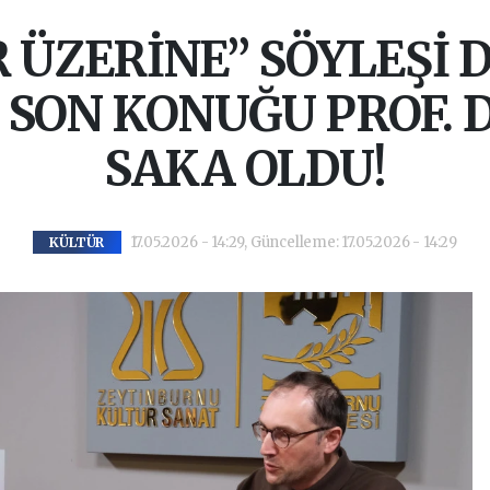
 ÜZERİNE” SÖYLEŞİ D
SON KONUĞU PROF. 
SAKA OLDU!
17.05.2026 - 14:29, Güncelleme: 17.05.2026 - 14:29
KÜLTÜR