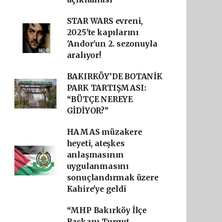
STAR WARS evreni,
2025'te kapılarını
'Andor'un 2. sezonuyla
aralıyor!
BAKIRKÖY’DE BOTANİK
PARK TARTIŞMASI:
“BÜTÇE NEREYE
GİDİYOR?”
HAMAS müzakere
heyeti, ateşkes
anlaşmasının
uygulanmasını
sonuçlandırmak üzere
Kahire'ye geldi
“MHP Bakırköy İlçe
Başkanı Turgut