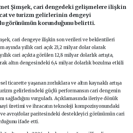
et Şimşek, cari dengedeki gelişmelere ilişkin
cat ve turizm gelirlerinin dengeyi
mlu görünümün korunduğunu belirtti.
k, cari dengeye ilişkin son verileri ve beklentileri
 ayında yıllık cari açık 23,2 milyar dolar olarak
lık cari açıkta görülen 12,8 milyar dolarlık artışta,
larak altın dengesindeki 6,4 milyar dolarlık bozulma etkili
el ticarette yaşanan zorluklara ve altın kaynaklı artışa
 turizm gelirlerindeki güçlü performansın cari dengenin
nı sağladığını vurguladı. Açıklamasında ileriye dönük
nayi üretimi ve ihracatın teknoloji kompozisyonundaki
n ve avro/dolar paritesindeki destekleyici görünümün cari
duğunu ifade etti.