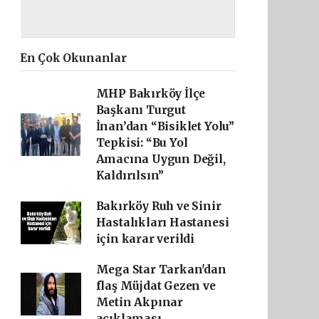
En Çok Okunanlar
MHP Bakırköy İlçe
Başkanı Turgut
İnan’dan “Bisiklet Yolu”
Tepkisi: “Bu Yol
Amacına Uygun Değil,
Kaldırılsın”
Bakırköy Ruh ve Sinir
Hastalıkları Hastanesi
için karar verildi
Mega Star Tarkan'dan
flaş Müjdat Gezen ve
Metin Akpınar
açıklaması