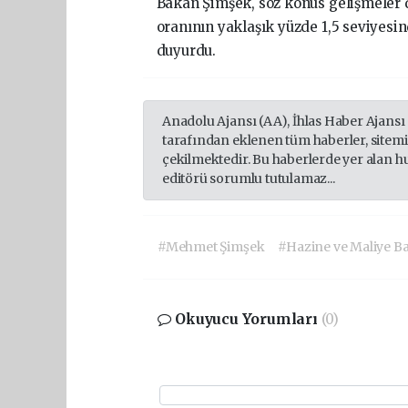
Bakan Şimşek, söz konus gelişmeler do
oranının yaklaşık yüzde 1,5 seviyesin
duyurdu.
Anadolu Ajansı (AA), İhlas Haber Ajansı
tarafından eklenen tüm haberler, sitem
çekilmektedir. Bu haberlerde yer alan h
editörü sorumlu tutulamaz...
#Mehmet Şimşek
#Hazine ve Maliye Ba
Okuyucu Yorumları
(0)