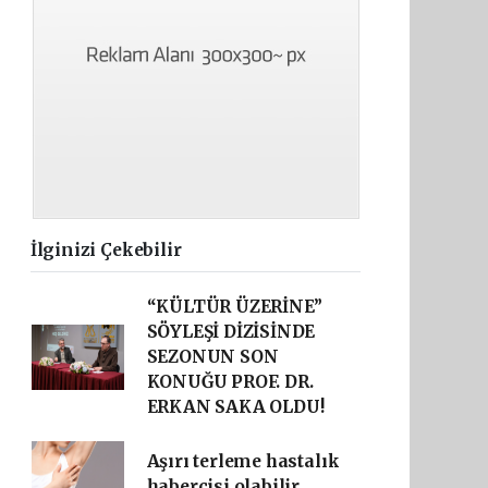
İlginizi Çekebilir
“KÜLTÜR ÜZERİNE”
SÖYLEŞİ DİZİSİNDE
SEZONUN SON
KONUĞU PROF. DR.
ERKAN SAKA OLDU!
Aşırı terleme hastalık
habercisi olabilir