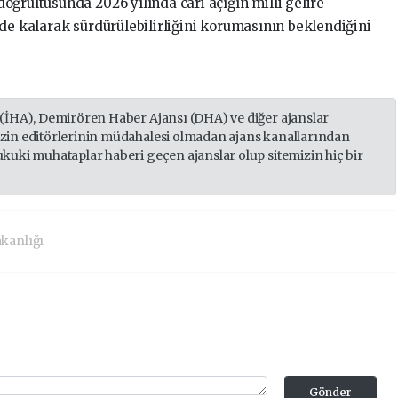
ğrultusunda 2026 yılında cari açığın milli gelire
de kalarak sürdürülebilirliğini korumasının beklendiğini
 (İHA), Demirören Haber Ajansı (DHA) ve diğer ajanslar
izin editörlerinin müdahalesi olmadan ajans kanallarından
ukuki muhataplar haberi geçen ajanslar olup sitemizin hiç bir
kanlığı
Gönder