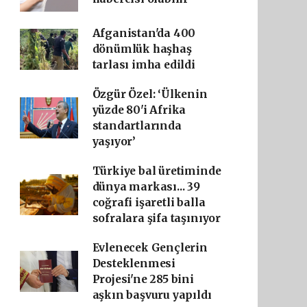
Afganistan'da 400
dönümlük haşhaş
tarlası imha edildi
Özgür Özel: ‘Ülkenin
yüzde 80'i Afrika
standartlarında
yaşıyor’
Türkiye bal üretiminde
dünya markası... 39
coğrafi işaretli balla
sofralara şifa taşınıyor
Evlenecek Gençlerin
Desteklenmesi
Projesi'ne 285 bini
aşkın başvuru yapıldı