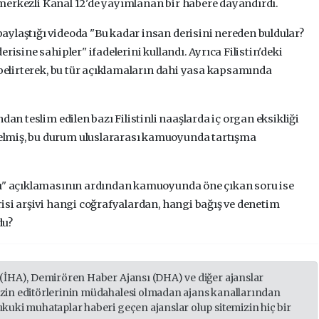
l" merkezli Kanal 12'de yayımlanan bir habere dayandırdı.
ylaştığı videoda "Bu kadar insan derisini nereden buldular?
risine sahipler" ifadelerini kullandı. Ayrıca Filistin'deki
 belirterek, bu tür açıklamaların dahi yasa kapsamında
dan teslim edilen bazı Filistinli naaşlarda iç organ eksikliği
lmiş, bu durum uluslararası kamuoyunda tartışma
sı" açıklamasının ardından kamuoyunda öne çıkan soru ise
risi arşivi hangi coğrafyalardan, hangi bağış ve denetim
du?
 (İHA), Demirören Haber Ajansı (DHA) ve diğer ajanslar
izin editörlerinin müdahalesi olmadan ajans kanallarından
ukuki muhataplar haberi geçen ajanslar olup sitemizin hiç bir