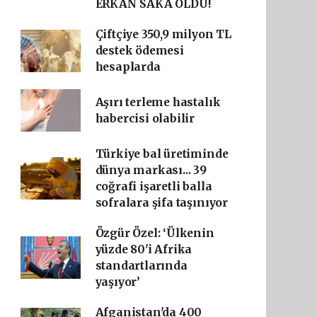
ERKAN SAKA OLDU!
Çiftçiye 350,9 milyon TL
destek ödemesi
hesaplarda
Aşırı terleme hastalık
habercisi olabilir
Türkiye bal üretiminde
dünya markası... 39
coğrafi işaretli balla
sofralara şifa taşınıyor
Özgür Özel: ‘Ülkenin
yüzde 80'i Afrika
standartlarında
yaşıyor’
Afganistan'da 400