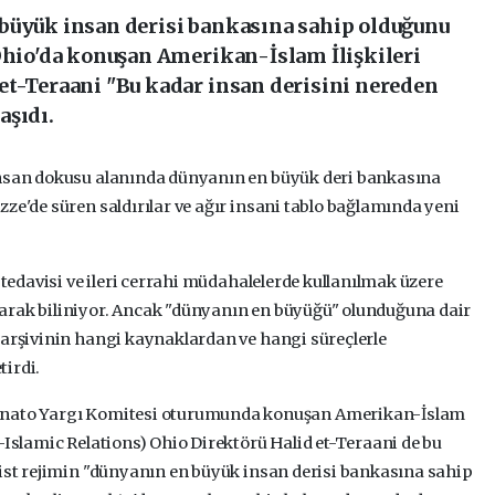
büyük insan derisi bankasına sahip olduğunu
 Ohio'da konuşan Amerikan-İslam İlişkileri
et-Teraani "Bu kadar insan derisini nereden
aşıdı.
insan dokusu alanında dünyanın en büyük deri bankasına
ze'de süren saldırılar ve ağır insani tablo bağlamında yeni
 tedavisi ve ileri cerrahi müdahalelerde kullanılmak üzere
arak biliniyor. Ancak "dünyanın en büyüğü" olunduğuna dair
 arşivinin hangi kaynaklardan ve hangi süreçlerle
irdi.
Senato Yargı Komitesi oturumunda konuşan Amerikan-İslam
-Islamic Relations) Ohio Direktörü Halid et-Teraani de bu
nist rejimin "dünyanın en büyük insan derisi bankasına sahip