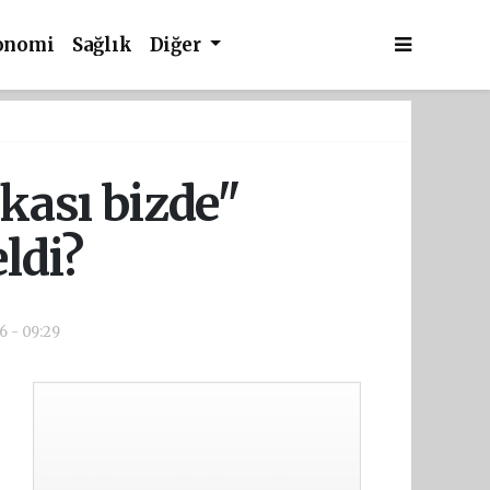
onomi
Sağlık
Diğer
kası bizde"
ldi?
6 - 09:29