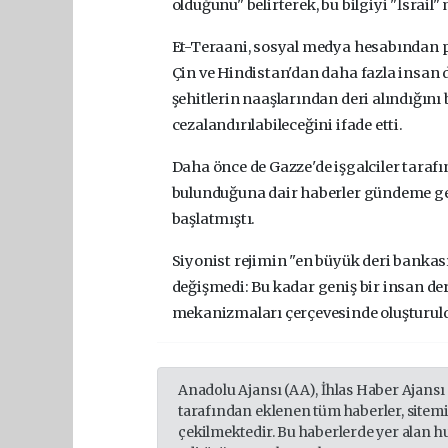
olduğunu" belirterek, bu bilgiyi "İsrai
Et-Teraani, sosyal medya hesabından pa
Çin ve Hindistan'dan daha fazla insan de
şehitlerin naaşlarından deri alındığını
cezalandırılabileceğini ifade etti.
Daha önce de Gazze'de işgalciler tarafın
bulunduğuna dair haberler gündeme ge
başlatmıştı.
Siyonist rejimin "en büyük deri banka
değişmedi: Bu kadar geniş bir insan de
mekanizmaları çerçevesinde oluşturul
Anadolu Ajansı (AA), İhlas Haber Ajansı
tarafından eklenen tüm haberler, sitem
çekilmektedir. Bu haberlerde yer alan h