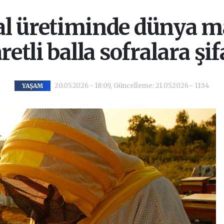
l üretiminde dünya ma
retli balla sofralara şi
20.05.2026 - 18:09, Güncelleme: 21.05.2026 - 11:34
YAŞAM