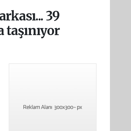
rkası... 39
fa taşınıyor