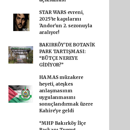
STAR WARS evreni,
2025'te kapılarını
'Andor'un 2. sezonuyla
aralıyor!
BAKIRKÖY’DE BOTANİK
PARK TARTIŞMASI:
“BÜTÇE NEREYE
GİDİYOR?”
HAMAS müzakere
heyeti, ateşkes
anlaşmasının
uygulanmasını
sonuçlandırmak üzere
Kahire'ye geldi
“MHP Bakırköy İlçe
Başkanı Turgut