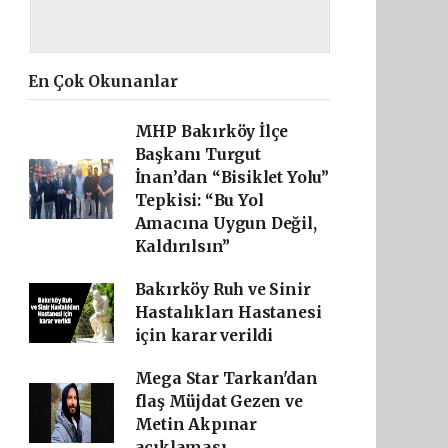
En Çok Okunanlar
MHP Bakırköy İlçe
Başkanı Turgut
İnan’dan “Bisiklet Yolu”
Tepkisi: “Bu Yol
Amacına Uygun Değil,
Kaldırılsın”
Bakırköy Ruh ve Sinir
Hastalıkları Hastanesi
için karar verildi
Mega Star Tarkan'dan
flaş Müjdat Gezen ve
Metin Akpınar
açıklaması