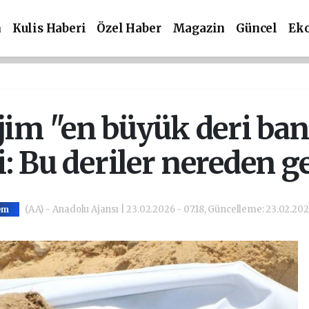
m
Kulis Haberi
Özel Haber
Magazin
Güncel
Ek
ejim "en büyük deri ban
i: Bu deriler nereden ge
(AA) - Anadolu Ajansı | 23.02.2026 - 07:18, Güncelleme: 23.02.202
em