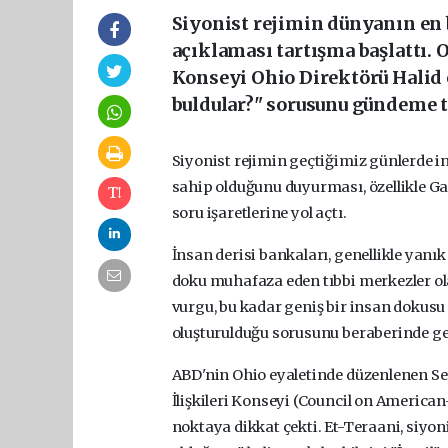
Siyonist rejimin dünyanın en 
açıklaması tartışma başlattı.
Konseyi Ohio Direktörü Halid 
buldular?" sorusunu gündeme t
Siyonist rejimin geçtiğimiz günlerde 
sahip olduğunu duyurması, özellikle Gaz
soru işaretlerine yol açtı.
İnsan derisi bankaları, genellikle yanık
doku muhafaza eden tıbbi merkezler ol
vurgu, bu kadar geniş bir insan dokusu
oluşturulduğu sorusunu beraberinde get
ABD'nin Ohio eyaletinde düzenlenen 
İlişkileri Konseyi (Council on American
noktaya dikkat çekti. Et-Teraani, siyo