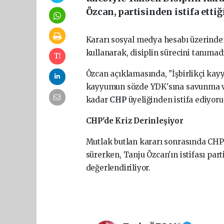
Özcan, partisinden istifa ettiğ
Kararı sosyal medya hesabı üzerind
kullanarak, disiplin sürecini tanımadığ
Özcan açıklamasında, "İşbirlikçi kay
kayyumun sözde YDK'sına savunma ver
kadar
CHP
üyeliğinden istifa ediyoru
CHP'de Kriz Derinleşiyor
Mutlak butlan kararı sonrasında CHP'
sürerken, Tanju Özcan'ın istifası part
değerlendiriliyor.