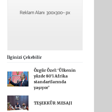
İlginizi Çekebilir
Özgür Özel: ‘Ülkenin
yüzde 80'i Afrika
standartlarında
yaşıyor’
TEŞEKKÜR MESAJI