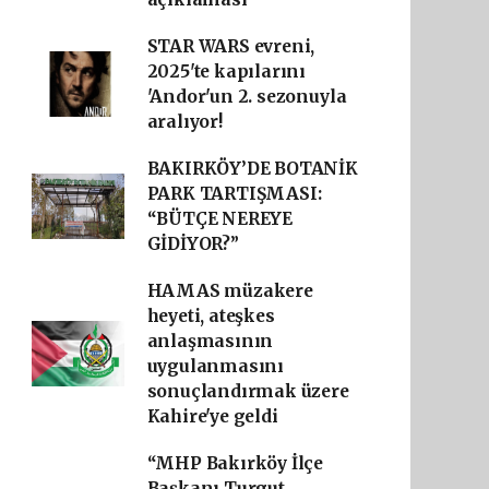
STAR WARS evreni,
2025'te kapılarını
'Andor'un 2. sezonuyla
aralıyor!
BAKIRKÖY’DE BOTANİK
PARK TARTIŞMASI:
“BÜTÇE NEREYE
GİDİYOR?”
HAMAS müzakere
heyeti, ateşkes
anlaşmasının
uygulanmasını
sonuçlandırmak üzere
Kahire'ye geldi
“MHP Bakırköy İlçe
Başkanı Turgut