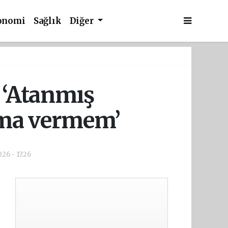
onomi
Sağlık
Diğer
: ‘Atanmış
nma vermem’
26 - 17:26