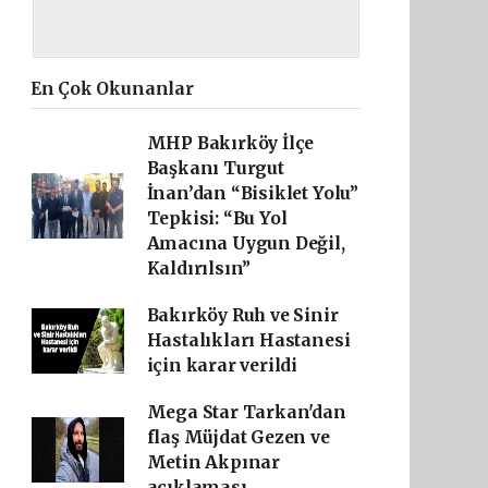
En Çok Okunanlar
MHP Bakırköy İlçe
Başkanı Turgut
İnan’dan “Bisiklet Yolu”
Tepkisi: “Bu Yol
Amacına Uygun Değil,
Kaldırılsın”
Bakırköy Ruh ve Sinir
Hastalıkları Hastanesi
için karar verildi
Mega Star Tarkan'dan
flaş Müjdat Gezen ve
Metin Akpınar
açıklaması