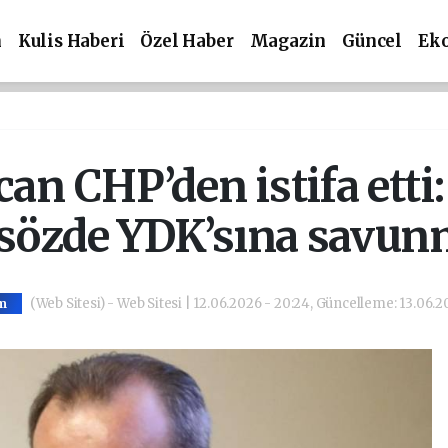
m
Kulis Haberi
Özel Haber
Magazin
Güncel
Ek
an CHP’den istifa etti
özde YDK’sına savu
(Web Sitesi) - Web Sitesi | 12.06.2026 - 20:24, Güncelleme: 13.06.20
m