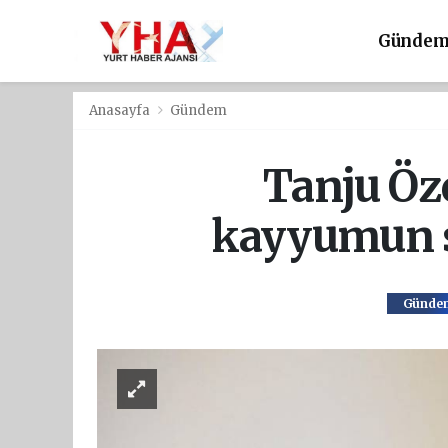
Günde
Anasayfa
Gündem
Tanju Özc
kayyumun s
Günde