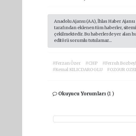
Anadolu Ajansı (AA), İhlas Haber Ajansı
tarafından eklenen tüm haberler, sitem
çekilmektedir. Bu haberlerde yer alan h
editörü sorumlu tutulamaz...
#Ferzan Özer
#CHP
#Ferruh Bozbeyl
#Kemal KILICDAROGLU
#OZGUR OZE
Okuyucu Yorumları
(1 )