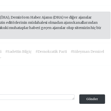
 (İHA), Demirören Haber Ajansı (DHA) ve diğer ajanslar
izin editörlerinin müdahalesi olmadan ajans kanallarından
ukuki muhataplar haberi geçen ajanslar olup sitemizin hiç bir
i
#Sadettin Bilgiç
#Demokratik Parti
#Süleyman Demirel
L
Gönder