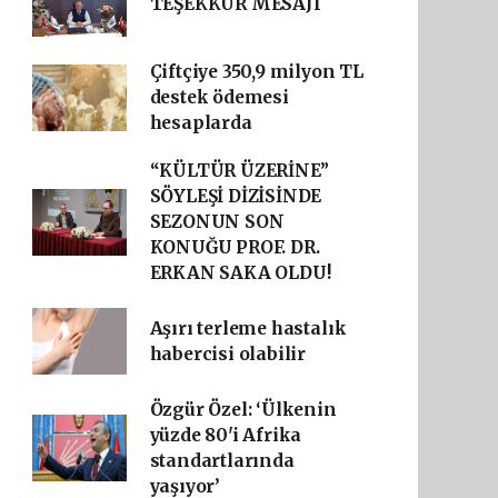
TEŞEKKÜR MESAJI
Çiftçiye 350,9 milyon TL
destek ödemesi
hesaplarda
“KÜLTÜR ÜZERİNE”
SÖYLEŞİ DİZİSİNDE
SEZONUN SON
KONUĞU PROF. DR.
ERKAN SAKA OLDU!
Aşırı terleme hastalık
habercisi olabilir
Özgür Özel: ‘Ülkenin
yüzde 80'i Afrika
standartlarında
yaşıyor’