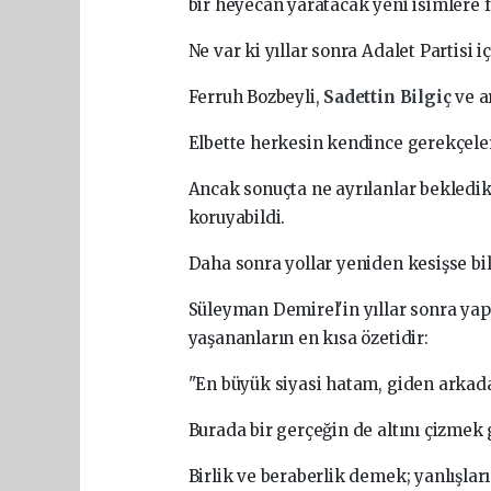
bir heyecan yaratacak yeni isimlere 
Ne var ki yıllar sonra Adalet Partisi i
Ferruh Bozbeyli,
Sadettin Bilgiç
ve a
Elbette herkesin kendince gerekçeler
Ancak sonuçta ne ayrılanlar bekledikl
koruyabildi.
Daha sonra yollar yeniden kesişse bil
Süleyman Demirel'in yıllar sonra yapt
yaşananların en kısa özetidir:
"En büyük siyasi hatam, giden arkad
Burada bir gerçeğin de altını çizmek 
Birlik ve beraberlik demek; yanlışla