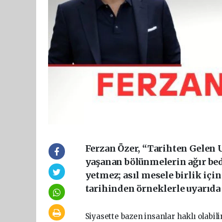
Ferzan Özer, “Tarihten Gelen U
yaşanan bölünmelerin ağır bed
yetmez; asıl mesele birlik içi
tarihinden örneklerle uyarıda
Siyasette bazen insanlar haklı olabilir