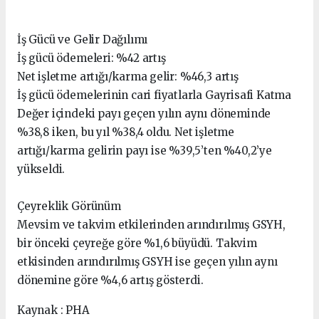
İş Gücü ve Gelir Dağılımı
İş gücü ödemeleri: %42 artış
Net işletme artığı/karma gelir: %46,3 artış
İş gücü ödemelerinin cari fiyatlarla Gayrisafi Katma
Değer içindeki payı geçen yılın aynı döneminde
%38,8 iken, bu yıl %38,4 oldu. Net işletme
artığı/karma gelirin payı ise %39,5’ten %40,2’ye
yükseldi.
Çeyreklik Görünüm
Mevsim ve takvim etkilerinden arındırılmış GSYH,
bir önceki çeyreğe göre %1,6 büyüdü. Takvim
etkisinden arındırılmış GSYH ise geçen yılın aynı
dönemine göre %4,6 artış gösterdi.
Kaynak : PHA