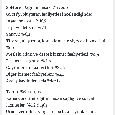
Sektörel Dağılım: İnşaat Zirvede
GSYH’yi oluşturan faaliyetler incelendiğinde:
İnşaat sektörü: %10,9
Bilgi ve iletişim: %7,1
Sanayi: %6,1
Ticaret, ulaştırma, konaklama ve yiyecek hizmetleri:
%5,6
Mesleki, idari ve destek hizmet faaliyetleri: %5,4
Finans ve sigorta: %2,6
Gayrimenkul faaliyetleri: %2,6
Diğer hizmet faaliyetleri: %2,1
Azalış kaydeden sektörler ise:
Tarım: %3,5 düşüş
Kamu yönetimi, eğitim, insan sağlığı ve sosyal
hizmetler: %1,2 düşüş
Ürün üzerindeki vergiler – sübvansiyonlar farkı ise