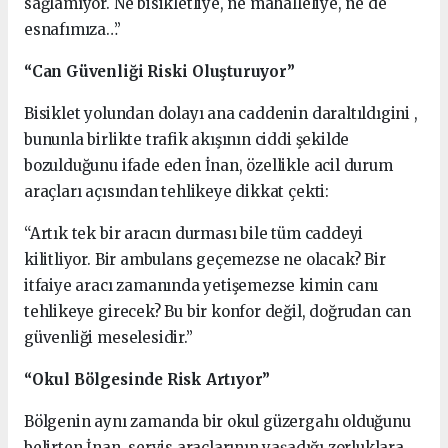
sağlamıyor. Ne bisikletliye, ne mahalleliye, ne de
esnafımıza…”
“Can Güvenliği Riski Oluşturuyor”
Bisiklet yolundan dolayı ana caddenin daraltıldıgini ,
bununla birlikte trafik akışının ciddi şekilde
bozulduğunu ifade eden İnan, özellikle acil durum
araçları açısından tehlikeye dikkat çekti:
“Artık tek bir aracın durması bile tüm caddeyi
kilitliyor. Bir ambulans geçemezse ne olacak? Bir
itfaiye aracı zamanında yetişemezse kimin canı
tehlikeye girecek? Bu bir konfor değil, doğrudan can
güvenliği meselesidir.”
“Okul Bölgesinde Risk Artıyor”
Bölgenin aynı zamanda bir okul güzergahı olduğunu
belirten İnan, servis araçlarının yaşadığı zorluklara