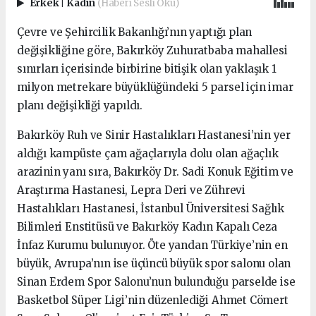
Erkek
|
Kadın
(Haberi Sesli Oku)
Çevre ve Şehircilik Bakanlığı’nın yaptığı plan
değişikliğine göre, Bakırköy Zuhuratbaba mahallesi
sınırları içerisinde birbirine bitişik olan yaklaşık 1
milyon metrekare büyüklüğündeki 5 parsel için imar
planı değişikliği yapıldı.
Bakırköy Ruh ve Sinir Hastalıkları Hastanesi’nin yer
aldığı kampüste çam ağaçlarıyla dolu olan ağaçlık
arazinin yanı sıra, Bakırköy Dr. Sadi Konuk Eğitim ve
Araştırma Hastanesi, Lepra Deri ve Zührevi
Hastalıkları Hastanesi, İstanbul Üniversitesi Sağlık
Bilimleri Enstitüsü ve Bakırköy Kadın Kapalı Ceza
İnfaz Kurumu bulunuyor. Öte yandan Türkiye’nin en
büyük, Avrupa’nın ise üçüncü büyük spor salonu olan
Sinan Erdem Spor Salonu’nun bulunduğu parselde ise
Basketbol Süper Ligi’nin düzenlediği Ahmet Cömert