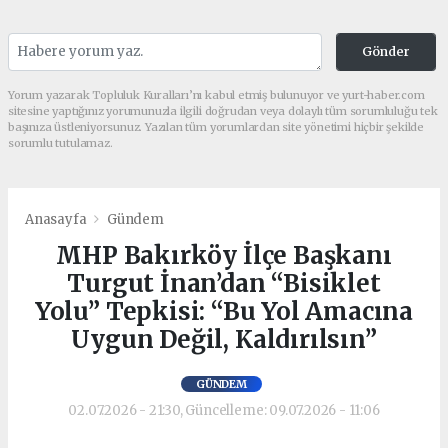
Gönder
Yorum yazarak Topluluk Kuralları’nı kabul etmiş bulunuyor ve yurt-haber.com
sitesine yaptığınız yorumunuzla ilgili doğrudan veya dolaylı tüm sorumluluğu tek
başınıza üstleniyorsunuz. Yazılan tüm yorumlardan site yönetimi hiçbir şekilde
sorumlu tutulamaz.
Anasayfa
Gündem
MHP Bakırköy İlçe Başkanı
Turgut İnan’dan “Bisiklet
Yolu” Tepkisi: “Bu Yol Amacına
Uygun Değil, Kaldırılsın”
GÜNDEM
02.07.2026 - 21:30, Güncelleme: 09.07.2026 - 11:06