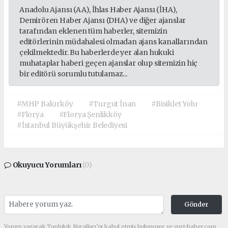
Anadolu Ajansı (AA), İhlas Haber Ajansı (İHA),
Demirören Haber Ajansı (DHA) ve diğer ajanslar
tarafından eklenen tüm haberler, sitemizin
editörlerinin müdahalesi olmadan ajans kanallarından
çekilmektedir. Bu haberlerde yer alan hukuki
muhataplar haberi geçen ajanslar olup sitemizin hiç
bir editörü sorumlu tutulamaz...
#MHP Bakırköy
#Turgut İnan
#Bisiklet Yolu
#Florya
#Florya Şenlikköy
#İstanbul Büyükşehir Belediyesi
Okuyucu Yorumları
(0)
Gönder
Yorum yazarak Topluluk Kuralları’nı kabul etmiş bulunuyor ve yurt-haber.com