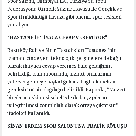
Spor Salonu, Olimpiyat Evi, Türkiye Su Topu
Federasyonu Olimpik Yüzme Havuzu ile Gençlik ve
Spor il müdürlüğü havuzu gibi önemli spor tesisleri
yer alıyor.
“HASTANE İHTİYACA CEVAP VEREMİYOR”
Bakırköy Ruh ve Sinir Hastalıkları Hastanesi’nin
‘zaman içinde yeni teknolojik gelişmelere de bağlı
olarak ihtiyaca cevap veremez hale geldiğinin
belirtildiği plan raporunda, hizmet binalarının
yetersiz gelmeye başladığı buna bağlı ek mekan
gereksiniminin doğduğu belirtildi. Raporda, “Mevcut
binaların eskimesi sebebiyle de bu yapıların
iyileştirilmesi zorunluluk olarak ortaya çıkmıştır”
ifadeleri kullanıldı.
SİNAN ERDEM SPOR SALONUNA TRAFİK RÖTUŞU