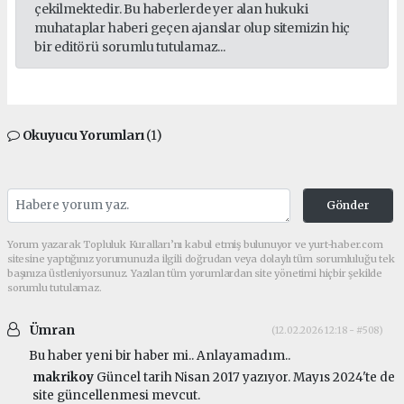
çekilmektedir. Bu haberlerde yer alan hukuki
muhataplar haberi geçen ajanslar olup sitemizin hiç
bir editörü sorumlu tutulamaz...
Okuyucu Yorumları
(1)
Gönder
Yorum yazarak Topluluk Kuralları’nı kabul etmiş bulunuyor ve yurt-haber.com
sitesine yaptığınız yorumunuzla ilgili doğrudan veya dolaylı tüm sorumluluğu tek
başınıza üstleniyorsunuz. Yazılan tüm yorumlardan site yönetimi hiçbir şekilde
sorumlu tutulamaz.
Ümran
(12.02.2026 12:18 - #508)
Bu haber yeni bir haber mi.. Anlayamadım..
makrikoy
Güncel tarih Nisan 2017 yazıyor. Mayıs 2024'te de
site güncellenmesi mevcut.