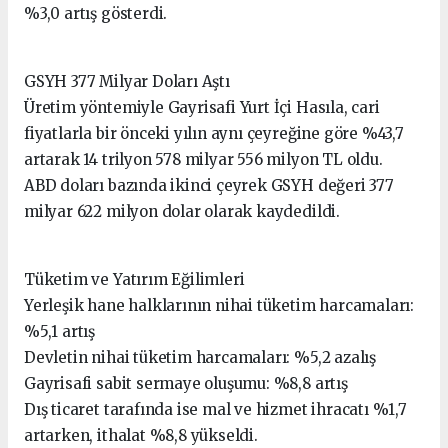
%3,0 artış gösterdi.
GSYH 377 Milyar Doları Aştı
Üretim yöntemiyle Gayrisafi Yurt İçi Hasıla, cari
fiyatlarla bir önceki yılın aynı çeyreğine göre %43,7
artarak 14 trilyon 578 milyar 556 milyon TL oldu.
ABD doları bazında ikinci çeyrek GSYH değeri 377
milyar 622 milyon dolar olarak kaydedildi.
Tüketim ve Yatırım Eğilimleri
Yerleşik hane halklarının nihai tüketim harcamaları:
%5,1 artış
Devletin nihai tüketim harcamaları: %5,2 azalış
Gayrisafi sabit sermaye oluşumu: %8,8 artış
Dış ticaret tarafında ise mal ve hizmet ihracatı %1,7
artarken, ithalat %8,8 yükseldi.