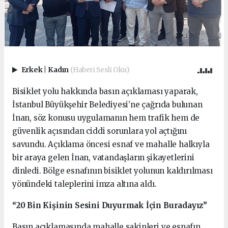
Erkek
|
Kadın
(Haberi Sesli Oku)
Bisiklet yolu hakkında basın açıklaması yaparak,
İstanbul Büyükşehir Belediyesi’ne çağrıda bulunan
İnan, söz konusu uygulamanın hem trafik hem de
güvenlik açısından ciddi sorunlara yol açtığını
savundu. Açıklama öncesi esnaf ve mahalle halkıyla
bir araya gelen İnan, vatandaşların şikayetlerini
dinledi. Bölge esnafının bisiklet yolunun kaldırılması
yönündeki taleplerini imza altına aldı.
“20 Bin Kişinin Sesini Duyurmak İçin Buradayız”
Basın açıklamasında mahalle sakinleri ve esnafın