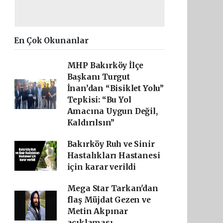
En Çok Okunanlar
MHP Bakırköy İlçe
Başkanı Turgut
İnan’dan “Bisiklet Yolu”
Tepkisi: “Bu Yol
Amacına Uygun Değil,
Kaldırılsın”
Bakırköy Ruh ve Sinir
Hastalıkları Hastanesi
için karar verildi
Mega Star Tarkan'dan
flaş Müjdat Gezen ve
Metin Akpınar
açıklaması