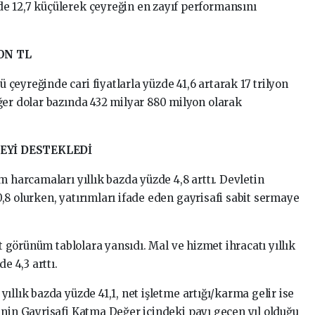
e 12,7 küçülerek çeyreğin en zayıf performansını
YON TL
eyreğinde cari fiyatlarla yüzde 41,6 artarak 17 trilyon
ğer dolar bazında 432 milyar 880 milyon olarak
Yİ DESTEKLEDİ
m harcamaları yıllık bazda yüzde 4,8 arttı. Devletin
8 olurken, yatırımları ifade eden gayrisafi sabit sermaye
ıt görünüm tablolara yansıdı. Mal ve hizmet ihracatı yıllık
e 4,3 arttı.
ıllık bazda yüzde 41,1, net işletme artığı/karma gelir ise
inin Gayrisafi Katma Değer içindeki payı geçen yıl olduğu