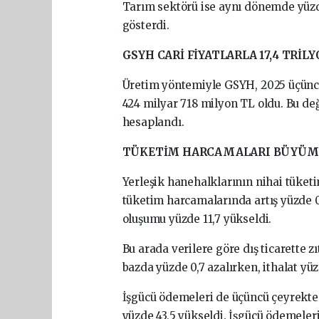
Tarım sektörü ise aynı dönemde yüzd
gösterdi.
GSYH CARİ FİYATLARLA 17,4 TRİL
Üretim yöntemiyle GSYH, 2025 üçüncü ç
424 milyar 718 milyon TL oldu. Bu de
hesaplandı.
TÜKETİM HARCAMALARI BÜYÜME
Yerleşik hanehalklarının nihai tüketi
tüketim harcamalarında artış yüzde 0,
oluşumu yüzde 11,7 yükseldi.
Bu arada verilere göre dış ticarette z
bazda yüzde 0,7 azalırken, ithalat yüzd
İşgücü ödemeleri de üçüncü çeyrekte y
yüzde 43,5 yükseldi. İşgücü ödemeler