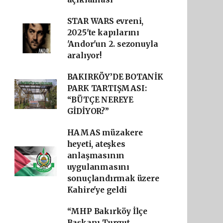
STAR WARS evreni,
2025'te kapılarını
'Andor'un 2. sezonuyla
aralıyor!
BAKIRKÖY’DE BOTANİK
PARK TARTIŞMASI:
“BÜTÇE NEREYE
GİDİYOR?”
HAMAS müzakere
heyeti, ateşkes
anlaşmasının
uygulanmasını
sonuçlandırmak üzere
Kahire'ye geldi
“MHP Bakırköy İlçe
Başkanı Turgut