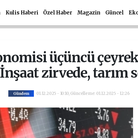
m
Kulis Haberi
Özel Haber
Magazin
Güncel
Ek
onomisi üçüncü çeyrekt
 İnşaat zirvede, tarım s
01.12.2025 - 10:10, Güncelleme: 01.12.2025 - 12:26
Gündem