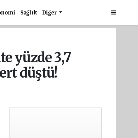
onomi
Sağlık
Diğer
e yüzde 3,7
ert düştü!