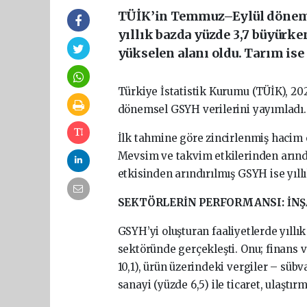
TÜİK’in Temmuz–Eylül dönemi
yıllık bazda yüzde 3,7 büyürken
yükselen alanı oldu. Tarım ise 
Türkiye İstatistik Kurumu (TÜİK), 20
dönemsel GSYH verilerini yayımladı.
İlk tahmine göre zincirlenmiş hacim e
Mevsim ve takvim etkilerinden arındı
etkisinden arındırılmış GSYH ise yıll
SEKTÖRLERİN PERFORMANSI: İNŞ
GSYH’yi oluşturan faaliyetlerde yıllık 
sektöründe gerçekleşti. Onu; finans ve 
10,1), ürün üzerindeki vergiler – sübva
sanayi (yüzde 6,5) ile ticaret, ulaştı