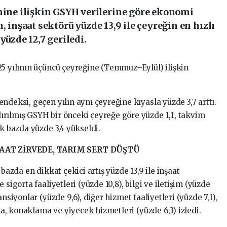
ne ilişkin GSYH verilerine göre ekonomi
, inşaat sektörü yüzde 13,9 ile çeyreğin en hızlı
yüzde 12,7 geriledi.
25 yılının üçüncü çeyreğine (Temmuz–Eylül) ilişkin
ndeksi, geçen yılın aynı çeyreğine kıyasla yüzde 3,7 arttı.
rılmış GSYH bir önceki çeyreğe göre yüzde 1,1, takvim
ık bazda yüzde 3,4 yükseldi.
AAT ZİRVEDE, TARIM SERT DÜŞTÜ
bazda en dikkat çekici artış yüzde 13,9 ile inşaat
sigorta faaliyetleri (yüzde 10,8), bilgi ve iletişim (yüzde
nsiyonlar (yüzde 9,6), diğer hizmet faaliyetleri (yüzde 7,1),
rma, konaklama ve yiyecek hizmetleri (yüzde 6,3) izledi.