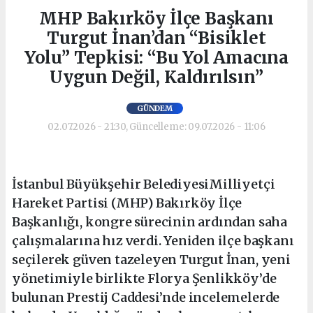
MHP Bakırköy İlçe Başkanı
Turgut İnan’dan “Bisiklet
Yolu” Tepkisi: “Bu Yol Amacına
Uygun Değil, Kaldırılsın”
GÜNDEM
02.07.2026 - 21:30, Güncelleme: 09.07.2026 - 11:06
İstanbul Büyükşehir BelediyesiMilliyetçi
Hareket Partisi (MHP) Bakırköy İlçe
Başkanlığı, kongre sürecinin ardından saha
çalışmalarına hız verdi. Yeniden ilçe başkanı
seçilerek güven tazeleyen Turgut İnan, yeni
yönetimiyle birlikte Florya Şenlikköy’de
bulunan Prestij Caddesi’nde incelemelerde