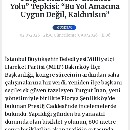
Yolu” Tepkisi: “Bu Yol Amacına
Uygun Değil, Kaldırılsın”
GÜNDEM
02.07.2026 - 21:30, Güncelleme: 09.07.2026 - 11:06
İstanbul Büyükşehir BelediyesiMilliyetçi
Hareket Partisi (MHP) Bakırköy İlçe
Başkanlığı, kongre sürecinin ardından saha
çalışmalarına hız verdi. Yeniden ilçe başkanı
seçilerek güven tazeleyen Turgut İnan, yeni
yönetimiyle birlikte Florya Şenlikköy’de
bulunan Prestij Caddesi’nde incelemelerde
bulundu. Yapıldığı günden bu yana atıl
durumda olan bisiklet yolunun, 800 metre
sonra bisikletliyi akan trafiğin ortasında