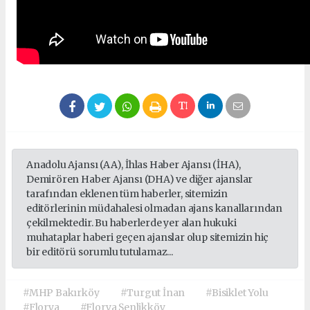
Anadolu Ajansı (AA), İhlas Haber Ajansı (İHA),
Demirören Haber Ajansı (DHA) ve diğer ajanslar
tarafından eklenen tüm haberler, sitemizin
editörlerinin müdahalesi olmadan ajans kanallarından
çekilmektedir. Bu haberlerde yer alan hukuki
muhataplar haberi geçen ajanslar olup sitemizin hiç
bir editörü sorumlu tutulamaz...
#MHP Bakırköy
#Turgut İnan
#Bisiklet Yolu
#Florya
#Florya Şenlikköy