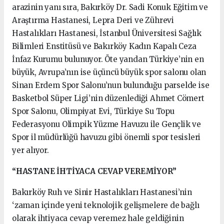
arazinin yanı sıra, Bakırköy Dr. Sadi Konuk Eğitim ve
Araştırma Hastanesi, Lepra Deri ve Zührevi
Hastalıkları Hastanesi, İstanbul Üniversitesi Sağlık
Bilimleri Enstitüsü ve Bakırköy Kadın Kapalı Ceza
İnfaz Kurumu bulunuyor. Öte yandan Türkiye’nin en
büyük, Avrupa’nın ise üçüncü büyük spor salonu olan
Sinan Erdem Spor Salonu’nun bulunduğu parselde ise
Basketbol Süper Ligi’nin düzenlediği Ahmet Cömert
Spor Salonu, Olimpiyat Evi, Türkiye Su Topu
Federasyonu Olimpik Yüzme Havuzu ile Gençlik ve
Spor il müdürlüğü havuzu gibi önemli spor tesisleri
yer alıyor.
“HASTANE İHTİYACA CEVAP VEREMİYOR”
Bakırköy Ruh ve Sinir Hastalıkları Hastanesi’nin
‘zaman içinde yeni teknolojik gelişmelere de bağlı
olarak ihtiyaca cevap veremez hale geldiğinin