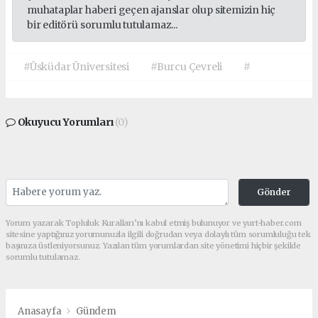
muhataplar haberi geçen ajanslar olup sitemizin hiç
bir editörü sorumlu tutulamaz...
#Üsküdar Üniversitesi
#Burcu Çevreli
#
Okuyucu Yorumları
(0)
Gönder
Yorum yazarak Topluluk Kuralları’nı kabul etmiş bulunuyor ve yurt-haber.com
sitesine yaptığınız yorumunuzla ilgili doğrudan veya dolaylı tüm sorumluluğu tek
başınıza üstleniyorsunuz. Yazılan tüm yorumlardan site yönetimi hiçbir şekilde
sorumlu tutulamaz.
Anasayfa
Gündem