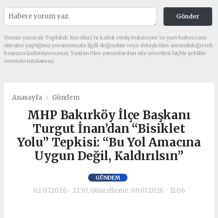
Gönder
Yorum yazarak Topluluk Kuralları’nı kabul etmiş bulunuyor ve yurt-haber.com
sitesine yaptığınız yorumunuzla ilgili doğrudan veya dolaylı tüm sorumluluğu tek
başınıza üstleniyorsunuz. Yazılan tüm yorumlardan site yönetimi hiçbir şekilde
sorumlu tutulamaz.
Anasayfa
Gündem
MHP Bakırköy İlçe Başkanı
Turgut İnan’dan “Bisiklet
Yolu” Tepkisi: “Bu Yol Amacına
Uygun Değil, Kaldırılsın”
GÜNDEM
02.07.2026 - 21:30, Güncelleme: 09.07.2026 - 11:06