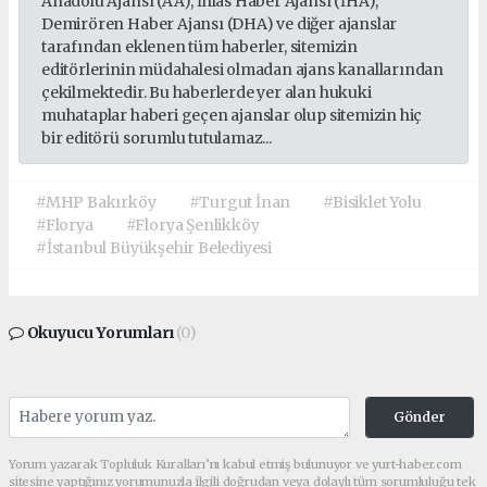
Anadolu Ajansı (AA), İhlas Haber Ajansı (İHA),
Demirören Haber Ajansı (DHA) ve diğer ajanslar
tarafından eklenen tüm haberler, sitemizin
editörlerinin müdahalesi olmadan ajans kanallarından
çekilmektedir. Bu haberlerde yer alan hukuki
muhataplar haberi geçen ajanslar olup sitemizin hiç
bir editörü sorumlu tutulamaz...
#MHP Bakırköy
#Turgut İnan
#Bisiklet Yolu
#Florya
#Florya Şenlikköy
#İstanbul Büyükşehir Belediyesi
Okuyucu Yorumları
(0)
Gönder
Yorum yazarak Topluluk Kuralları’nı kabul etmiş bulunuyor ve yurt-haber.com
sitesine yaptığınız yorumunuzla ilgili doğrudan veya dolaylı tüm sorumluluğu tek