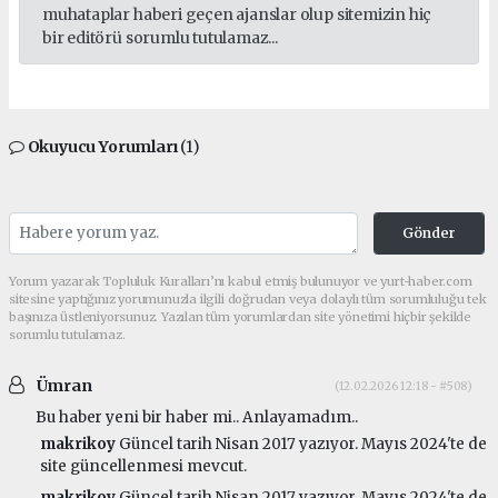
muhataplar haberi geçen ajanslar olup sitemizin hiç
bir editörü sorumlu tutulamaz...
Okuyucu Yorumları
(1)
Gönder
Yorum yazarak Topluluk Kuralları’nı kabul etmiş bulunuyor ve yurt-haber.com
sitesine yaptığınız yorumunuzla ilgili doğrudan veya dolaylı tüm sorumluluğu tek
başınıza üstleniyorsunuz. Yazılan tüm yorumlardan site yönetimi hiçbir şekilde
sorumlu tutulamaz.
Ümran
(12.02.2026 12:18 - #508)
Bu haber yeni bir haber mi.. Anlayamadım..
makrikoy
Güncel tarih Nisan 2017 yazıyor. Mayıs 2024'te de
site güncellenmesi mevcut.
makrikoy
Güncel tarih Nisan 2017 yazıyor. Mayıs 2024'te de