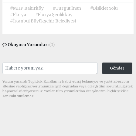
#MHP Bakırköy
#Turgut İnan
#Bisiklet Yolu
#Florya
#Florya Şenlikköy
#İstanbul Büyükşehir Belediyesi
Okuyucu Yorumları
(0)
Gönder
Yorum yazarak Topluluk Kuralları’nı kabul etmiş bulunuyor ve yurt-haber.com
sitesine yaptığınız yorumunuzla ilgili doğrudan veya dolaylı tüm sorumluluğu tek
başınıza üstleniyorsunuz. Yazılan tüm yorumlardan site yönetimi hiçbir şekilde
sorumlu tutulamaz.
haber paketi
haber scripti
haber yazılımı