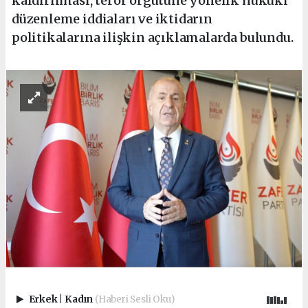
kaldırılması, terör örgütüne yönelik hukuki
düzenleme iddiaları ve iktidarın
politikalarına ilişkin açıklamalarda bulundu.
Erkek
|
Kadın
(Haberi Sesli Oku)