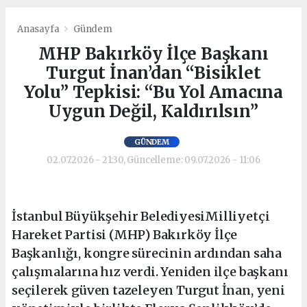
Anasayfa
Gündem
MHP Bakırköy İlçe Başkanı
Turgut İnan’dan “Bisiklet
Yolu” Tepkisi: “Bu Yol Amacına
Uygun Değil, Kaldırılsın”
GÜNDEM
02.07.2026 - 21:30, Güncelleme: 09.07.2026 - 11:06
İstanbul Büyükşehir BelediyesiMilliyetçi
Hareket Partisi (MHP) Bakırköy İlçe
Başkanlığı, kongre sürecinin ardından saha
çalışmalarına hız verdi. Yeniden ilçe başkanı
seçilerek güven tazeleyen Turgut İnan, yeni