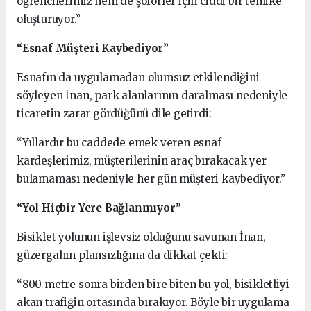
öğrencilerimiz hem de şoförler için ciddi bir tehlike
oluşturuyor.”
“Esnaf Müşteri Kaybediyor”
Esnafın da uygulamadan olumsuz etkilendiğini
söyleyen İnan, park alanlarının daralması nedeniyle
ticaretin zarar gördüğünü dile getirdi:
“Yıllardır bu caddede emek veren esnaf
kardeşlerimiz, müşterilerinin araç bırakacak yer
bulamaması nedeniyle her gün müşteri kaybediyor.”
“Yol Hiçbir Yere Bağlanmıyor”
Bisiklet yolunun işlevsiz olduğunu savunan İnan,
güzergahın plansızlığına da dikkat çekti:
“800 metre sonra birden bire biten bu yol, bisikletliyi
akan trafiğin ortasında bırakıyor. Böyle bir uygulama