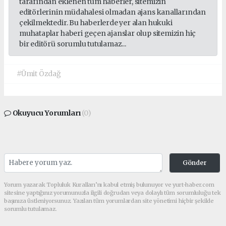
tarafından eklenen tüm haberler, sitemizin
editörlerinin müdahalesi olmadan ajans kanallarından
çekilmektedir. Bu haberlerde yer alan hukuki
muhataplar haberi geçen ajanslar olup sitemizin hiç
bir editörü sorumlu tutulamaz...
#Ümit Özdağ
Okuyucu Yorumları
(0)
Gönder
Yorum yazarak Topluluk Kuralları’nı kabul etmiş bulunuyor ve yurt-haber.com
sitesine yaptığınız yorumunuzla ilgili doğrudan veya dolaylı tüm sorumluluğu tek
başınıza üstleniyorsunuz. Yazılan tüm yorumlardan site yönetimi hiçbir şekilde
sorumlu tutulamaz.