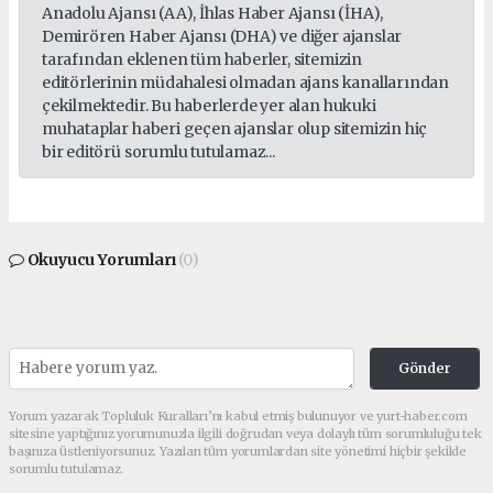
Anadolu Ajansı (AA), İhlas Haber Ajansı (İHA),
Demirören Haber Ajansı (DHA) ve diğer ajanslar
tarafından eklenen tüm haberler, sitemizin
editörlerinin müdahalesi olmadan ajans kanallarından
çekilmektedir. Bu haberlerde yer alan hukuki
muhataplar haberi geçen ajanslar olup sitemizin hiç
bir editörü sorumlu tutulamaz...
Okuyucu Yorumları
(0)
Gönder
Yorum yazarak Topluluk Kuralları’nı kabul etmiş bulunuyor ve yurt-haber.com
sitesine yaptığınız yorumunuzla ilgili doğrudan veya dolaylı tüm sorumluluğu tek
başınıza üstleniyorsunuz. Yazılan tüm yorumlardan site yönetimi hiçbir şekilde
sorumlu tutulamaz.