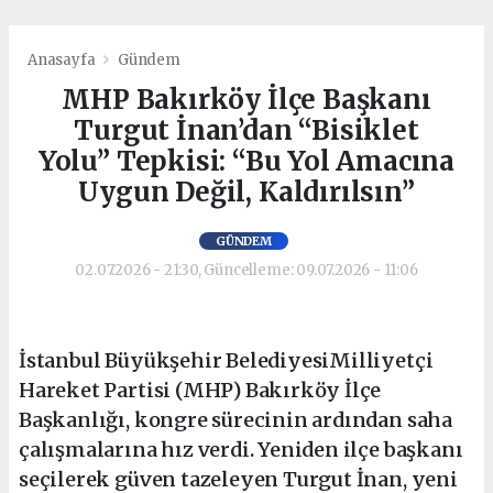
Anasayfa
Gündem
MHP Bakırköy İlçe Başkanı
Turgut İnan’dan “Bisiklet
Yolu” Tepkisi: “Bu Yol Amacına
Uygun Değil, Kaldırılsın”
GÜNDEM
02.07.2026 - 21:30, Güncelleme: 09.07.2026 - 11:06
İstanbul Büyükşehir BelediyesiMilliyetçi
Hareket Partisi (MHP) Bakırköy İlçe
Başkanlığı, kongre sürecinin ardından saha
çalışmalarına hız verdi. Yeniden ilçe başkanı
seçilerek güven tazeleyen Turgut İnan, yeni