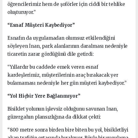
öğrencilerimiz hem de şoförler için ciddi bir tehlike
oluşturuyor.”
“Esnaf Müşteri Kaybediyor”
Esnafın da uygulamadan olumsuz etkilendiğini
söyleyen İnan, park alanlarının daralması nedeniyle
ticaretin zarar gördüğünü dile getirdi:
“Yıllardır bu caddede emek veren esnaf
kardeşlerimiz, müşterilerinin araç bırakacak yer
bulamaması nedeniyle her gün müşteri kaybediyor.”
“Yol Hiçbir Yere Bağlanmıyor”
Bisiklet yolunun işlevsiz olduğunu savunan İnan,
güzergahın plansızlığına da dikkat çekti:
“800 metre sonra birden bire biten bu yol, bisikletliyi
akan trafiğin ortasında bırakıyor. Böyle bir uygulama