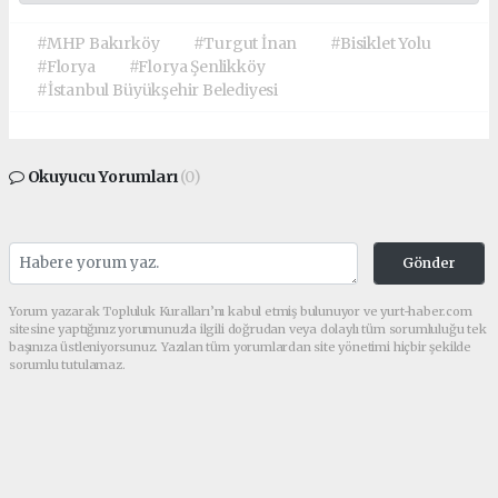
#MHP Bakırköy
#Turgut İnan
#Bisiklet Yolu
#Florya
#Florya Şenlikköy
#İstanbul Büyükşehir Belediyesi
Okuyucu Yorumları
(0)
Gönder
Yorum yazarak Topluluk Kuralları’nı kabul etmiş bulunuyor ve yurt-haber.com
sitesine yaptığınız yorumunuzla ilgili doğrudan veya dolaylı tüm sorumluluğu tek
başınıza üstleniyorsunuz. Yazılan tüm yorumlardan site yönetimi hiçbir şekilde
sorumlu tutulamaz.
haber paketi
haber scripti
haber yazılımı