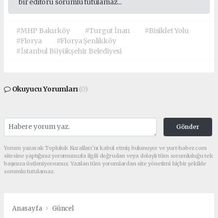
bir editörü sorumlu tutulamaz...
#MHP Bakırköy
#Turgut İnan
#Bisiklet Yolu
#Florya
#Florya Şenlikköy
#İstanbul Büyükşehir Belediyesi
Okuyucu Yorumları
(0)
Gönder
Yorum yazarak Topluluk Kuralları’nı kabul etmiş bulunuyor ve yurt-haber.com
sitesine yaptığınız yorumunuzla ilgili doğrudan veya dolaylı tüm sorumluluğu tek
başınıza üstleniyorsunuz. Yazılan tüm yorumlardan site yönetimi hiçbir şekilde
sorumlu tutulamaz.
Anasayfa
Güncel