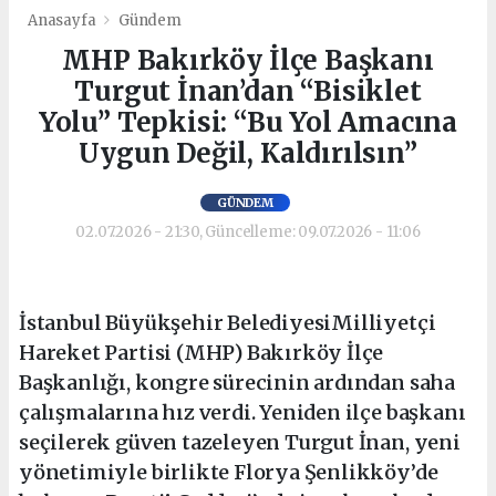
Anasayfa
Gündem
MHP Bakırköy İlçe Başkanı
Turgut İnan’dan “Bisiklet
Yolu” Tepkisi: “Bu Yol Amacına
Uygun Değil, Kaldırılsın”
GÜNDEM
02.07.2026 - 21:30, Güncelleme: 09.07.2026 - 11:06
İstanbul Büyükşehir BelediyesiMilliyetçi
Hareket Partisi (MHP) Bakırköy İlçe
Başkanlığı, kongre sürecinin ardından saha
çalışmalarına hız verdi. Yeniden ilçe başkanı
seçilerek güven tazeleyen Turgut İnan, yeni
yönetimiyle birlikte Florya Şenlikköy’de