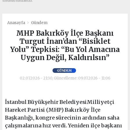
sorumlu tutulamaz.
Anasayfa
Gündem
MHP Bakırköy İlçe Başkanı
Turgut İnan’dan “Bisiklet
Yolu” Tepkisi: “Bu Yol Amacına
Uygun Değil, Kaldırılsın”
GÜNDEM
02.07.2026 - 21:30, Güncelleme: 09.07.2026 - 11:06
İstanbul Büyükşehir BelediyesiMilliyetçi
Hareket Partisi (MHP) Bakırköy İlçe
Başkanlığı, kongre sürecinin ardından saha
çalışmalarına hız verdi. Yeniden ilçe başkanı