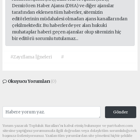
Demirören Haber Ajansı (DHA) ve diğer ajanslar
tarafından eklenen tüm haberler, sitemizin
editörlerinin müdahalesi olmadan ajans kanallarından
çekilmektedir. Bu haberlerde yer alan hukuki
muhataplar haberi geçen ajanslar olup sitemizin hiç
bir editörü sorumlu tutulamaz...
#Zayıflama İğneleri
#
Okuyucu Yorumları
(0)
Gönder
Yorum yazarak Topluluk Kuralları’nı kabul etmiş bulunuyor ve yurt-haber.com
sitesine yaptığınız yorumunuzla ilgili doğrudan veya dolaylı tüm sorumluluğu tek
başınıza üstleniyorsunuz. Yazılan tüm yorumlardan site yönetimi hiçbir şekilde