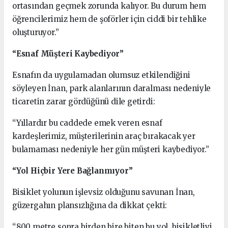
ortasından geçmek zorunda kalıyor. Bu durum hem
öğrencilerimiz hem de şoförler için ciddi bir tehlike
oluşturuyor.”
“Esnaf Müşteri Kaybediyor”
Esnafın da uygulamadan olumsuz etkilendiğini
söyleyen İnan, park alanlarının daralması nedeniyle
ticaretin zarar gördüğünü dile getirdi:
“Yıllardır bu caddede emek veren esnaf
kardeşlerimiz, müşterilerinin araç bırakacak yer
bulamaması nedeniyle her gün müşteri kaybediyor.”
“Yol Hiçbir Yere Bağlanmıyor”
Bisiklet yolunun işlevsiz olduğunu savunan İnan,
güzergahın plansızlığına da dikkat çekti:
“800 metre sonra birden bire biten bu yol, bisikletliyi