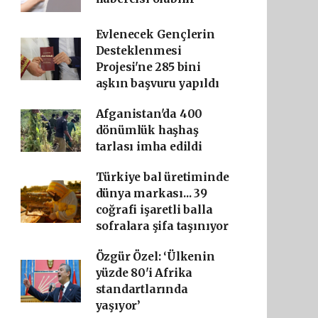
Evlenecek Gençlerin
Desteklenmesi
Projesi'ne 285 bini
aşkın başvuru yapıldı
Afganistan'da 400
dönümlük haşhaş
tarlası imha edildi
Türkiye bal üretiminde
dünya markası... 39
coğrafi işaretli balla
sofralara şifa taşınıyor
Özgür Özel: ‘Ülkenin
yüzde 80'i Afrika
standartlarında
yaşıyor’