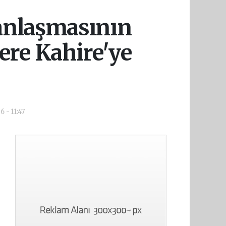
anlaşmasının
re Kahire'ye
 - 11:47