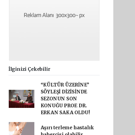
İlginizi Çekebilir
“KÜLTÜR ÜZERİNE”
SÖYLEŞİ DİZİSİNDE
SEZONUN SON
KONUĞU PROF. DR.
ERKAN SAKA OLDU!
Aşırı terleme hastalık
habercisi olabilir