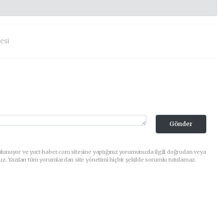
esi
Gönder
lunuyor ve yurt-haber.com sitesine yaptığınız yorumunuzla ilgili doğrudan veya
uz. Yazılan tüm yorumlardan site yönetimi hiçbir şekilde sorumlu tutulamaz.