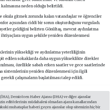
 kalmasına neden olduğu belirtildi.
ve okula gitmek zorunda kalan vatandaşlar ve öğrenciler
for açısından ciddi bir sorun oluşturduğunu vurguladı.
yetler geldiğini belirten Gönültaş, mevcut aydınlatma
e ihtiyaçlara uygun şekilde yeniden düzenlenmesi
klerinin yüksekliği ve aydınlatma yeterliliğinin
pit edilen sokaklarda daha uygun yükseklikte direkler
nılması, özellikle sabah erken saatler ve gece saatlerinde
a sistemlerinin yeniden düzenlenmesi için ilgili
erekli çalışmaların başlatılması talep edildi.
 (İHA), Demirören Haber Ajansı (DHA) ve diğer ajanslar
izin editörlerinin müdahalesi olmadan ajans kanallarından
ukuki muhataplar haberi geçen ajanslar olup sitemizin hiç bir