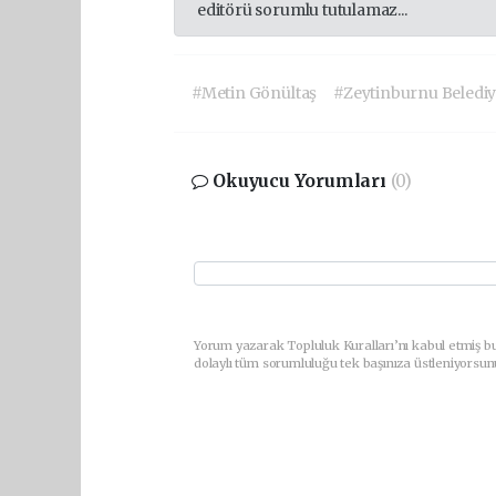
editörü sorumlu tutulamaz...
#Metin Gönültaş
#Zeytinburnu Belediy
Okuyucu Yorumları
(0)
Yorum yazarak Topluluk Kuralları’nı kabul etmiş bu
dolaylı tüm sorumluluğu tek başınıza üstleniyorsun