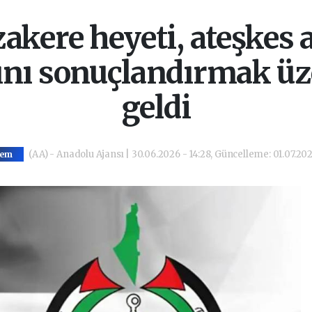
ere heyeti, ateşkes 
nı sonuçlandırmak üze
geldi
(AA) - Anadolu Ajansı | 30.06.2026 - 14:28, Güncelleme: 01.07.2026
dem