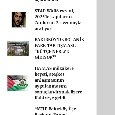
STAR WARS evreni,
2025'te kapılarını
'Andor'un 2. sezonuyla
aralıyor!
BAKIRKÖY’DE BOTANİK
PARK TARTIŞMASI:
“BÜTÇE NEREYE
GİDİYOR?”
HAMAS müzakere
heyeti, ateşkes
anlaşmasının
uygulanmasını
sonuçlandırmak üzere
Kahire'ye geldi
“MHP Bakırköy İlçe
Başkanı Turgut