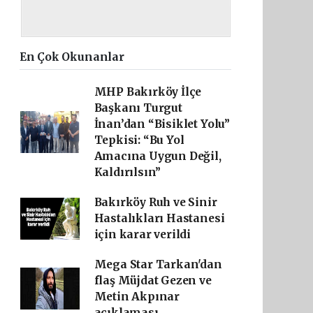
En Çok Okunanlar
MHP Bakırköy İlçe
Başkanı Turgut
İnan’dan “Bisiklet Yolu”
Tepkisi: “Bu Yol
Amacına Uygun Değil,
Kaldırılsın”
Bakırköy Ruh ve Sinir
Hastalıkları Hastanesi
için karar verildi
Mega Star Tarkan'dan
flaş Müjdat Gezen ve
Metin Akpınar
açıklaması