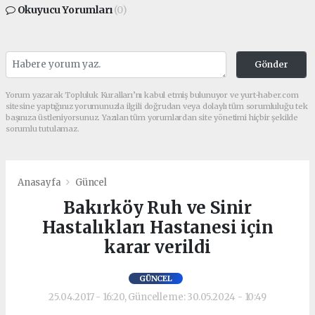
Okuyucu Yorumları
(0)
Gönder
Yorum yazarak Topluluk Kuralları’nı kabul etmiş bulunuyor ve yurt-haber.com
sitesine yaptığınız yorumunuzla ilgili doğrudan veya dolaylı tüm sorumluluğu tek
başınıza üstleniyorsunuz. Yazılan tüm yorumlardan site yönetimi hiçbir şekilde
sorumlu tutulamaz.
Anasayfa
Güncel
Bakırköy Ruh ve Sinir
Hastalıkları Hastanesi için
karar verildi
GÜNCEL
25.04.2017 - 16:20, Güncelleme: 30.05.2024 - 10:49