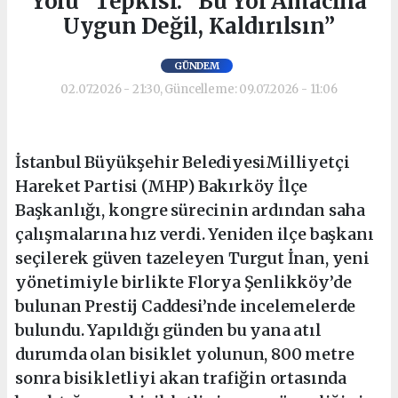
Yolu” Tepkisi: “Bu Yol Amacına
Uygun Değil, Kaldırılsın”
GÜNDEM
02.07.2026 - 21:30, Güncelleme: 09.07.2026 - 11:06
İstanbul Büyükşehir BelediyesiMilliyetçi
Hareket Partisi (MHP) Bakırköy İlçe
Başkanlığı, kongre sürecinin ardından saha
çalışmalarına hız verdi. Yeniden ilçe başkanı
seçilerek güven tazeleyen Turgut İnan, yeni
yönetimiyle birlikte Florya Şenlikköy’de
bulunan Prestij Caddesi’nde incelemelerde
bulundu. Yapıldığı günden bu yana atıl
durumda olan bisiklet yolunun, 800 metre
sonra bisikletliyi akan trafiğin ortasında