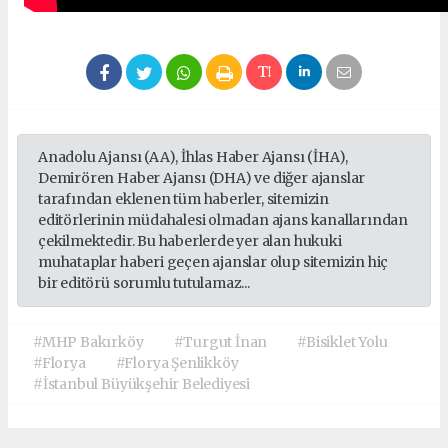
Anadolu Ajansı (AA), İhlas Haber Ajansı (İHA),
Demirören Haber Ajansı (DHA) ve diğer ajanslar
tarafından eklenen tüm haberler, sitemizin
editörlerinin müdahalesi olmadan ajans kanallarından
çekilmektedir. Bu haberlerde yer alan hukuki
muhataplar haberi geçen ajanslar olup sitemizin hiç
bir editörü sorumlu tutulamaz...
#MHP Bakırköy
#Turgut İnan
#Bisiklet Yolu
#Florya
#Florya Şenlikköy
#İstanbul Büyükşehir Belediyesi