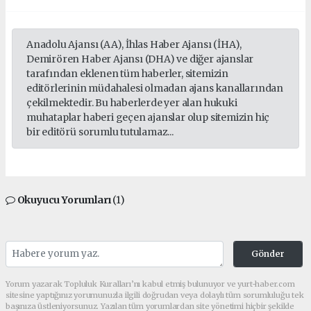
Anadolu Ajansı (AA), İhlas Haber Ajansı (İHA),
Demirören Haber Ajansı (DHA) ve diğer ajanslar
tarafından eklenen tüm haberler, sitemizin
editörlerinin müdahalesi olmadan ajans kanallarından
çekilmektedir. Bu haberlerde yer alan hukuki
muhataplar haberi geçen ajanslar olup sitemizin hiç
bir editörü sorumlu tutulamaz...
Okuyucu Yorumları
(1)
Gönder
Yorum yazarak Topluluk Kuralları’nı kabul etmiş bulunuyor ve yurt-haber.com
sitesine yaptığınız yorumunuzla ilgili doğrudan veya dolaylı tüm sorumluluğu tek
başınıza üstleniyorsunuz. Yazılan tüm yorumlardan site yönetimi hiçbir şekilde