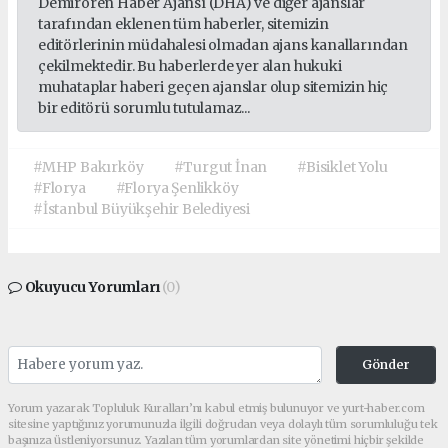
Demirören Haber Ajansı (DHA) ve diğer ajanslar
tarafından eklenen tüm haberler, sitemizin
editörlerinin müdahalesi olmadan ajans kanallarından
çekilmektedir. Bu haberlerde yer alan hukuki
muhataplar haberi geçen ajanslar olup sitemizin hiç
bir editörü sorumlu tutulamaz...
#MHP Bakırköy
#Turgut İnan
#Bisiklet Yolu
#Florya
#Florya Şenlikköy
#İstanbul Büyükşehir Belediyesi
Okuyucu Yorumları
(0)
Gönder
Yorum yazarak Topluluk Kuralları’nı kabul etmiş bulunuyor ve yurt-haber.com
sitesine yaptığınız yorumunuzla ilgili doğrudan veya dolaylı tüm sorumluluğu tek
başınıza üstleniyorsunuz. Yazılan tüm yorumlardan site yönetimi hiçbir şekilde