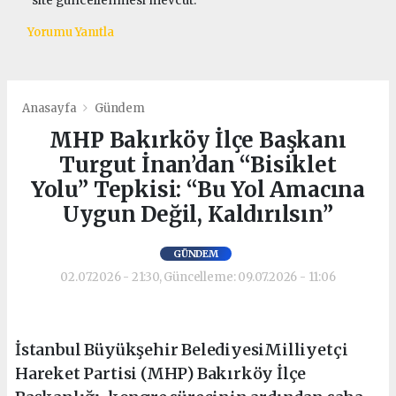
site güncellenmesi mevcut.
Yorumu Yanıtla
Anasayfa
Gündem
MHP Bakırköy İlçe Başkanı
Turgut İnan’dan “Bisiklet
Yolu” Tepkisi: “Bu Yol Amacına
Uygun Değil, Kaldırılsın”
GÜNDEM
02.07.2026 - 21:30, Güncelleme: 09.07.2026 - 11:06
İstanbul Büyükşehir BelediyesiMilliyetçi
Hareket Partisi (MHP) Bakırköy İlçe