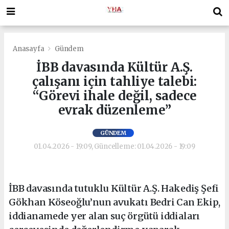
Anasayfa
Gündem
İBB davasında Kültür A.Ş.
çalışanı için tahliye talebi:
“Görevi ihale değil, sadece
evrak düzenleme”
GÜNDEM
01.04.2026 - 19:09, Güncelleme: 01.04.2026 - 19:09
İBB davasında tutuklu Kültür A.Ş. Hakediş Şefi
Gökhan Köseoğlu’nun avukatı Bedri Can Ekip,
iddianamede yer alan suç örgütü iddiaları