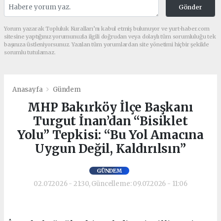
Gönder
Yorum yazarak Topluluk Kuralları’nı kabul etmiş bulunuyor ve yurt-haber.com
sitesine yaptığınız yorumunuzla ilgili doğrudan veya dolaylı tüm sorumluluğu tek
başınıza üstleniyorsunuz. Yazılan tüm yorumlardan site yönetimi hiçbir şekilde
sorumlu tutulamaz.
Anasayfa
Gündem
MHP Bakırköy İlçe Başkanı
Turgut İnan’dan “Bisiklet
Yolu” Tepkisi: “Bu Yol Amacına
Uygun Değil, Kaldırılsın”
GÜNDEM
02.07.2026 - 21:30, Güncelleme: 09.07.2026 - 11:06