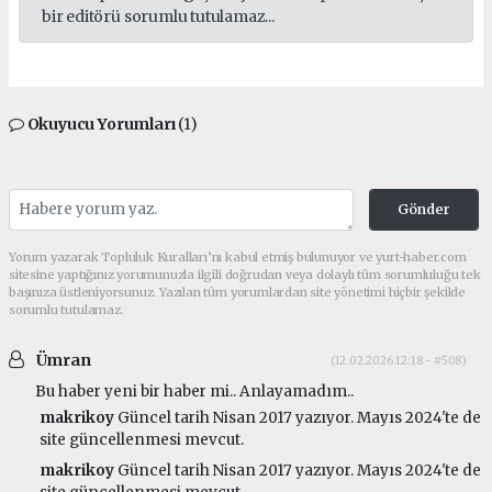
bir editörü sorumlu tutulamaz...
Okuyucu Yorumları
(1)
Gönder
Yorum yazarak Topluluk Kuralları’nı kabul etmiş bulunuyor ve yurt-haber.com
sitesine yaptığınız yorumunuzla ilgili doğrudan veya dolaylı tüm sorumluluğu tek
başınıza üstleniyorsunuz. Yazılan tüm yorumlardan site yönetimi hiçbir şekilde
sorumlu tutulamaz.
Ümran
(12.02.2026 12:18 - #508)
Bu haber yeni bir haber mi.. Anlayamadım..
makrikoy
Güncel tarih Nisan 2017 yazıyor. Mayıs 2024'te de
site güncellenmesi mevcut.
makrikoy
Güncel tarih Nisan 2017 yazıyor. Mayıs 2024'te de