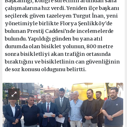
Başkanlığı, kongre sürecinin ardından saha
çalışmalarına hız verdi. Yeniden ilçe başkanı
seçilerek güven tazeleyen Turgut İnan, yeni
yönetimiyle birlikte Florya Şenlikköy’de
bulunan Prestij Caddesi’nde incelemelerde
bulundu. Yapıldığı günden bu yana atıl
durumda olan bisiklet yolunun, 800 metre
sonra bisikletliyi akan trafiğin ortasında
bıraktığını ve bisikletlinin can güvenliğinin
de soz konusu oldugunu belirtti.