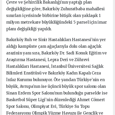
Çevre ve Şehircilik Bakanlığı’nın yaptığı plan
değişikliğine göre, Bakırköy Zuhuratbaba mahallesi
sınırları içerisinde birbirine bitişik olan yaklaşık 1
milyon metrekare büyüklüğündeki 5 parsel için imar
planı değişikliği yapıldı.
Bakırköy Ruh ve Sinir Hastalıkları Hastanesi’nin yer
aldığı kampüste çam ağaçlarıyla dolu olan ağaçlık
arazinin yanı sıra, Bakırköy Dr. Sadi Konuk Eğitim ve
Araştırma Hastanesi, Lepra Deri ve Zührevi
Hastalıkları Hastanesi, İstanbul Üniversitesi Sağlık
Bilimleri Enstitüsü ve Bakırköy Kadın Kapalı Ceza
İnfaz Kurumu bulunuyor. Öte yandan Türkiye’nin en
büyük, Avrupa’nın ise üçüncü büyük spor salonu olan
Sinan Erdem Spor Salonu’nun bulunduğu parselde ise
Basketbol Süper Ligi’nin düzenlediği Ahmet Cömert
Spor Salonu, Olimpiyat Evi, Türkiye Su Topu
Federasyonu Olimpik Yüzme Havuzu ile Gençlik ve