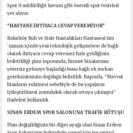
Spor il müdürlüğü havuzu gibi önemli spor tesisleri
yer alıyor.
“HASTANE İHTİYACA CEVAP VEREMİYOR”
Bakırköy Ruh ve Sinir Hastalıkları Hastanesi’nin
‘zaman içinde yeni teknolojik gelişmelere de bağlı
olarak ihtiyaca cevap veremez hale geldiğinin
belirtildiği plan raporunda, hizmet binalarının
yetersiz gelmeye başladığı buna bağlı ek mekan
gereksiniminin doğduğu belirtildi. Raporda, “Mevcut
binaların eskimesi sebebiyle de bu yapıların
iyileştirilmesi zorunluluk olarak ortaya çıkmıştır”
ifadeleri kullanıldı.
SİNAN ERDEM SPOR SALONUNA TRAFİK RÖTUŞU
Plan değişikliğinin bir diğer ayağı olan Sinan Erdem
Spor Salonu’nun bulunduğu parsel için ise seyirci