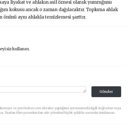
aya liyakat ve ahlakın asil öznesi olarak yumruğunu
ağım kokusu ancak o zaman dağılacaktır. Topluma ahlak
n önünü aynı ahlakla temizlemesi şarttır.
eyi siz kullanın.
Gönder
lunuyor ve yurt-haber.com sitesine yaptığınız yorumunuzla ilgili doğrudan veya
uz. Yazılan tüm yorumlardan site yönetimi hiçbir şekilde sorumlu tutulamaz.