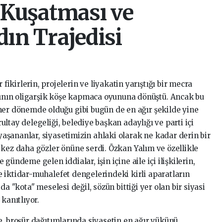
l Kuşatması ve
dın Trajedisi
fikirlerin, projelerin ve liyakatin yarıştığı bir mecra
ının oligarşik köşe kapmaca oyununa dönüştü. Ancak bu
, her dönemde olduğu gibi bugün de en ağır şekilde yine
ltay delegeliği, belediye başkan adaylığı ve parti içi
şananlar, siyasetimizin ahlaki olarak ne kadar derin bir
 kez daha gözler önüne serdi. Özkan Yalım ve özellikle
gündeme gelen iddialar, işin içine aile içi ilişkilerin,
 iktidar-muhalefet dengelerindeki kirli aparatların
da "kota" meselesi değil, sözün bittiği yer olan bir siyasi
kanıtlıyor.
e, broşür dağıtımlarında siyasetin en ağır yükünü