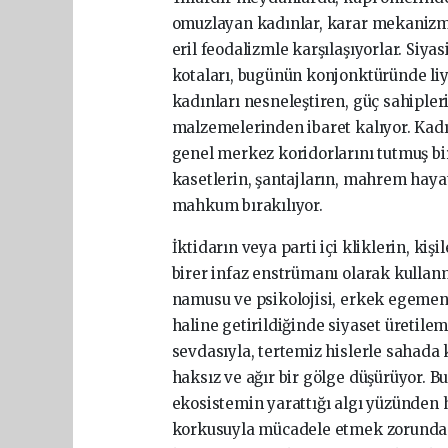
omuzlayan kadınlar, karar mekanizma
eril feodalizmle karşılaşıyorlar. Siyas
kotaları, bugünün konjonktüründe liy
kadınları nesneleştiren, güç sahiple
malzemelerinden ibaret kalıyor. Kadın
genel merkez koridorlarını tutmuş bi
kasetlerin, şantajların, mahrem hay
mahkum bırakılıyor.
İktidarın veya parti içi kliklerin, kiş
birer infaz enstrümanı olarak kullanma
namusu ve psikolojisi, erkek egemen 
haline getirildiğinde siyaset üreti
sevdasıyla, tertemiz hislerle sahada 
haksız ve ağır bir gölge düşürüyor. B
ekosistemin yarattığı algı yüzünden h
korkusuyla mücadele etmek zorunda kal