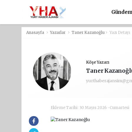
Günde
Anasayfa
Yazarlar
Taner Kazanoğlu
Yazı Detayı
Köşe Yazarı
Taner Kazanoğl
yurthaberajansim@gm
Ekleme Tarihi: 30 Mayıs 2026 -Cumartesi