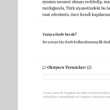
oyunun nesnesi olmayı reddedip, mas
vurduğunda, Türk siyasetindeki bu l
vaat edenlerin, önce kendi kapılarını
Yazıya ifade bırak !
Bu yazıya hiç ifade kullanılmamış ilk ifad
Okuyucu Yorumları
(2)
Yorum yazarak Topluluk Kuralları’nı kabul etmiş bu
dolaylı tüm sorumluluğu tek başınıza üstleniyorsun