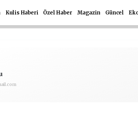
m
Kulis Haberi
Özel Haber
Magazin
Güncel
Ek
u
ail.com