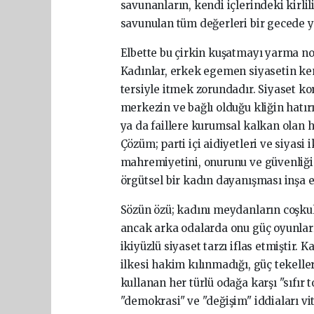
savunanların, kendi içlerindeki kirlil
savunulan tüm değerleri bir gecede y
Elbette bu çirkin kuşatmayı yarma n
Kadınlar, erkek egemen siyasetin kend
tersiyle itmek zorundadır. Siyaset k
merkezin ve bağlı olduğu kliğin hatırı
ya da faillere kurumsal kalkan olan h
Çözüm; parti içi aidiyetleri ve siyasi
mahremiyetini, onurunu ve güvenliği
örgütsel bir kadın dayanışması inşa 
Sözün özü; kadını meydanların coşkul
ancak arka odalarda onu güç oyunları
ikiyüzlü siyaset tarzı iflas etmiştir
ilkesi hakim kılınmadığı, güç tekelle
kullanan her türlü odağa karşı "sıfır
"demokrasi" ve "değişim" iddiaları v