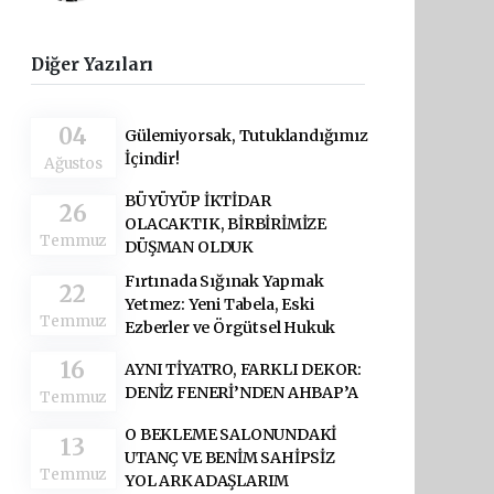
Diğer Yazıları
04
Gülemiyorsak, Tutuklandığımız
İçindir!
Ağustos
BÜYÜYÜP İKTİDAR
26
OLACAKTIK, BİRBİRİMİZE
Temmuz
DÜŞMAN OLDUK
Fırtınada Sığınak Yapmak
22
Yetmez: Yeni Tabela, Eski
Temmuz
Ezberler ve Örgütsel Hukuk
16
AYNI TİYATRO, FARKLI DEKOR:
DENİZ FENERİ’NDEN AHBAP’A
Temmuz
O BEKLEME SALONUNDAKİ
13
UTANÇ VE BENİM SAHİPSİZ
Temmuz
YOL ARKADAŞLARIM