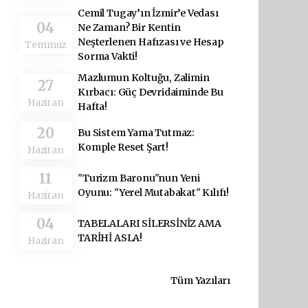
Cemil Tugay’ın İzmir’e Vedası
04
Ne Zaman? Bir Kentin
Neşterlenen Hafızası ve Hesap
Temmuz
Sorma Vakti!
Mazlumun Koltuğu, Zalimin
27
Kırbacı: Güç Devridaiminde Bu
Haziran
Hafta!
20
Bu Sistem Yama Tutmaz:
Komple Reset Şart!
Haziran
11
"Turizm Baronu"nun Yeni
Oyunu: "Yerel Mutabakat" Kılıfı!
Haziran
04
TABELALARI SİLERSİNİZ AMA
TARİHİ ASLA!
Haziran
Tüm Yazıları