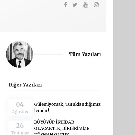
Tüm Yazıları
Diğer Yazıları
04
Gülemiyorsak, Tutuklandığımız
İçindir!
Ağustos
BÜYÜYÜP İKTİDAR
26
OLACAKTIK, BİRBİRİMİZE
Temmuz
DÜŞMAN OLDUK