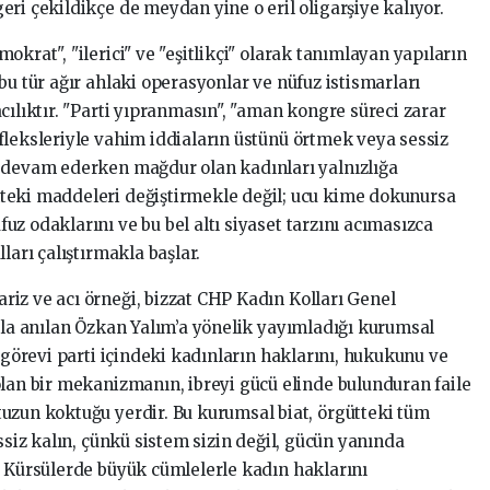
ri çekildikçe de meydan yine o eril oligarşiye kalıyor.
krat", "ilerici" ve "eşitlikçi" olarak tanımlayan yapıların
bu tür ağır ahlaki operasyonlar ve nüfuz istismarları
cılıktır. "Parti yıpranmasın", "aman kongre süreci zarar
fleksleriyle vahim iddiaların üstünü örtmek veya sessiz
e devam ederken mağdur olan kadınları yalnızlığa
teki maddeleri değiştirmekle değil; ucu kime dokunursa
z odaklarını ve bu bel altı siyaset tarzını acımasızca
ları çalıştırmakla başlar.
iz ve acı örneği, bizzat CHP Kadın Kolları Genel
arla anılan Özkan Yalım’a yönelik yayımladığı kurumsal
i görevi parti içindeki kadınların haklarını, hukukunu ve
olan bir mekanizmanın, ibreyi gücü elinde bulunduran faile
uzun koktuğu yerdir. Bu kurumsal biat, örgütteki tüm
ssiz kalın, çünkü sistem sizin değil, gücün yanında
. Kürsülerde büyük cümlelerle kadın haklarını