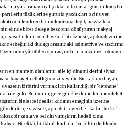
larına yaklaşmaya çalıştıklarında duvar gibi örülmüş bir
i partilerin tüzüklerine gururla yazdıkları o cinsiyet
akati ödüllendiren bir mekanizma değil; ne yazık ki
rinin elinde birer delege hesabına dönüştüren makyaj
, siyasetin kurucu aklı ve asil bir öznesi yapılmak yerine;
rkaç erkeğin iki dudağı arasındaki asimetriye ve sızdırma
at üzerinden yürütülen operasyonların malzemesi olmaya
ilerin en mahrem alanlarını, aile içi dinamiklerini siyasi
sı, haysiyet cellatlığının zirvesidir. Bir kadının hayatı,
siyasetin birbirini vurmak için kullandığı bir "cephane"
lemez hale gelir. Bu durum, gece gündüz demeden memleket
koşturan binlerce idealist kadının emeğinin üzerine
ugün dürüstçe siyaset yapmak isteyen her kadın, bu kirli
aksız bir zanla ve bel altı vuruşların hedefi olma
ıyor. Nitelikli, birikimli kadınlar bu çirkin dedikodu,