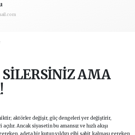
u
ail.com
e
 SİLERSİNİZ AMA
!
ktir; aktörler değişir, güç dengeleri yer değiştirir,
 açılır. Ancak siyasetin bu amansız ve hızlı akışı
ereken, adeta bir kutup yıldızı gibi sabit kalması gereken