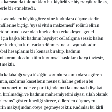
ik karşısında takındıkları bu ikiyüzlü ve hiyerarşik refleks,
erle bir etmektedir.
oktasında en büyük görev yine kadınlara düşmektedir.
ilerine biçtiği "uysal vitrin malzemesi" rolünü elinin
oridorlarında var olabilmek adına erkekleşen, genel
 için başka bir kadının haysiyet cellatlığına sessiz kalan
er kadın, bu kirli çarkın dönmesine su taşımaktadır.
 ikbal hesaplarını bir kenara bırakıp, kadının
ni korumak adına tüm kurumsal baskılara karşı tavizsiz,
etmektir.
u kalabalığı veya tüzüğün zorunlu rakamı olarak gören,
nın, sızdırma kasetlerin nesnesi haline getiren bu
. Kamu yönetiminde ve parti içinde mutlak manada liyakat
ri kırılmadığı ve kadının mahremiyetini siyasi silah olarak
 tolerans" gösterilmediği sürece, dillerden düşmeyen
itrin makyajından öteye geçmeyecektir. Kadınlar bu kirli