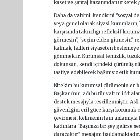
kaset ve şantaj kazanından ürkerek ge
Daha da vahimi, kendisini "sosyal demo
veya genel olarak siyasi kurumların, 
karşısında takındığı refleksif koruma
görmesin", "seçim elden gitmesin" re
kalmak, failleri siyaseten beslemey
gömmektir. Kurumsal temizlik, tüzük
dokunsun, kendi içindeki çürümüş nüfu
tasfiye edebilecek bağımsız etik kurul
Nitekim bu kurumsal çürümenin en bar
Başkanı’nın, adı bu tür vahim iddial
destek mesajıyla tescillenmiştir. Asl
güvenliğini eril güce karşı korumak 
çevirmesi, kelimenin tam anlamıyla t
kadınlara "Başınıza bir şey gelirse se
duracaktır" mesajını fısıldamaktadır