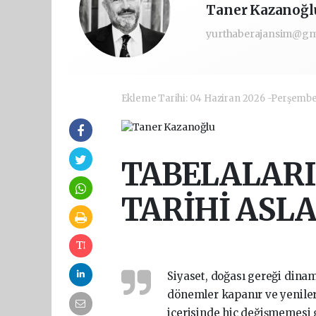
Taner Kazanoğl
yurthaberajansim@gm
Ekleme Tarihi: 04 Haziran 2026 -Perşemb
TABELALARI
TARİHİ ASLA
Siyaset, doğası gereği dinami
dönemler kapanır ve yenileri
içerisinde hiç değişmemesi g